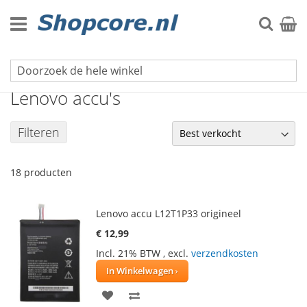
Ga
naar
Zoek
Winke
de
inhoud
Mobiele telefoon accu's
Lenovo accu's
Filteren
18
producten
Lenovo accu L12T1P33 origineel
€ 12,99
Incl. 21% BTW
,
excl.
verzendkosten
In Winkelwagen
VOEG
TOEVOEGEN