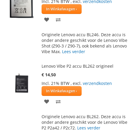
Incl. 21% BTW
,
excl.
verzendkosten
In Winkelwagen
VOEG
TOEVOEGEN
TOE
OM
Originele Lenovo accu BL246. Deze accu is
AAN
TE
onder andere geschikt voor de Lenovo Vibe
Shot (Z90-3 / Z90-7), ook bekend als Lenovo
VERLANGLIJST
VERGELIJKEN
Vibe Max.
Lees verder
Lenovo Vibe P2 accu BL262 origineel
€ 14,50
Incl. 21% BTW
,
excl.
verzendkosten
In Winkelwagen
VOEG
TOEVOEGEN
TOE
OM
Originele Lenovo accu BL262. Deze accu is
AAN
TE
onder andere geschikt voor de Lenovo Vibe
P2 P2a42 / P2c72.
Lees verder
VERLANGLIJST
VERGELIJKEN