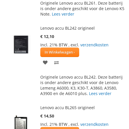
Originele Lenovo accu BL261. Deze batterij
AAN
TE
is onder andere geschikt voor de Lenovo K5
Note.
Lees verder
VERLANGLIJST
VERGELIJKEN
Lenovo accu BL242 origineel
€ 12,10
Incl. 21% BTW
,
excl.
verzendkosten
In Winkelwagen
VOEG
TOEVOEGEN
TOE
OM
Originele Lenovo accu BL242. Deze batterij
AAN
TE
is onder andere geschikt voor de Lenovo
Lemeng A6000, K3, K30-T, A3860, A3580,
VERLANGLIJST
VERGELIJKEN
A3900 en de A6010 plus.
Lees verder
Lenovo accu BL265 origineel
€ 14,50
Incl. 21% BTW
,
excl.
verzendkosten