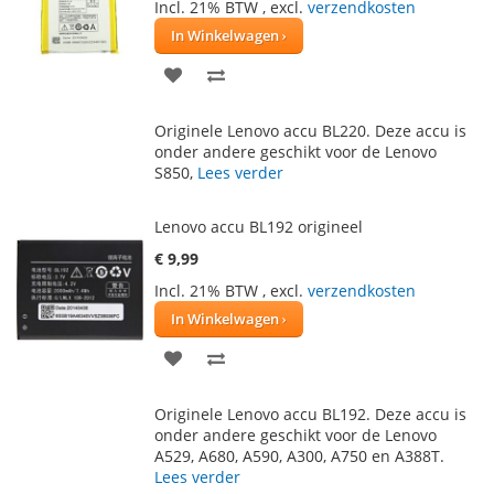
Incl. 21% BTW
,
excl.
verzendkosten
In Winkelwagen
VOEG
TOEVOEGEN
TOE
OM
Originele Lenovo accu BL220. Deze accu is
AAN
TE
onder andere geschikt voor de Lenovo
S850,
Lees verder
VERLANGLIJST
VERGELIJKEN
Lenovo accu BL192 origineel
€ 9,99
Incl. 21% BTW
,
excl.
verzendkosten
In Winkelwagen
VOEG
TOEVOEGEN
TOE
OM
Originele Lenovo accu BL192. Deze accu is
AAN
TE
onder andere geschikt voor de Lenovo
A529, A680, A590, A300, A750 en A388T.
VERLANGLIJST
VERGELIJKEN
Lees verder