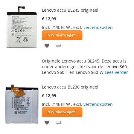
Lenovo accu BL245 origineel
€ 12,99
Incl. 21% BTW
,
excl.
verzendkosten
In Winkelwagen
VOEG
TOEVOEGEN
TOE
OM
Originele Lenovo accu BL245. Deze accu is
AAN
TE
onder andere geschikt voor de Lenovo S60,
Lenovo S60-T en Lenovo S60-W
Lees verder
VERLANGLIJST
VERGELIJKEN
Lenovo accu BL230 origineel
€ 12,99
Incl. 21% BTW
,
excl.
verzendkosten
In Winkelwagen
VOEG
TOEVOEGEN
TOE
OM