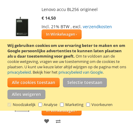
Lenovo accu BL256 origineel
€ 14,50
Incl. 21% BTW
,
excl.
verzendkosten
In Winkelwagen
VOEG
TOEVOEGEN
Wij gebruiken cookies om uw ervaring beter te maken en om
Google persoonlijke advertenties te kunnen laten plaatsen
TOE
OM
als u daar toestemming voor geeft.
Om te voldoen aan de
Originele Lenovo accu BL256. Deze accu is
cookie wetgeving, vragen we uw toestemming om de cookies te
AAN
TE
onder andere geschikt voor de Lemon X3
plaatsen.
U kunt uw keuze later altijd wijzigen op de pagina met ons
Lite en de K4 Note.
Lees verder
privacybeleid
. Bekijk hier het
privacybeleid van Google
.
VERLANGLIJST
VERGELIJKEN
Alle cookies toestaan
Selectie toestaan
Lenovo accu BL261 origineel
Alles weigeren
€ 14,50
Incl. 21% BTW
,
excl.
verzendkosten
Noodzakelijk
Analyse
Marketing
Voorkeuren
In Winkelwagen
VOEG
TOEVOEGEN
TOE
OM