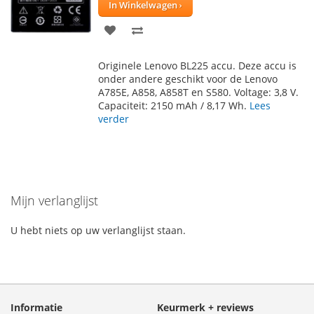
In Winkelwagen
VOEG
TOEVOEGEN
TOE
OM
Originele Lenovo BL225 accu. Deze accu is
AAN
TE
onder andere geschikt voor de Lenovo
A785E, A858, A858T en S580. Voltage: 3,8 V.
VERLANGLIJST
VERGELIJKEN
Capaciteit: 2150 mAh / 8,17 Wh.
Lees
verder
Mijn verlanglijst
U hebt niets op uw verlanglijst staan.
Informatie
Keurmerk + reviews