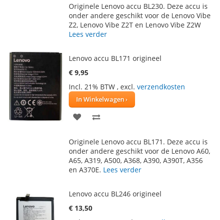
Originele Lenovo accu BL230. Deze accu is
AAN
TE
onder andere geschikt voor de Lenovo Vibe
Z2, Lenovo Vibe Z2T en Lenovo Vibe Z2W
VERLANGLIJST
VERGELIJKEN
Lees verder
Lenovo accu BL171 origineel
€ 9,95
Incl. 21% BTW
,
excl.
verzendkosten
In Winkelwagen
VOEG
TOEVOEGEN
TOE
OM
Originele Lenovo accu BL171. Deze accu is
AAN
TE
onder andere geschikt voor de Lenovo A60,
A65, A319, A500, A368, A390, A390T, A356
VERLANGLIJST
VERGELIJKEN
en A370E.
Lees verder
Lenovo accu BL246 origineel
€ 13,50