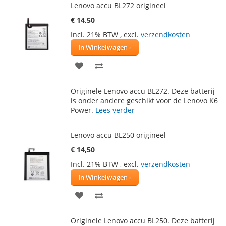
Lenovo accu BL272 origineel
€ 14,50
Incl. 21% BTW
,
excl.
verzendkosten
In Winkelwagen
VOEG
TOEVOEGEN
TOE
OM
Originele Lenovo accu BL272. Deze batterij
AAN
TE
is onder andere geschikt voor de Lenovo K6
Power.
Lees verder
VERLANGLIJST
VERGELIJKEN
Lenovo accu BL250 origineel
€ 14,50
Incl. 21% BTW
,
excl.
verzendkosten
In Winkelwagen
VOEG
TOEVOEGEN
TOE
OM
Originele Lenovo accu BL250. Deze batterij