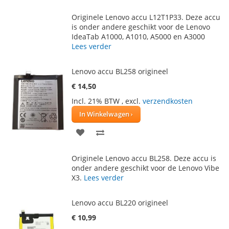
TOE
OM
Originele Lenovo accu L12T1P33. Deze accu
AAN
TE
is onder andere geschikt voor de Lenovo
IdeaTab A1000, A1010, A5000 en A3000
VERLANGLIJST
VERGELIJKEN
Lees verder
Lenovo accu BL258 origineel
€ 14,50
Incl. 21% BTW
,
excl.
verzendkosten
In Winkelwagen
VOEG
TOEVOEGEN
TOE
OM
Originele Lenovo accu BL258. Deze accu is
AAN
TE
onder andere geschikt voor de Lenovo Vibe
X3.
Lees verder
VERLANGLIJST
VERGELIJKEN
Lenovo accu BL220 origineel
€ 10,99