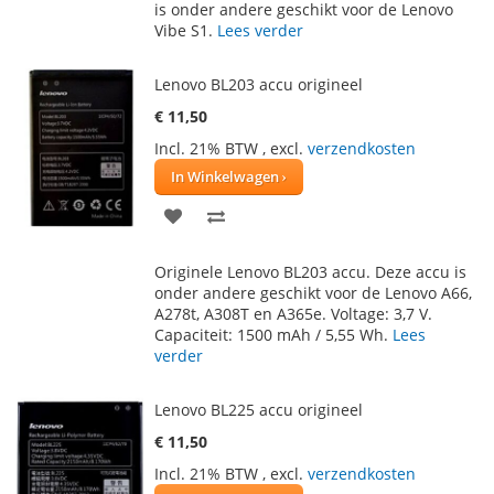
AAN
TE
is onder andere geschikt voor de Lenovo
Vibe S1.
Lees verder
VERLANGLIJST
VERGELIJKEN
Lenovo BL203 accu origineel
€ 11,50
Incl. 21% BTW
,
excl.
verzendkosten
In Winkelwagen
VOEG
TOEVOEGEN
TOE
OM
Originele Lenovo BL203 accu. Deze accu is
AAN
TE
onder andere geschikt voor de Lenovo A66,
A278t, A308T en A365e. Voltage: 3,7 V.
VERLANGLIJST
VERGELIJKEN
Capaciteit: 1500 mAh / 5,55 Wh.
Lees
verder
Lenovo BL225 accu origineel
€ 11,50
Incl. 21% BTW
,
excl.
verzendkosten