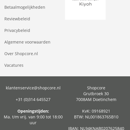
Betaalmogelijkheden
Reviewbeleid
Privacybeleid
Algemene voorwaarden
Over Shopcore.nl
Vacatures
klantenservice@shopcore.nl
Shopcore
Grutbroek 30
+31 (0)314 645527
7008AM Doetinchem
Openingstijden:
KvK: 09168921
Ma. t/m vrij. van 9:00 tot 18:00
BTW: NL001863765B10
uur
IBAN: NL94KNAB0207625840