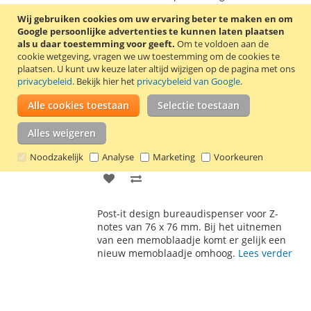
notes van 76 x 76 mm. Bij het uitnemen
VERLANGLIJST
VERGELIJKEN
Wij gebruiken cookies om uw ervaring beter te maken en om
van een memoblaadje komt er gelijk een
Google persoonlijke advertenties te kunnen laten plaatsen
nieuw memoblaadje naar voren.
Lees
als u daar toestemming voor geeft.
Om te voldoen aan de
verder
cookie wetgeving, vragen we uw toestemming om de cookies te
plaatsen.
U kunt uw keuze later altijd wijzigen op de pagina met ons
privacybeleid
. Bekijk hier het
privacybeleid van Google
.
Post-it Z-notes Dispenser Pro 76x76mm met
1 memoblok
Alle cookies toestaan
Selectie toestaan
€ 11,50
Alles weigeren
Incl. 21% BTW
,
excl.
verzendkosten
In Winkelwagen
Noodzakelijk
Analyse
Marketing
Voorkeuren
VOEG
TOEVOEGEN
TOE
OM
Post-it design bureaudispenser voor Z-
AAN
TE
notes van 76 x 76 mm. Bij het uitnemen
van een memoblaadje komt er gelijk een
VERLANGLIJST
VERGELIJKEN
nieuw memoblaadje omhoog.
Lees verder