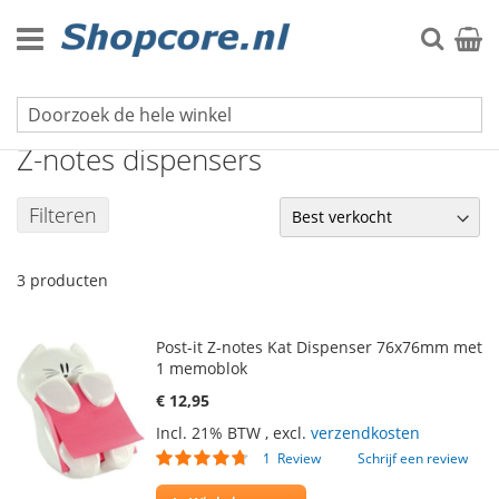
Ga
naar
Zoek
Winke
de
inhoud
Memoblaadjes
Z-notes dispensers
Filteren
3
producten
Post-it Z-notes Kat Dispenser 76x76mm met
1 memoblok
€ 12,95
Incl. 21% BTW
,
excl.
verzendkosten
Waardering:
1
Review
Schrijf een review
90
100
% of