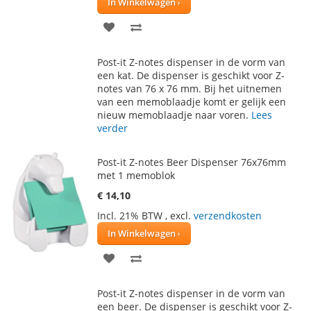
In Winkelwagen
VOEG
TOEVOEGEN
TOE
OM
Post-it Z-notes dispenser in de vorm van
AAN
TE
een kat. De dispenser is geschikt voor Z-
notes van 76 x 76 mm. Bij het uitnemen
VERLANGLIJST
VERGELIJKEN
van een memoblaadje komt er gelijk een
nieuw memoblaadje naar voren.
Lees
verder
Post-it Z-notes Beer Dispenser 76x76mm
met 1 memoblok
€ 14,10
Incl. 21% BTW
,
excl.
verzendkosten
In Winkelwagen
VOEG
TOEVOEGEN
TOE
OM
Post-it Z-notes dispenser in de vorm van
AAN
TE
een beer. De dispenser is geschikt voor Z-