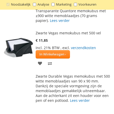
Noodzakelijk
Analyse
Marketing
Voorkeuren
TOE
OM
Transparante Quantore memokubus met
AAN
TE
±900 witte memoblaadjes (70 grams
papier).
Lees verder
VERLANGLIJST
VERGELIJKEN
Zwarte Vegas memokubus met 500 vel
€ 11,85
Incl. 21% BTW
,
excl.
verzendkosten
In Winkelwagen
VOEG
TOEVOEGEN
TOE
OM
Zwarte Durable Vegas memokubus met 500
AAN
TE
witte memoblaadjes van 90 x 90 mm.
Dankzij de speciale vormgeving zijn de
VERLANGLIJST
VERGELIJKEN
memoblaadjes gemakkelijk uitneembaar.
Aan de achterkant zit een houder voor een
pen of een potlood.
Lees verder