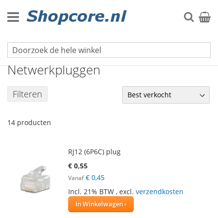
Ga
naar
Zoek
Winke
de
inhoud
Kabels & Elektra
Netwerkpluggen
Filteren
14
producten
RJ12 (6P6C) plug
€ 0,55
€ 0,45
Vanaf
Incl. 21% BTW
,
excl.
verzendkosten
In Winkelwagen