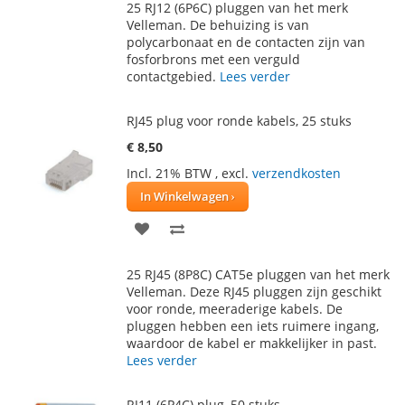
25 RJ12 (6P6C) pluggen van het merk
AAN
TE
Velleman. De behuizing is van
polycarbonaat en de contacten zijn van
VERLANGLIJST
VERGELIJKEN
fosforbrons met een verguld
contactgebied.
Lees verder
RJ45 plug voor ronde kabels, 25 stuks
€ 8,50
Incl. 21% BTW
,
excl.
verzendkosten
In Winkelwagen
VOEG
TOEVOEGEN
TOE
OM
25 RJ45 (8P8C) CAT5e pluggen van het merk
AAN
TE
Velleman. Deze RJ45 pluggen zijn geschikt
voor ronde, meeraderige kabels. De
VERLANGLIJST
VERGELIJKEN
pluggen hebben een iets ruimere ingang,
waardoor de kabel er makkelijker in past.
Lees verder
RJ11 (6P4C) plug, 50 stuks