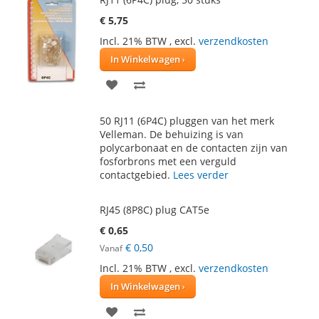
€ 5,75
Incl. 21% BTW
,
excl.
verzendkosten
In Winkelwagen
VOEG
TOEVOEGEN
TOE
OM
50 RJ11 (6P4C) pluggen van het merk
AAN
TE
Velleman. De behuizing is van
polycarbonaat en de contacten zijn van
VERLANGLIJST
VERGELIJKEN
fosforbrons met een verguld
contactgebied.
Lees verder
RJ45 (8P8C) plug CAT5e
€ 0,65
€ 0,50
Vanaf
Incl. 21% BTW
,
excl.
verzendkosten
In Winkelwagen
VOEG
TOEVOEGEN