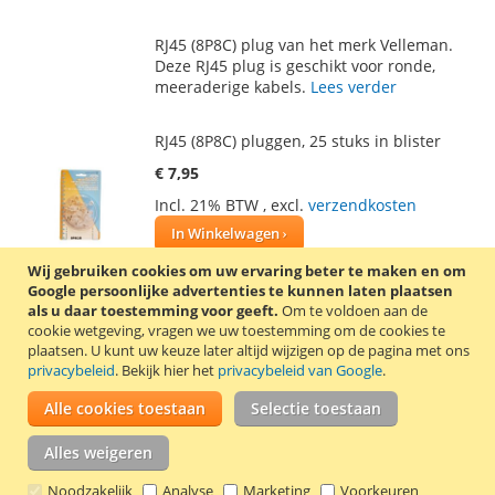
TOE
OM
RJ45 (8P8C) plug van het merk Velleman.
AAN
TE
Deze RJ45 plug is geschikt voor ronde,
meeraderige kabels.
Lees verder
VERLANGLIJST
VERGELIJKEN
RJ45 (8P8C) pluggen, 25 stuks in blister
€ 7,95
Incl. 21% BTW
,
excl.
verzendkosten
In Winkelwagen
VOEG
TOEVOEGEN
Wij gebruiken cookies om uw ervaring beter te maken en om
Google persoonlijke advertenties te kunnen laten plaatsen
TOE
OM
als u daar toestemming voor geeft.
Om te voldoen aan de
Blister verpakking met 25 RJ45 (8P8C)
cookie wetgeving, vragen we uw toestemming om de cookies te
AAN
TE
CAT5e pluggen van het merk Velleman.
plaatsen.
U kunt uw keuze later altijd wijzigen op de pagina met ons
privacybeleid
. Bekijk hier het
privacybeleid van Google
.
Deze RJ45 pluggen zijn geschikt voor ronde,
VERLANGLIJST
VERGELIJKEN
meeraderige kabels.
Lees verder
Alle cookies toestaan
Selectie toestaan
RJ45 (8P8C) plug voor ronde afgeschermde
Alles weigeren
kabels
Noodzakelijk
Analyse
Marketing
Voorkeuren