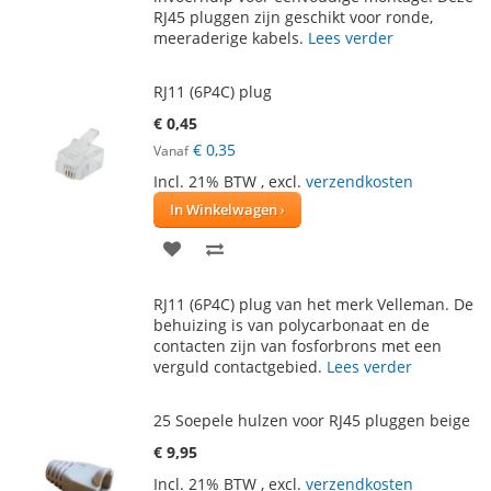
RJ45 pluggen zijn geschikt voor ronde,
VERLANGLIJST
VERGELIJKEN
meeraderige kabels.
Lees verder
RJ11 (6P4C) plug
€ 0,45
€ 0,35
Vanaf
Incl. 21% BTW
,
excl.
verzendkosten
In Winkelwagen
VOEG
TOEVOEGEN
TOE
OM
RJ11 (6P4C) plug van het merk Velleman. De
AAN
TE
behuizing is van polycarbonaat en de
contacten zijn van fosforbrons met een
VERLANGLIJST
VERGELIJKEN
verguld contactgebied.
Lees verder
25 Soepele hulzen voor RJ45 pluggen beige
€ 9,95
Incl. 21% BTW
,
excl.
verzendkosten