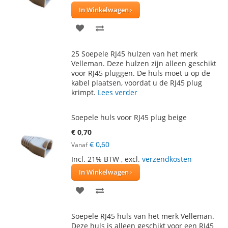
In Winkelwagen
VOEG
TOEVOEGEN
TOE
OM
25 Soepele RJ45 hulzen van het merk
AAN
TE
Velleman. Deze hulzen zijn alleen geschikt
voor RJ45 pluggen. De huls moet u op de
VERLANGLIJST
VERGELIJKEN
kabel plaatsen, voordat u de RJ45 plug
krimpt.
Lees verder
Soepele huls voor RJ45 plug beige
€ 0,70
€ 0,60
Vanaf
Incl. 21% BTW
,
excl.
verzendkosten
In Winkelwagen
VOEG
TOEVOEGEN
TOE
OM
Soepele RJ45 huls van het merk Velleman.
AAN
TE
Deze huls is alleen geschikt voor een RJ45