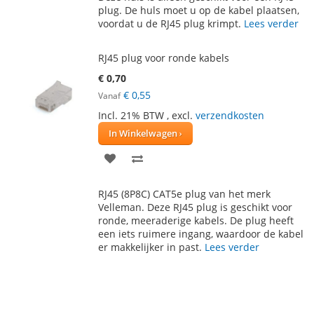
plug. De huls moet u op de kabel plaatsen,
VERLANGLIJST
VERGELIJKEN
voordat u de RJ45 plug krimpt.
Lees verder
RJ45 plug voor ronde kabels
€ 0,70
€ 0,55
Vanaf
Incl. 21% BTW
,
excl.
verzendkosten
In Winkelwagen
VOEG
TOEVOEGEN
TOE
OM
RJ45 (8P8C) CAT5e plug van het merk
AAN
TE
Velleman. Deze RJ45 plug is geschikt voor
ronde, meeraderige kabels. De plug heeft
VERLANGLIJST
VERGELIJKEN
een iets ruimere ingang, waardoor de kabel
er makkelijker in past.
Lees verder