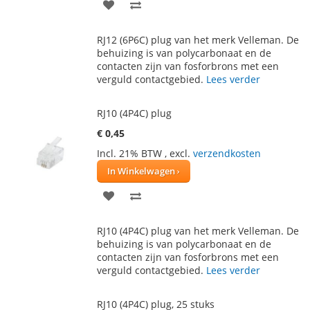
VOEG
TOEVOEGEN
TOE
OM
RJ12 (6P6C) plug van het merk Velleman. De
AAN
TE
behuizing is van polycarbonaat en de
contacten zijn van fosforbrons met een
VERLANGLIJST
VERGELIJKEN
verguld contactgebied.
Lees verder
RJ10 (4P4C) plug
€ 0,45
Incl. 21% BTW
,
excl.
verzendkosten
In Winkelwagen
VOEG
TOEVOEGEN
TOE
OM
RJ10 (4P4C) plug van het merk Velleman. De
AAN
TE
behuizing is van polycarbonaat en de
contacten zijn van fosforbrons met een
VERLANGLIJST
VERGELIJKEN
verguld contactgebied.
Lees verder
RJ10 (4P4C) plug, 25 stuks