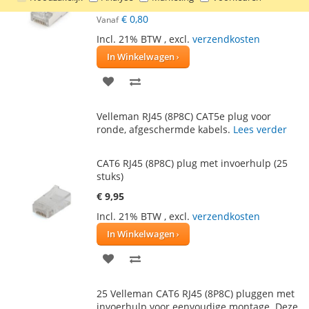
€ 1,20
€ 0,80
Vanaf
Incl. 21% BTW
,
excl.
verzendkosten
In Winkelwagen
VOEG
TOEVOEGEN
TOE
OM
Velleman RJ45 (8P8C) CAT5e plug voor
AAN
TE
ronde, afgeschermde kabels.
Lees verder
VERLANGLIJST
VERGELIJKEN
CAT6 RJ45 (8P8C) plug met invoerhulp (25
stuks)
€ 9,95
Incl. 21% BTW
,
excl.
verzendkosten
In Winkelwagen
VOEG
TOEVOEGEN
TOE
OM
25 Velleman CAT6 RJ45 (8P8C) pluggen met
AAN
TE
invoerhulp voor eenvoudige montage. Deze