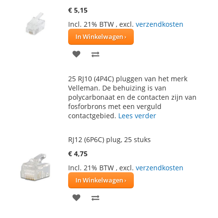
€ 5,15
Incl. 21% BTW
,
excl.
verzendkosten
In Winkelwagen
VOEG
TOEVOEGEN
TOE
OM
25 RJ10 (4P4C) pluggen van het merk
AAN
TE
Velleman. De behuizing is van
polycarbonaat en de contacten zijn van
VERLANGLIJST
VERGELIJKEN
fosforbrons met een verguld
contactgebied.
Lees verder
RJ12 (6P6C) plug, 25 stuks
€ 4,75
Incl. 21% BTW
,
excl.
verzendkosten
In Winkelwagen
VOEG
TOEVOEGEN
TOE
OM