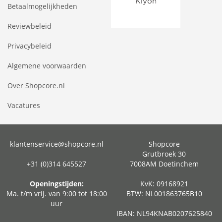
Betaalmogelijkheden
Reviewbeleid
Privacybeleid
Algemene voorwaarden
Over Shopcore.nl
Vacatures
klantenservice@shopcore.nl
Shopcore
Grutbroek 30
+31 (0)314 645527
7008AM Doetinchem
Openingstijden:
KvK: 09168921
Ma. t/m vrij. van 9:00 tot 18:00
BTW: NL001863765B10
uur
IBAN: NL94KNAB0207625840