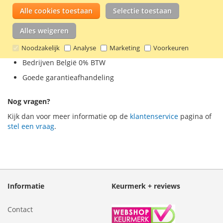
Uitgebreid assortiment
Alle cookies toestaan
Selectie toestaan
Overzichtelijke website
Alles weigeren
28 Dagen recht van retour
Alle prijzen inclusief BTW
Noodzakelijk
Analyse
Marketing
Voorkeuren
Bedrijven België 0% BTW
Goede garantieafhandeling
Nog vragen?
Kijk dan voor meer informatie op de
klantenservice
pagina of
stel een vraag
.
Informatie
Keurmerk + reviews
Contact