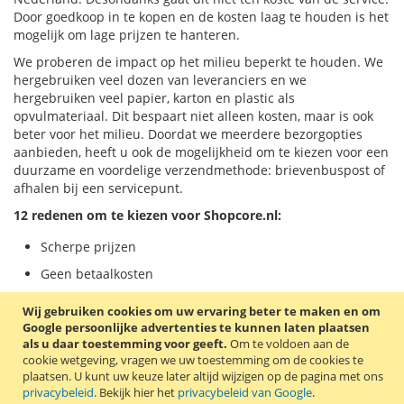
Door goedkoop in te kopen en de kosten laag te houden is het
mogelijk om lage prijzen te hanteren.
We proberen de impact op het milieu beperkt te houden. We
hergebruiken veel dozen van leveranciers en we
hergebruiken veel papier, karton en plastic als
opvulmateriaal. Dit bespaart niet alleen kosten, maar is ook
beter voor het milieu. Doordat we meerdere bezorgopties
aanbieden, heeft u ook de mogelijkheid om te kiezen voor een
duurzame en voordelige verzendmethode: brievenbuspost of
afhalen bij een servicepunt.
12 redenen om te kiezen voor Shopcore.nl:
Scherpe prijzen
Geen betaalkosten
Veel bezorgopties
Wij gebruiken cookies om uw ervaring beter te maken en om
Google persoonlijke advertenties te kunnen laten plaatsen
Snelle levering
als u daar toestemming voor geeft.
Om te voldoen aan de
Bijna alles op voorraad
cookie wetgeving, vragen we uw toestemming om de cookies te
plaatsen.
U kunt uw keuze later altijd wijzigen op de pagina met ons
Voorraadweergave
privacybeleid
. Bekijk hier het
privacybeleid van Google
.