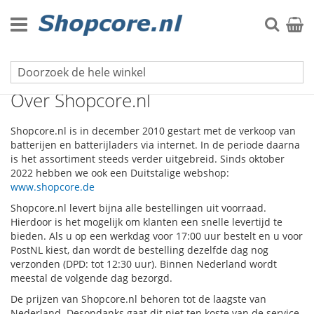
Ga
naar
Zoek
Winke
de
inhoud
Klantenservice
Over Shopcore.nl
Shopcore.nl is in december 2010 gestart met de verkoop van
batterijen en batterijladers via internet. In de periode daarna
is het assortiment steeds verder uitgebreid. Sinds oktober
2022 hebben we ook een Duitstalige webshop:
www.shopcore.de
Shopcore.nl levert bijna alle bestellingen uit voorraad.
Hierdoor is het mogelijk om klanten een snelle levertijd te
bieden. Als u op een werkdag voor 17:00 uur bestelt en u voor
PostNL kiest, dan wordt de bestelling dezelfde dag nog
verzonden (DPD: tot 12:30 uur). Binnen Nederland wordt
meestal de volgende dag bezorgd.
De prijzen van Shopcore.nl behoren tot de laagste van
Nederland. Desondanks gaat dit niet ten koste van de service.