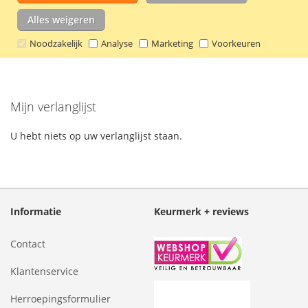
koolstofstaal. De nijptang heeft een
VERLANGLIJST
VERGELIJKEN
softgrip handgreep voor extra comfort.
Alles weigeren
Lees verder
Noodzakelijk
Analyse
Marketing
Voorkeuren
Mijn verlanglijst
U hebt niets op uw verlanglijst staan.
Informatie
Keurmerk + reviews
Contact
Klantenservice
Herroepingsformulier