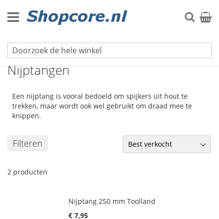
Ga
naar
Zoek
Winke
de
inhoud
Tangen & Scharen
Nijptangen
Een nijptang is vooral bedoeld om spijkers uit hout te
trekken, maar wordt ook wel gebruikt om draad mee te
knippen.
Filteren
2
producten
Nijptang 250 mm Toolland
€ 7,95