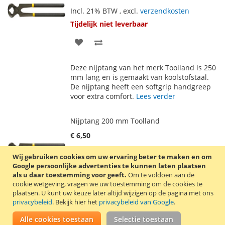
Incl. 21% BTW
,
excl.
verzendkosten
Tijdelijk niet leverbaar
VOEG
TOEVOEGEN
TOE
OM
Deze nijptang van het merk Toolland is 250
AAN
TE
mm lang en is gemaakt van koolstofstaal.
De nijptang heeft een softgrip handgreep
VERLANGLIJST
VERGELIJKEN
voor extra comfort.
Lees verder
Nijptang 200 mm Toolland
€ 6,50
Incl. 21% BTW
,
excl.
verzendkosten
Wij gebruiken cookies om uw ervaring beter te maken en om
In Winkelwagen
Google persoonlijke advertenties te kunnen laten plaatsen
als u daar toestemming voor geeft.
Om te voldoen aan de
VOEG
TOEVOEGEN
cookie wetgeving, vragen we uw toestemming om de cookies te
plaatsen.
U kunt uw keuze later altijd wijzigen op de pagina met ons
TOE
OM
privacybeleid
. Bekijk hier het
privacybeleid van Google
.
Deze nijptang van het merk Toolland (Perel)
AAN
TE
is 200 mm lang en is gemaakt van
Alle cookies toestaan
Selectie toestaan