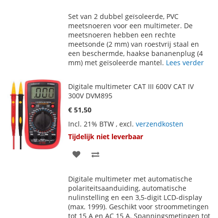
TOE
OM
Set van 2 dubbel geïsoleerde, PVC
AAN
TE
meetsnoeren voor een multimeter. De
meetsnoeren hebben een rechte
VERLANGLIJST
VERGELIJKEN
meetsonde (2 mm) van roestvrij staal en
een beschermde, haakse bananenplug (4
mm) met geïsoleerde mantel.
Lees verder
Digitale multimeter CAT III 600V CAT IV
300V DVM895
€ 51,50
Incl. 21% BTW
,
excl.
verzendkosten
Tijdelijk niet leverbaar
VOEG
TOEVOEGEN
TOE
OM
Digitale multimeter met automatische
AAN
TE
polariteitsaanduiding, automatische
nulinstelling en een 3,5-digit LCD-display
VERLANGLIJST
VERGELIJKEN
(max. 1999). Geschikt voor stroommetingen
tot 15 A en AC 15 A. Spanningsmetingen tot