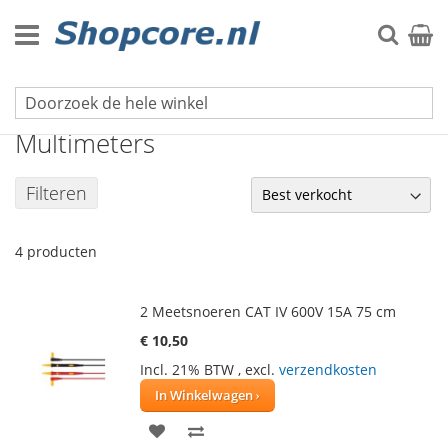
Ga
naar
Zoek
Winke
de
inhoud
Meetgereedschap
Multimeters
Filteren
4
producten
2 Meetsnoeren CAT IV 600V 15A 75 cm
€ 10,50
Incl. 21% BTW
,
excl.
verzendkosten
In Winkelwagen
VOEG
TOEVOEGEN