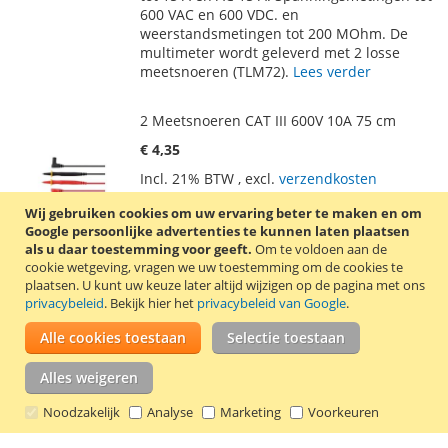
600 VAC en 600 VDC. en
weerstandsmetingen tot 200 MOhm. De
multimeter wordt geleverd met 2 losse
meetsnoeren (TLM72).
Lees verder
2 Meetsnoeren CAT III 600V 10A 75 cm
€ 4,35
Incl. 21% BTW
,
excl.
verzendkosten
Waardering:
1
Review
Schrijf een review
Wij gebruiken cookies om uw ervaring beter te maken en om
100
100
% of
Google persoonlijke advertenties te kunnen laten plaatsen
In Winkelwagen
als u daar toestemming voor geeft.
Om te voldoen aan de
cookie wetgeving, vragen we uw toestemming om de cookies te
VOEG
TOEVOEGEN
plaatsen.
U kunt uw keuze later altijd wijzigen op de pagina met ons
privacybeleid
. Bekijk hier het
privacybeleid van Google
.
TOE
OM
Set van 2 PVC meetsnoeren voor een
Alle cookies toestaan
Selectie toestaan
AAN
TE
multimeter. De meetsnoeren hebben een
rechte meetsonde (2 mm) van roestvrij
Alles weigeren
VERLANGLIJST
VERGELIJKEN
staal en een beschermde, haakse
bananenplug (4 mm) met geïsoleerde
Noodzakelijk
Analyse
Marketing
Voorkeuren
mantel.
Lees verder