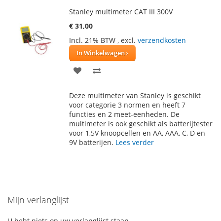
Stanley multimeter CAT III 300V
€ 31,00
Incl. 21% BTW
,
excl.
verzendkosten
In Winkelwagen
VOEG
TOEVOEGEN
TOE
OM
Deze multimeter van Stanley is geschikt
AAN
TE
voor categorie 3 normen en heeft 7
functies en 2 meet-eenheden. De
VERLANGLIJST
VERGELIJKEN
multimeter is ook geschikt als batterijtester
voor 1,5V knoopcellen en AA, AAA, C, D en
9V batterijen.
Lees verder
Mijn verlanglijst
U hebt niets op uw verlanglijst staan.