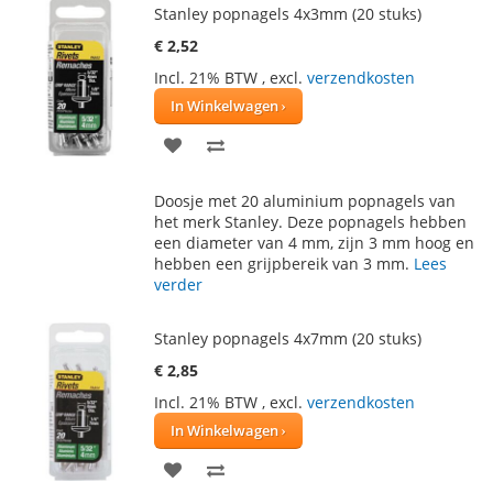
Stanley popnagels 4x3mm (20 stuks)
€ 2,52
Incl. 21% BTW
,
excl.
verzendkosten
In Winkelwagen
VOEG
TOEVOEGEN
TOE
OM
Doosje met 20 aluminium popnagels van
AAN
TE
het merk Stanley. Deze popnagels hebben
een diameter van 4 mm, zijn 3 mm hoog en
VERLANGLIJST
VERGELIJKEN
hebben een grijpbereik van 3 mm.
Lees
verder
Stanley popnagels 4x7mm (20 stuks)
€ 2,85
Incl. 21% BTW
,
excl.
verzendkosten
In Winkelwagen
VOEG
TOEVOEGEN