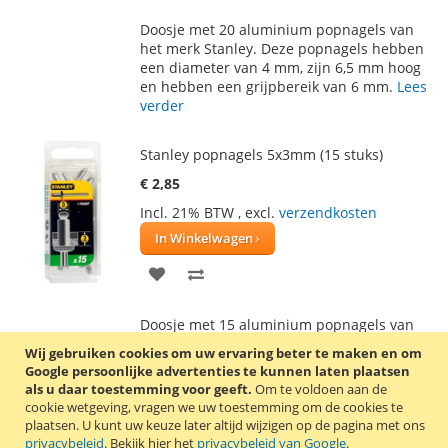
TOE
OM
Doosje met 20 aluminium popnagels van
AAN
TE
het merk Stanley. Deze popnagels hebben
een diameter van 4 mm, zijn 6,5 mm hoog
VERLANGLIJST
VERGELIJKEN
en hebben een grijpbereik van 6 mm.
Lees
verder
Stanley popnagels 5x3mm (15 stuks)
€ 2,85
Incl. 21% BTW
,
excl.
verzendkosten
In Winkelwagen
VOEG
TOEVOEGEN
TOE
OM
Doosje met 15 aluminium popnagels van
AAN
TE
het merk Stanley. Deze popnagels hebben
Wij gebruiken cookies om uw ervaring beter te maken en om
een diameter van 4,7 mm, zijn 3 mm hoog
Google persoonlijke advertenties te kunnen laten plaatsen
VERLANGLIJST
VERGELIJKEN
en hebben een grijpbereik van 3 mm.
Lees
als u daar toestemming voor geeft.
Om te voldoen aan de
verder
cookie wetgeving, vragen we uw toestemming om de cookies te
plaatsen.
U kunt uw keuze later altijd wijzigen op de pagina met ons
privacybeleid
. Bekijk hier het
privacybeleid van Google
.