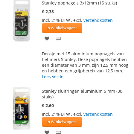
Stanley popnagels 3x12mm (15 stuks)
€ 2,35
Incl. 21% BTW
,
excl.
verzendkosten
In Winkelwagen
VOEG
TOEVOEGEN
TOE
OM
Doosje met 15 aluminium popnagels van
AAN
TE
het merk Stanley. Deze popnagels hebben
een diameter van 3 mm, zijn 12,5 mm hoog
VERLANGLIJST
VERGELIJKEN
en hebben een grijpbereik van 12,5 mm.
Lees verder
Stanley sluitringen aluminium 5 mm (30
stuks)
€ 2,60
Incl. 21% BTW
,
excl.
verzendkosten
In Winkelwagen
VOEG
TOEVOEGEN