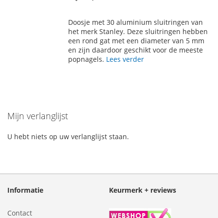
TOE
OM
Doosje met 30 aluminium sluitringen van
AAN
TE
het merk Stanley. Deze sluitringen hebben
een rond gat met een diameter van 5 mm
VERLANGLIJST
VERGELIJKEN
en zijn daardoor geschikt voor de meeste
popnagels.
Lees verder
Mijn verlanglijst
U hebt niets op uw verlanglijst staan.
Informatie
Keurmerk + reviews
Contact