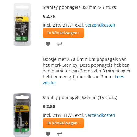
Stanley popnagels 3x3mm (25 stuks)
€ 2,75
Incl. 21% BTW
,
excl.
verzendkosten
In Winkelwagen
VOEG
TOEVOEGEN
TOE
OM
Doosje met 25 aluminium popnagels van
AAN
TE
het merk Stanley. Deze popnagels hebben
een diameter van 3 mm, zijn 3 mm hoog en
VERLANGLIJST
VERGELIJKEN
hebben een grijpbereik van 3 mm.
Lees
verder
Stanley popnagels 5x9mm (15 stuks)
€ 2,80
Incl. 21% BTW
,
excl.
verzendkosten
In Winkelwagen
VOEG
TOEVOEGEN