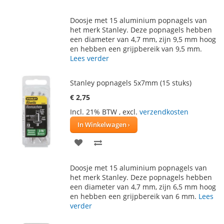
TOE
OM
Doosje met 15 aluminium popnagels van
AAN
TE
het merk Stanley. Deze popnagels hebben
een diameter van 4,7 mm, zijn 9,5 mm hoog
VERLANGLIJST
VERGELIJKEN
en hebben een grijpbereik van 9,5 mm.
Lees verder
Stanley popnagels 5x7mm (15 stuks)
€ 2,75
Incl. 21% BTW
,
excl.
verzendkosten
In Winkelwagen
VOEG
TOEVOEGEN
TOE
OM
Doosje met 15 aluminium popnagels van
AAN
TE
het merk Stanley. Deze popnagels hebben
een diameter van 4,7 mm, zijn 6,5 mm hoog
VERLANGLIJST
VERGELIJKEN
en hebben een grijpbereik van 6 mm.
Lees
verder