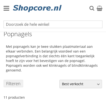
Ga
naar
Zoek
Winke
de
inhoud
Bevestigingsmaterialen
Popnagels
Met popnagels kan je twee stukken plaatmateriaal aan
elkaar verbinden. Een belangrijk voordeel van een
popnagelverbinding is dat slechts één kant toegankelijk
hoeft te zijn voor het bevestigen van de popnagel.
Popnagels worden ook wel klinknagels of blindklinknagels
genoemd.
Filteren
11
producten