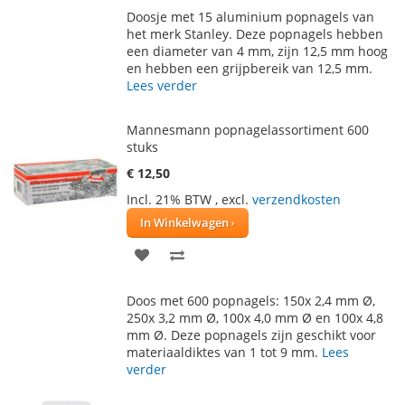
TOE
OM
Doosje met 15 aluminium popnagels van
AAN
TE
het merk Stanley. Deze popnagels hebben
een diameter van 4 mm, zijn 12,5 mm hoog
VERLANGLIJST
VERGELIJKEN
en hebben een grijpbereik van 12,5 mm.
Lees verder
Mannesmann popnagelassortiment 600
stuks
€ 12,50
Incl. 21% BTW
,
excl.
verzendkosten
In Winkelwagen
VOEG
TOEVOEGEN
TOE
OM
Doos met 600 popnagels: 150x 2,4 mm Ø,
AAN
TE
250x 3,2 mm Ø, 100x 4,0 mm Ø en 100x 4,8
mm Ø. Deze popnagels zijn geschikt voor
VERLANGLIJST
VERGELIJKEN
materiaaldiktes van 1 tot 9 mm.
Lees
verder