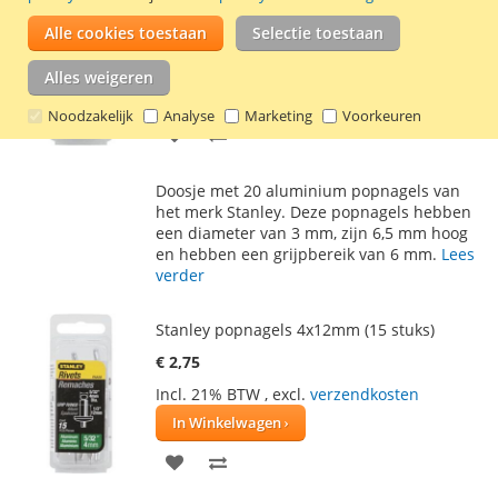
Stanley popnagels 3x7mm (20 stuks)
Alle cookies toestaan
Selectie toestaan
€ 2,75
Incl. 21% BTW
,
excl.
verzendkosten
Alles weigeren
In Winkelwagen
Noodzakelijk
Analyse
Marketing
Voorkeuren
VOEG
TOEVOEGEN
TOE
OM
Doosje met 20 aluminium popnagels van
AAN
TE
het merk Stanley. Deze popnagels hebben
een diameter van 3 mm, zijn 6,5 mm hoog
VERLANGLIJST
VERGELIJKEN
en hebben een grijpbereik van 6 mm.
Lees
verder
Stanley popnagels 4x12mm (15 stuks)
€ 2,75
Incl. 21% BTW
,
excl.
verzendkosten
In Winkelwagen
VOEG
TOEVOEGEN