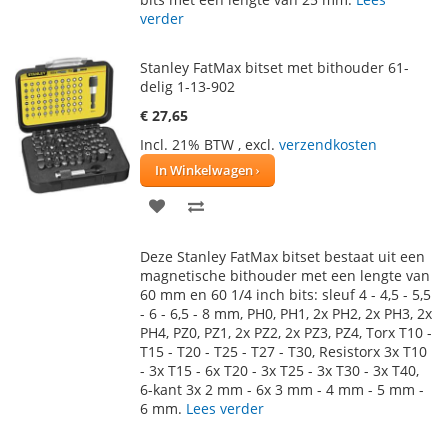
verder
VERLANGLIJST
VERGELIJKEN
Stanley FatMax bitset met bithouder 61-
delig 1-13-902
€ 27,65
Incl. 21% BTW
,
excl.
verzendkosten
In Winkelwagen
VOEG
TOEVOEGEN
TOE
OM
Deze Stanley FatMax bitset bestaat uit een
AAN
TE
magnetische bithouder met een lengte van
60 mm en 60 1/4 inch bits: sleuf 4 - 4,5 - 5,5
VERLANGLIJST
VERGELIJKEN
- 6 - 6,5 - 8 mm, PH0, PH1, 2x PH2, 2x PH3, 2x
PH4, PZ0, PZ1, 2x PZ2, 2x PZ3, PZ4, Torx T10 -
T15 - T20 - T25 - T27 - T30, Resistorx 3x T10
- 3x T15 - 6x T20 - 3x T25 - 3x T30 - 3x T40,
6-kant 3x 2 mm - 6x 3 mm - 4 mm - 5 mm -
6 mm.
Lees verder