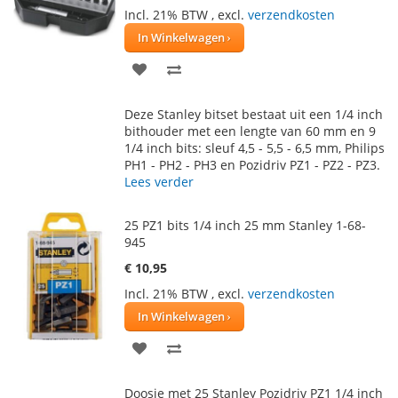
Incl. 21% BTW
,
excl.
verzendkosten
In Winkelwagen
VOEG
TOEVOEGEN
TOE
OM
Deze Stanley bitset bestaat uit een 1/4 inch
AAN
TE
bithouder met een lengte van 60 mm en 9
1/4 inch bits: sleuf 4,5 - 5,5 - 6,5 mm, Philips
VERLANGLIJST
VERGELIJKEN
PH1 - PH2 - PH3 en Pozidriv PZ1 - PZ2 - PZ3.
Lees verder
25 PZ1 bits 1/4 inch 25 mm Stanley 1-68-
945
€ 10,95
Incl. 21% BTW
,
excl.
verzendkosten
In Winkelwagen
VOEG
TOEVOEGEN
TOE
OM
Doosje met 25 Stanley Pozidriv PZ1 1/4 inch