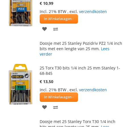
€ 10,99
Incl. 21% BTW
,
excl.
verzendkosten
In Winkelwagen
VOEG
TOEVOEGEN
TOE
OM
Doosje met 25 Stanley Pozidriv PZ2 1/4 inch
AAN
TE
bits met een lengte van 25 mm.
Lees
verder
VERLANGLIJST
VERGELIJKEN
25 Torx T30 bits 1/4 inch 25 mm Stanley 1-
68-845
€ 13,50
Incl. 21% BTW
,
excl.
verzendkosten
In Winkelwagen
VOEG
TOEVOEGEN
TOE
OM
Doosje met 25 Stanley Torx T30 1/4 inch
AAN
TE
bits met een lengte van 25 mm.
Lees