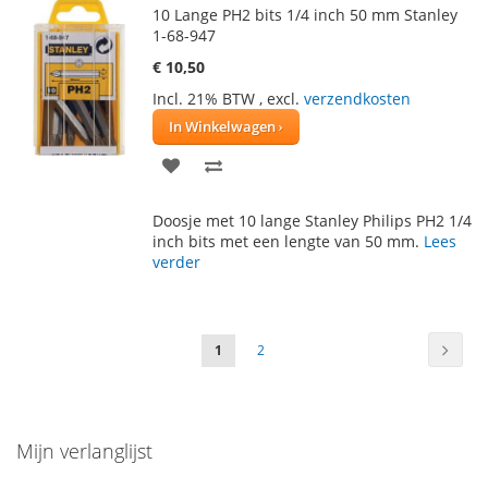
10 Lange PH2 bits 1/4 inch 50 mm Stanley
1-68-947
€ 10,50
Incl. 21% BTW
,
excl.
verzendkosten
In Winkelwagen
VOEG
TOEVOEGEN
TOE
OM
Doosje met 10 lange Stanley Philips PH2 1/4
AAN
TE
inch bits met een lengte van 50 mm.
Lees
verder
VERLANGLIJST
VERGELIJKEN
Pagina
Pagin
Volge
U
Pagina
1
2
lees
momenteel
Mijn verlanglijst
pagina