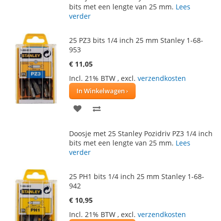
AAN
TE
bits met een lengte van 25 mm.
Lees
verder
VERLANGLIJST
VERGELIJKEN
25 PZ3 bits 1/4 inch 25 mm Stanley 1-68-
953
€ 11,05
Incl. 21% BTW
,
excl.
verzendkosten
In Winkelwagen
VOEG
TOEVOEGEN
TOE
OM
Doosje met 25 Stanley Pozidriv PZ3 1/4 inch
AAN
TE
bits met een lengte van 25 mm.
Lees
verder
VERLANGLIJST
VERGELIJKEN
25 PH1 bits 1/4 inch 25 mm Stanley 1-68-
942
€ 10,95
Incl. 21% BTW
,
excl.
verzendkosten