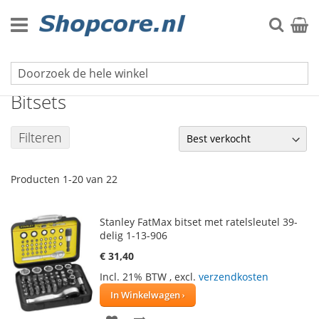
Ga
naar
Zoek
Winke
de
inhoud
Schroevendraaiers & Bitsets
Bitsets
Filteren
Producten
1
-
20
van
22
Stanley FatMax bitset met ratelsleutel 39-
delig 1-13-906
€ 31,40
Incl. 21% BTW
,
excl.
verzendkosten
In Winkelwagen
VOEG
TOEVOEGEN