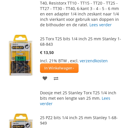
T40, Resistorx TT10 - TT15 - TT20 - TT25 -
TT27 - TT30 - TT40, 6-kant 3 - 4 - 5 - 6 mm
en een adapter 1/4 inch zeskant naar 1/4
inch vierkant voor gebruik van doppen in
de bithouder en de ratel.
Lees verder
25 Torx T25 bits 1/4 inch 25 mm Stanley 1-
68-843
€ 13,50
Incl. 21% BTW
,
excl.
verzendkosten
In Winkelwagen
VOEG
TOEVOEGEN
TOE
OM
Doosje met 25 Stanley Torx T25 1/4 inch
AAN
TE
bits met een lengte van 25 mm.
Lees
verder
VERLANGLIJST
VERGELIJKEN
25 PZ2 bits 1/4 inch 25 mm Stanley 1-68-
949