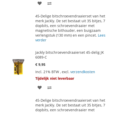
VOEG
TOEVOEGEN
TOE
OM
45-Delige bitschroevendraaierset van het
AAN
TE
merk Jackly. De set bestaat uit 35 bitjes, 7
dopbits, een schroevendraaier met
VERLANGLIJST
VERGELIJKEN
magnetische bithouder, een buigzaam
verlengstuk (130 mm) en een pincet.
Lees
verder
Jackly bitschroevendraaierset 45-delig JK
6089-C
€ 9,95
Incl. 21% BTW
,
excl.
verzendkosten
Tijdelijk niet leverbaar
VOEG
TOEVOEGEN
TOE
OM
45-Delige bitschroevendraaierset van het
AAN
TE
merk Jackly. De set bestaat uit 35 bitjes, 7
dopbits, een schroevendraaier met