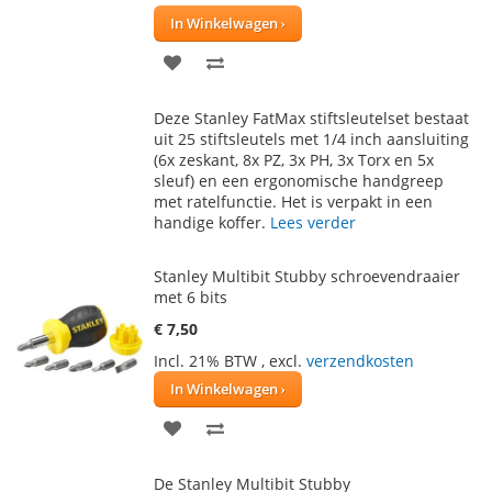
In Winkelwagen
VOEG
TOEVOEGEN
TOE
OM
Deze Stanley FatMax stiftsleutelset bestaat
AAN
TE
uit 25 stiftsleutels met 1/4 inch aansluiting
(6x zeskant, 8x PZ, 3x PH, 3x Torx en 5x
VERLANGLIJST
VERGELIJKEN
sleuf) en een ergonomische handgreep
met ratelfunctie. Het is verpakt in een
handige koffer.
Lees verder
Stanley Multibit Stubby schroevendraaier
met 6 bits
€ 7,50
Incl. 21% BTW
,
excl.
verzendkosten
In Winkelwagen
VOEG
TOEVOEGEN
TOE
OM
De Stanley Multibit Stubby