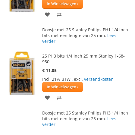
In Winkelwagen
VOEG
TOEVOEGEN
TOE
OM
Doosje met 25 Stanley Philips PH1 1/4 inch
AAN
TE
bits met een lengte van 25 mm.
Lees
verder
VERLANGLIJST
VERGELIJKEN
25 PH3 bits 1/4 inch 25 mm Stanley 1-68-
950
€ 11,05
Incl. 21% BTW
,
excl.
verzendkosten
In Winkelwagen
VOEG
TOEVOEGEN
TOE
OM
Doosje met 25 Stanley Philips PH3 1/4 inch
AAN
TE
bits met een lengte van 25 mm.
Lees
verder
VERLANGLIJST
VERGELIJKEN