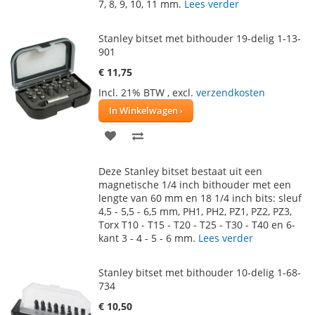
7, 8, 9, 10, 11 mm.
Lees verder
Stanley bitset met bithouder 19-delig 1-13-
901
€ 11,75
Incl. 21% BTW
,
excl.
verzendkosten
In Winkelwagen
VOEG
TOEVOEGEN
TOE
OM
Deze Stanley bitset bestaat uit een
AAN
TE
magnetische 1/4 inch bithouder met een
lengte van 60 mm en 18 1/4 inch bits: sleuf
VERLANGLIJST
VERGELIJKEN
4,5 - 5,5 - 6,5 mm, PH1, PH2, PZ1, PZ2, PZ3,
Torx T10 - T15 - T20 - T25 - T30 - T40 en 6-
kant 3 - 4 - 5 - 6 mm.
Lees verder
Stanley bitset met bithouder 10-delig 1-68-
734
€ 10,50