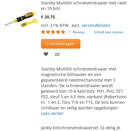
Stanley Multibit schroevendraaier met ratel
en 10 bits
€ 20,75
Incl. 21% BTW
,
excl.
verzendkosten
Waardering:
1
Review
Schrijf een review
100
100
% of
In Winkelwagen
VOEG
TOEVOEGEN
TOE
OM
Stanley Multibit schroevendraaier met
AAN
TE
magnetische bithouder en een
gepatenteerd ratelmechanisme met 3
VERLANGLIJST
VERGELIJKEN
standen. De schroevendraaier wordt
geleverd met 10 6-kant bits: PH1, PH2, PZ1,
PZ2, sleuf 5 en 6,5 mm, vierkant (Robertson)
nr. 1 en 2, Torx T10 en T15. De bits kunnen
zichtbaar en veilig worden opgeborgen.
Lees verder
Jackly bitschroevendraaierset 32-delig JK