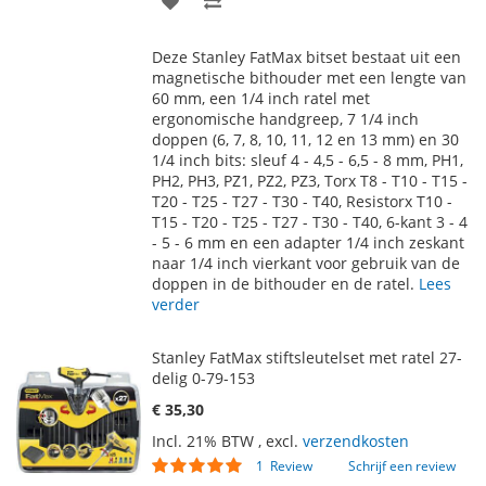
TOE
OM
Deze Stanley FatMax bitset bestaat uit een
AAN
TE
magnetische bithouder met een lengte van
60 mm, een 1/4 inch ratel met
VERLANGLIJST
VERGELIJKEN
ergonomische handgreep, 7 1/4 inch
doppen (6, 7, 8, 10, 11, 12 en 13 mm) en 30
1/4 inch bits: sleuf 4 - 4,5 - 6,5 - 8 mm, PH1,
PH2, PH3, PZ1, PZ2, PZ3, Torx T8 - T10 - T15 -
T20 - T25 - T27 - T30 - T40, Resistorx T10 -
T15 - T20 - T25 - T27 - T30 - T40, 6-kant 3 - 4
- 5 - 6 mm en een adapter 1/4 inch zeskant
naar 1/4 inch vierkant voor gebruik van de
doppen in de bithouder en de ratel.
Lees
verder
Stanley FatMax stiftsleutelset met ratel 27-
delig 0-79-153
€ 35,30
Incl. 21% BTW
,
excl.
verzendkosten
Waardering:
1
Review
Schrijf een review
100
100
% of