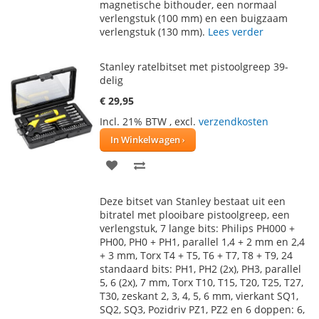
VERLANGLIJST
VERGELIJKEN
magnetische bithouder, een normaal
verlengstuk (100 mm) en een buigzaam
verlengstuk (130 mm).
Lees verder
Stanley ratelbitset met pistoolgreep 39-
delig
€ 29,95
Incl. 21% BTW
,
excl.
verzendkosten
In Winkelwagen
VOEG
TOEVOEGEN
TOE
OM
Deze bitset van Stanley bestaat uit een
AAN
TE
bitratel met plooibare pistoolgreep, een
verlengstuk, 7 lange bits: Philips PH000 +
VERLANGLIJST
VERGELIJKEN
PH00, PH0 + PH1, parallel 1,4 + 2 mm en 2,4
+ 3 mm, Torx T4 + T5, T6 + T7, T8 + T9, 24
standaard bits: PH1, PH2 (2x), PH3, parallel
5, 6 (2x), 7 mm, Torx T10, T15, T20, T25, T27,
T30, zeskant 2, 3, 4, 5, 6 mm, vierkant SQ1,
SQ2, SQ3, Pozidriv PZ1, PZ2 en 6 doppen: 6,