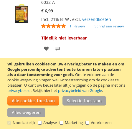
6032-A
€ 6,99
Incl. 21% BTW
,
excl.
verzendkosten
Waardering:
1
Review
Schrijf een review
100
100
% of
Tijdelijk niet leverbaar
VOEG
TOEVOEGEN
TOE
OM
32-Delige bitschroevendraaierset van het
Wij gebruiken cookies om uw ervaring beter te maken en om
AAN
TE
merk Jackly. De set bestaat uit 30 bitjes,
Google persoonlijke advertenties te kunnen laten plaatsen
als u daar toestemming voor geeft.
Om te voldoen aan de
een schroevendraaier en een pincet.
Lees
VERLANGLIJST
VERGELIJKEN
cookie wetgeving, vragen we uw toestemming om de cookies te
verder
plaatsen.
U kunt uw keuze later altijd wijzigen op de pagina met ons
privacybeleid
. Bekijk hier het
privacybeleid van Google
.
Jackly bitschroevendraaierset 45-delig JK
6089-B
Alle cookies toestaan
Selectie toestaan
€ 9,95
Alles weigeren
Incl. 21% BTW
,
excl.
verzendkosten
Noodzakelijk
Analyse
Marketing
Voorkeuren
Tijdelijk niet leverbaar