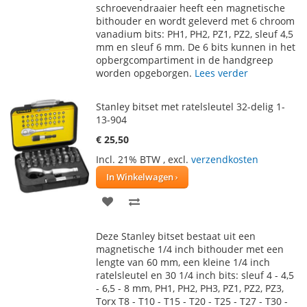
AAN
TE
schroevendraaier heeft een magnetische
bithouder en wordt geleverd met 6 chroom
VERLANGLIJST
VERGELIJKEN
vanadium bits: PH1, PH2, PZ1, PZ2, sleuf 4,5
mm en sleuf 6 mm. De 6 bits kunnen in het
opbergcompartiment in de handgreep
worden opgeborgen.
Lees verder
Stanley bitset met ratelsleutel 32-delig 1-
13-904
€ 25,50
Incl. 21% BTW
,
excl.
verzendkosten
In Winkelwagen
VOEG
TOEVOEGEN
TOE
OM
Deze Stanley bitset bestaat uit een
AAN
TE
magnetische 1/4 inch bithouder met een
lengte van 60 mm, een kleine 1/4 inch
VERLANGLIJST
VERGELIJKEN
ratelsleutel en 30 1/4 inch bits: sleuf 4 - 4,5
- 6,5 - 8 mm, PH1, PH2, PH3, PZ1, PZ2, PZ3,
Torx T8 - T10 - T15 - T20 - T25 - T27 - T30 -