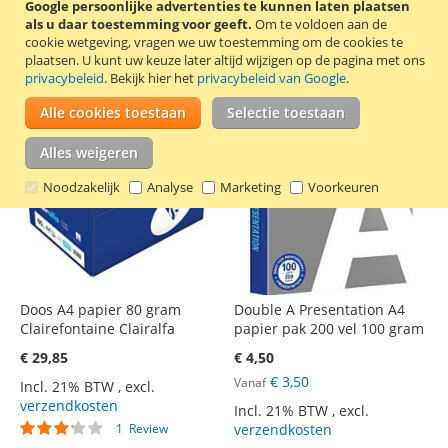
Incl. 21% BTW
,
excl.
verzendkosten
Google persoonlijke advertenties te kunnen laten plaatsen
verzendkosten
als u daar toestemming voor geeft.
Om te voldoen aan de
cookie wetgeving, vragen we uw toestemming om de cookies te
plaatsen.
U kunt uw keuze later altijd wijzigen op de pagina met ons
privacybeleid
. Bekijk hier het
privacybeleid van Google
.
Alle cookies toestaan
Selectie toestaan
Alles weigeren
Noodzakelijk
Analyse
Marketing
Voorkeuren
Doos A4 papier 80 gram
Double A Presentation A4
Clairefontaine Clairalfa
papier pak 200 vel 100 gram
€ 29,85
€ 4,50
€ 3,50
Vanaf
Incl. 21% BTW
,
excl.
verzendkosten
Incl. 21% BTW
,
excl.
Waardering:
verzendkosten
1
Review
60%