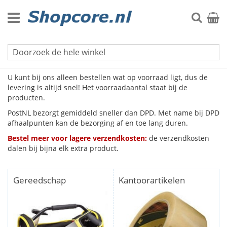
Ga
naar
Zoek
Winke
de
inhoud
Op werkdagen voor 17:00 uur besteld, dezelfde dag
verzonden met PostNL.
(DPD: tot 12:30 uur)
U kunt bij ons alleen bestellen wat op voorraad ligt, dus de
levering is altijd snel! Het voorraadaantal staat bij de
producten.
PostNL bezorgt gemiddeld sneller dan DPD. Met name bij DPD
afhaalpunten kan de bezorging af en toe lang duren.
Bestel meer voor lagere verzendkosten:
de verzendkosten
dalen bij bijna elk extra product.
Gereedschap
Kantoorartikelen