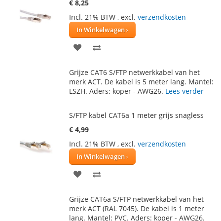
€ 8,25
Incl. 21% BTW
,
excl.
verzendkosten
In Winkelwagen
VOEG
TOEVOEGEN
TOE
OM
Grijze CAT6 S/FTP netwerkkabel van het
AAN
TE
merk ACT. De kabel is 5 meter lang. Mantel:
LSZH. Aders: koper - AWG26.
Lees verder
VERLANGLIJST
VERGELIJKEN
S/FTP kabel CAT6a 1 meter grijs snagless
€ 4,99
Incl. 21% BTW
,
excl.
verzendkosten
In Winkelwagen
VOEG
TOEVOEGEN
TOE
OM
Grijze CAT6a S/FTP netwerkkabel van het
AAN
TE
merk ACT (RAL 7045). De kabel is 1 meter
lang. Mantel: PVC. Aders: koper - AWG26.