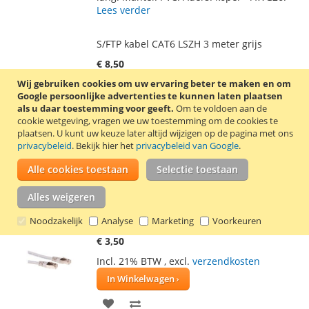
VERLANGLIJST
VERGELIJKEN
Lees verder
S/FTP kabel CAT6 LSZH 3 meter grijs
€ 8,50
Wij gebruiken cookies om uw ervaring beter te maken en om
Incl. 21% BTW
,
excl.
verzendkosten
Google persoonlijke advertenties te kunnen laten plaatsen
In Winkelwagen
als u daar toestemming voor geeft.
Om te voldoen aan de
cookie wetgeving, vragen we uw toestemming om de cookies te
VOEG
TOEVOEGEN
plaatsen.
U kunt uw keuze later altijd wijzigen op de pagina met ons
privacybeleid
. Bekijk hier het
privacybeleid van Google
.
TOE
OM
Grijze CAT6 S/FTP netwerkkabel van het
Alle cookies toestaan
Selectie toestaan
AAN
TE
merk ACT. De kabel is 3 meter lang. Mantel:
LSZH. Aders: koper - AWG26.
Lees verder
Alles weigeren
VERLANGLIJST
VERGELIJKEN
Noodzakelijk
S/FTP kabel CAT6 LSZH 0,25 meter grijs
Analyse
Marketing
Voorkeuren
€ 3,50
Incl. 21% BTW
,
excl.
verzendkosten
In Winkelwagen
VOEG
TOEVOEGEN