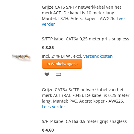
TOE
OM
Grijze CAT6 S/FTP netwerkkabel van het
AAN
TE
merk ACT. De kabel is 10 meter lang.
Mantel: LSZH. Aders: koper - AWG26.
Lees
VERLANGLIJST
VERGELIJKEN
verder
S/FTP kabel CAT6a 0,25 meter grijs snagless
€ 3,85
Incl. 21% BTW
,
excl.
verzendkosten
In Winkelwagen
VOEG
TOEVOEGEN
TOE
OM
Grijze CAT6a S/FTP netwerkkabel van het
AAN
TE
merk ACT (RAL 7045). De kabel is 0,25 meter
lang. Mantel: PVC. Aders: koper - AWG26.
VERLANGLIJST
VERGELIJKEN
Lees verder
S/FTP kabel CAT6a 0,5 meter grijs snagless
€ 4,60