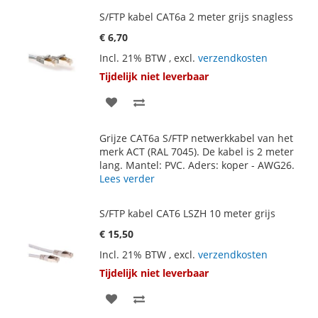
S/FTP kabel CAT6a 2 meter grijs snagless
€ 6,70
Incl. 21% BTW
,
excl.
verzendkosten
Tijdelijk niet leverbaar
VOEG
TOEVOEGEN
TOE
OM
Grijze CAT6a S/FTP netwerkkabel van het
AAN
TE
merk ACT (RAL 7045). De kabel is 2 meter
lang. Mantel: PVC. Aders: koper - AWG26.
VERLANGLIJST
VERGELIJKEN
Lees verder
S/FTP kabel CAT6 LSZH 10 meter grijs
€ 15,50
Incl. 21% BTW
,
excl.
verzendkosten
Tijdelijk niet leverbaar
VOEG
TOEVOEGEN