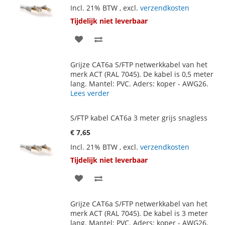
Incl. 21% BTW
,
excl.
verzendkosten
Tijdelijk niet leverbaar
VOEG
TOEVOEGEN
TOE
OM
Grijze CAT6a S/FTP netwerkkabel van het
AAN
TE
merk ACT (RAL 7045). De kabel is 0,5 meter
lang. Mantel: PVC. Aders: koper - AWG26.
VERLANGLIJST
VERGELIJKEN
Lees verder
S/FTP kabel CAT6a 3 meter grijs snagless
€ 7,65
Incl. 21% BTW
,
excl.
verzendkosten
Tijdelijk niet leverbaar
VOEG
TOEVOEGEN
TOE
OM
Grijze CAT6a S/FTP netwerkkabel van het
AAN
TE
merk ACT (RAL 7045). De kabel is 3 meter
lang. Mantel: PVC. Aders: koper - AWG26.