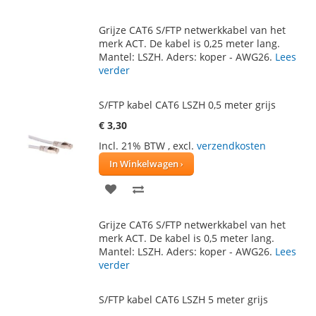
TOE
OM
Grijze CAT6 S/FTP netwerkkabel van het
AAN
TE
merk ACT. De kabel is 0,25 meter lang.
Mantel: LSZH. Aders: koper - AWG26.
Lees
VERLANGLIJST
VERGELIJKEN
verder
S/FTP kabel CAT6 LSZH 0,5 meter grijs
€ 3,30
Incl. 21% BTW
,
excl.
verzendkosten
In Winkelwagen
VOEG
TOEVOEGEN
TOE
OM
Grijze CAT6 S/FTP netwerkkabel van het
AAN
TE
merk ACT. De kabel is 0,5 meter lang.
Mantel: LSZH. Aders: koper - AWG26.
Lees
VERLANGLIJST
VERGELIJKEN
verder
S/FTP kabel CAT6 LSZH 5 meter grijs