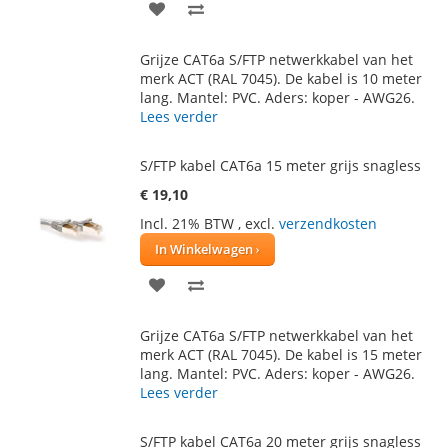
VOEG
TOEVOEGEN
TOE
OM
Grijze CAT6a S/FTP netwerkkabel van het
AAN
TE
merk ACT (RAL 7045). De kabel is 10 meter
lang. Mantel: PVC. Aders: koper - AWG26.
VERLANGLIJST
VERGELIJKEN
Lees verder
S/FTP kabel CAT6a 15 meter grijs snagless
€ 19,10
Incl. 21% BTW
,
excl.
verzendkosten
In Winkelwagen
VOEG
TOEVOEGEN
TOE
OM
Grijze CAT6a S/FTP netwerkkabel van het
AAN
TE
merk ACT (RAL 7045). De kabel is 15 meter
lang. Mantel: PVC. Aders: koper - AWG26.
VERLANGLIJST
VERGELIJKEN
Lees verder
S/FTP kabel CAT6a 20 meter grijs snagless