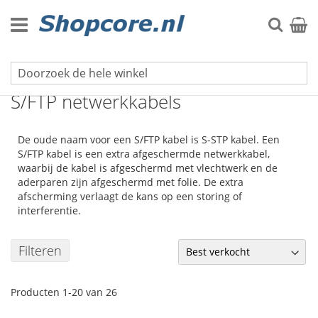
Ga
naar
Zoek
Winke
de
inhoud
Kabels & Elektra
S/FTP netwerkkabels
De oude naam voor een S/FTP kabel is S-STP kabel. Een
S/FTP kabel is een extra afgeschermde netwerkkabel,
waarbij de kabel is afgeschermd met vlechtwerk en de
aderparen zijn afgeschermd met folie. De extra
afscherming verlaagt de kans op een storing of
interferentie.
Filteren
Producten
1
-
20
van
26