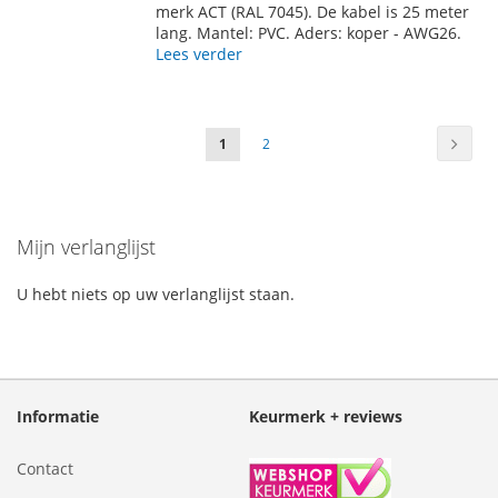
AAN
TE
merk ACT (RAL 7045). De kabel is 25 meter
lang. Mantel: PVC. Aders: koper - AWG26.
VERLANGLIJST
VERGELIJKEN
Lees verder
Pagina
Pagin
Volge
U
Pagina
1
2
lees
momenteel
Mijn verlanglijst
pagina
U hebt niets op uw verlanglijst staan.
Informatie
Keurmerk + reviews
Contact