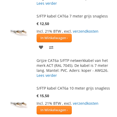
VERLANGLIJST
VERGELIJKEN
Lees verder
S/FTP kabel CAT6a 7 meter grijs snagless
€ 12,50
Incl. 21% BTW
,
excl.
verzendkosten
In Winkelwagen
VOEG
TOEVOEGEN
TOE
OM
Grijze CAT6a S/FTP netwerkkabel van het
AAN
TE
merk ACT (RAL 7045). De kabel is 7 meter
lang. Mantel: PVC. Aders: koper - AWG26.
VERLANGLIJST
VERGELIJKEN
Lees verder
S/FTP kabel CAT6a 10 meter grijs snagless
€ 15,50
Incl. 21% BTW
,
excl.
verzendkosten
In Winkelwagen