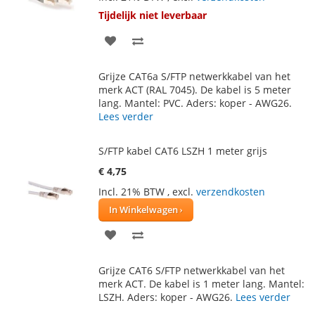
Tijdelijk niet leverbaar
VOEG
TOEVOEGEN
TOE
OM
Grijze CAT6a S/FTP netwerkkabel van het
AAN
TE
merk ACT (RAL 7045). De kabel is 5 meter
lang. Mantel: PVC. Aders: koper - AWG26.
VERLANGLIJST
VERGELIJKEN
Lees verder
S/FTP kabel CAT6 LSZH 1 meter grijs
€ 4,75
Incl. 21% BTW
,
excl.
verzendkosten
In Winkelwagen
VOEG
TOEVOEGEN
TOE
OM
Grijze CAT6 S/FTP netwerkkabel van het
AAN
TE
merk ACT. De kabel is 1 meter lang. Mantel:
LSZH. Aders: koper - AWG26.
Lees verder
VERLANGLIJST
VERGELIJKEN