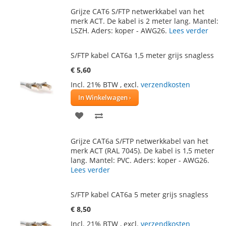
TOE
OM
Grijze CAT6 S/FTP netwerkkabel van het
AAN
TE
merk ACT. De kabel is 2 meter lang. Mantel:
LSZH. Aders: koper - AWG26.
Lees verder
VERLANGLIJST
VERGELIJKEN
S/FTP kabel CAT6a 1,5 meter grijs snagless
€ 5,60
Incl. 21% BTW
,
excl.
verzendkosten
In Winkelwagen
VOEG
TOEVOEGEN
TOE
OM
Grijze CAT6a S/FTP netwerkkabel van het
AAN
TE
merk ACT (RAL 7045). De kabel is 1,5 meter
lang. Mantel: PVC. Aders: koper - AWG26.
VERLANGLIJST
VERGELIJKEN
Lees verder
S/FTP kabel CAT6a 5 meter grijs snagless
€ 8,50
Incl. 21% BTW
,
excl.
verzendkosten