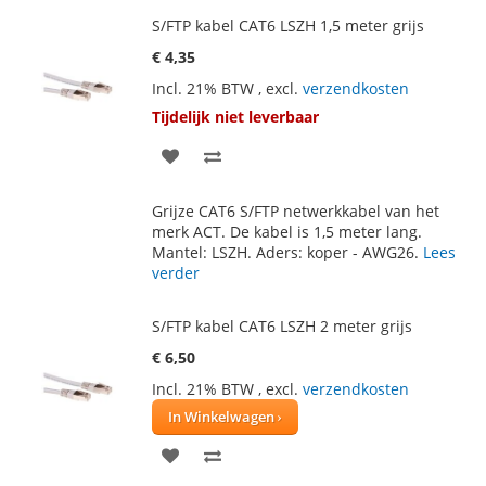
S/FTP kabel CAT6 LSZH 1,5 meter grijs
€ 4,35
Incl. 21% BTW
,
excl.
verzendkosten
Tijdelijk niet leverbaar
VOEG
TOEVOEGEN
TOE
OM
Grijze CAT6 S/FTP netwerkkabel van het
AAN
TE
merk ACT. De kabel is 1,5 meter lang.
Mantel: LSZH. Aders: koper - AWG26.
Lees
VERLANGLIJST
VERGELIJKEN
verder
S/FTP kabel CAT6 LSZH 2 meter grijs
€ 6,50
Incl. 21% BTW
,
excl.
verzendkosten
In Winkelwagen
VOEG
TOEVOEGEN