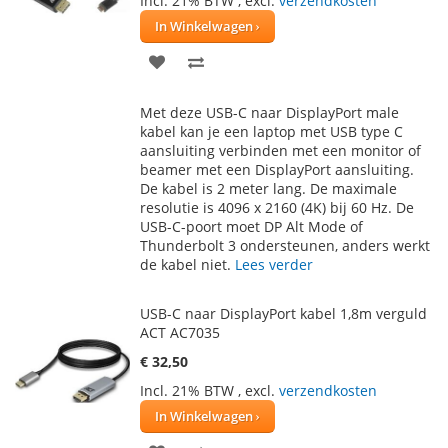
Incl. 21% BTW
,
excl.
verzendkosten
In Winkelwagen
VOEG
TOEVOEGEN
TOE
OM
Met deze USB-C naar DisplayPort male
AAN
TE
kabel kan je een laptop met USB type C
aansluiting verbinden met een monitor of
VERLANGLIJST
VERGELIJKEN
beamer met een DisplayPort aansluiting.
De kabel is 2 meter lang. De maximale
resolutie is 4096 x 2160 (4K) bij 60 Hz. De
USB-C-poort moet DP Alt Mode of
Thunderbolt 3 ondersteunen, anders werkt
de kabel niet.
Lees verder
USB-C naar DisplayPort kabel 1,8m verguld
ACT AC7035
€ 32,50
Incl. 21% BTW
,
excl.
verzendkosten
In Winkelwagen