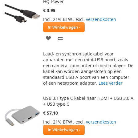
HQ-Power
€ 3,95
Incl. 21% BTW
,
excl.
verzendkosten
In Winkelwagen
VOEG
TOEVOEGEN
TOE
OM
Laad- en synchronisatiekabel voor
AAN
TE
apparaten met een mini-USB poort, zoals
een camera, camcorder of media player. De
VERLANGLIJST
VERGELIJKEN
kabel kan worden aangesloten op een
standaard USB-A poort van een computer
of een netstroom adapter.
Lees verder
USB 3.1 type C kabel naar HDMI + USB 3.0 A
+ USB type C
€ 57,10
Incl. 21% BTW
,
excl.
verzendkosten
In Winkelwagen