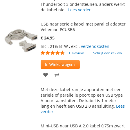
Thunderbolt 3 ondersteunen, anders werkt
de kabel niet.
Lees verder
USB naar seriële kabel met parallel adapter
Velleman PCUSB6
€ 24,95
Incl. 21% BTW
,
excl.
verzendkosten
Waardering:
1
Review
Schrijf een review
90
100
% of
In Winkelwagen
VOEG
TOEVOEGEN
TOE
OM
Met deze kabel kan je apparaten met een
AAN
TE
seriële of parallelle poort op een USB type
A poort aansluiten. De kabel is 1 meter
VERLANGLIJST
VERGELIJKEN
lang en heeft een USB 2.0 aansluiting.
Lees
verder
Mini-USB naar USB A 2.0 kabel 0,75m zwart