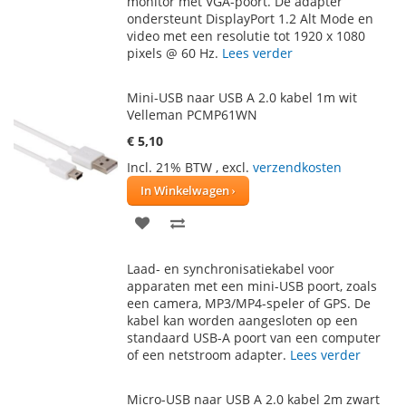
monitor met VGA-poort. De adapter
ondersteunt DisplayPort 1.2 Alt Mode en
video met een resolutie tot 1920 x 1080
pixels @ 60 Hz.
Lees verder
Mini-USB naar USB A 2.0 kabel 1m wit
Velleman PCMP61WN
€ 5,10
Incl. 21% BTW
,
excl.
verzendkosten
In Winkelwagen
VOEG
TOEVOEGEN
TOE
OM
Laad- en synchronisatiekabel voor
AAN
TE
apparaten met een mini-USB poort, zoals
een camera, MP3/MP4-speler of GPS. De
VERLANGLIJST
VERGELIJKEN
kabel kan worden aangesloten op een
standaard USB-A poort van een computer
of een netstroom adapter.
Lees verder
Micro-USB naar USB A 2.0 kabel 2m zwart