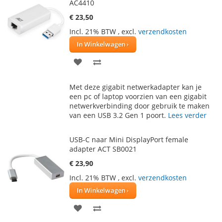
AC4410
€ 23,50
Incl. 21% BTW
,
excl.
verzendkosten
In Winkelwagen
VOEG
TOEVOEGEN
TOE
OM
Met deze gigabit netwerkadapter kan je
AAN
TE
een pc of laptop voorzien van een gigabit
netwerkverbinding door gebruik te maken
VERLANGLIJST
VERGELIJKEN
van een USB 3.2 Gen 1 poort.
Lees verder
USB-C naar Mini DisplayPort female
adapter ACT SB0021
€ 23,90
Incl. 21% BTW
,
excl.
verzendkosten
In Winkelwagen
VOEG
TOEVOEGEN