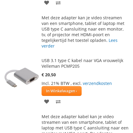
VOEG
TOEVOEGEN
TOE
OM
Met deze adapter kan je video streamen
AAN
TE
van een smartphone, tablet of laptop met
USB type C aansluiting naar een monitor,
VERLANGLIJST
VERGELIJKEN
tv, of projector met HDMI-poort en
tegelijkertijd het toestel opladen.
Lees
verder
USB 3.1 type C kabel naar VGA vrouwelijk
Velleman PCMP205
€ 20,50
Incl. 21% BTW
,
excl.
verzendkosten
In Winkelwagen
VOEG
TOEVOEGEN
TOE
OM
Met deze adapter kabel kan je video
AAN
TE
streamen van een smartphone, tablet of
laptop met USB type C aansluiting naar een
VERLANGLIJST
VERGELIJKEN