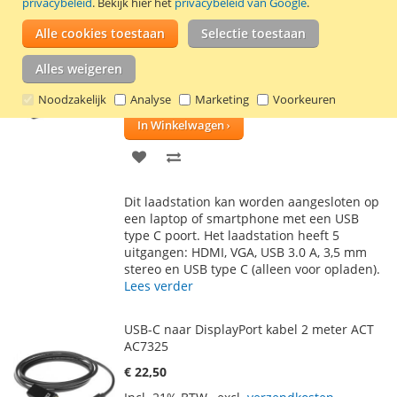
privacybeleid
. Bekijk hier het
privacybeleid van Google
.
Alle cookies toestaan
Selectie toestaan
Laadstation met USB 3.1 type C kabel 17,5
cm Velleman
Alles weigeren
€ 87,00
Noodzakelijk
Analyse
Marketing
Voorkeuren
Incl. 21% BTW
,
excl.
verzendkosten
In Winkelwagen
VOEG
TOEVOEGEN
TOE
OM
Dit laadstation kan worden aangesloten op
AAN
TE
een laptop of smartphone met een USB
type C poort. Het laadstation heeft 5
VERLANGLIJST
VERGELIJKEN
uitgangen: HDMI, VGA, USB 3.0 A, 3,5 mm
stereo en USB type C (alleen voor opladen).
Lees verder
USB-C naar DisplayPort kabel 2 meter ACT
AC7325
€ 22,50