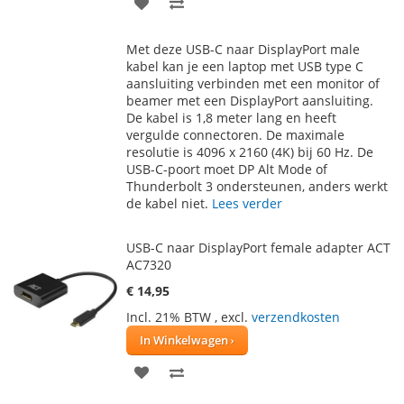
VOEG
TOEVOEGEN
TOE
OM
Met deze USB-C naar DisplayPort male
AAN
TE
kabel kan je een laptop met USB type C
aansluiting verbinden met een monitor of
VERLANGLIJST
VERGELIJKEN
beamer met een DisplayPort aansluiting.
De kabel is 1,8 meter lang en heeft
vergulde connectoren. De maximale
resolutie is 4096 x 2160 (4K) bij 60 Hz. De
USB-C-poort moet DP Alt Mode of
Thunderbolt 3 ondersteunen, anders werkt
de kabel niet.
Lees verder
USB-C naar DisplayPort female adapter ACT
AC7320
€ 14,95
Incl. 21% BTW
,
excl.
verzendkosten
In Winkelwagen
VOEG
TOEVOEGEN
TOE
OM