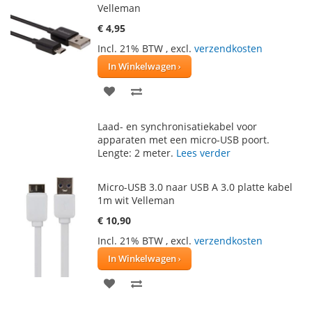
Velleman
€ 4,95
Incl. 21% BTW
,
excl.
verzendkosten
In Winkelwagen
VOEG
TOEVOEGEN
TOE
OM
Laad- en synchronisatiekabel voor
AAN
TE
apparaten met een micro-USB poort.
Lengte: 2 meter.
Lees verder
VERLANGLIJST
VERGELIJKEN
Micro-USB 3.0 naar USB A 3.0 platte kabel
1m wit Velleman
€ 10,90
Incl. 21% BTW
,
excl.
verzendkosten
In Winkelwagen
VOEG
TOEVOEGEN
TOE
OM