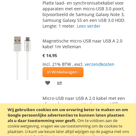
Platte laad- en synchronisatiekabel voor
AAN
TE
apparaten met een micro-USB 3.0 poort,
bijvoorbeeld de Samsung Galaxy Note 3,
VERLANGLIJST
VERGELIJKEN
Samsung Galaxy S5 en een USB 3.0 HDD.
Lengte: 1 meter.
Lees verder
Magnetische micro-USB naar USB A 2.0
kabel 1m Velleman
€ 14,95
Incl. 21% BTW
,
excl.
verzendkosten
In Winkelwagen
VOEG
TOEVOEGEN
TOE
OM
Micro-USB naar USB A 2.0 kabel met een
AAN
TE
afneembare, magnetische micro-USB-
Wij gebruiken cookies om uw ervaring beter te maken en om
connector. De magnetische connector
VERLANGLIJST
VERGELIJKEN
Google persoonlijke advertenties te kunnen laten plaatsen
vermindert slijtage bij het in- en
als u daar toestemming voor geeft.
Om te voldoen aan de
uitpluggen van de kabel, omdat de plug
cookie wetgeving, vragen we uw toestemming om de cookies te
van de kabel in de micro-USB poort blijft
plaatsen.
U kunt uw keuze later altijd wijzigen op de pagina met ons
zitten.
Lees verder