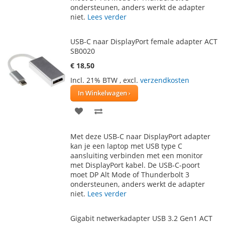
ondersteunen, anders werkt de adapter
niet.
Lees verder
USB-C naar DisplayPort female adapter ACT
SB0020
€ 18,50
Incl. 21% BTW
,
excl.
verzendkosten
In Winkelwagen
VOEG
TOEVOEGEN
TOE
OM
Met deze USB-C naar DisplayPort adapter
AAN
TE
kan je een laptop met USB type C
aansluiting verbinden met een monitor
VERLANGLIJST
VERGELIJKEN
met DisplayPort kabel. De USB-C-poort
moet DP Alt Mode of Thunderbolt 3
ondersteunen, anders werkt de adapter
niet.
Lees verder
Gigabit netwerkadapter USB 3.2 Gen1 ACT