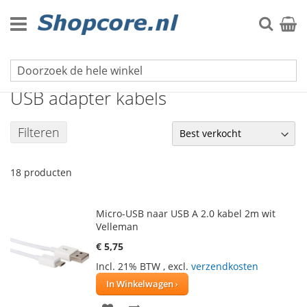
Ga
naar
Zoek
Winke
de
inhoud
Kabels & Elektra
USB adapter kabels
Filteren
18
producten
Micro-USB naar USB A 2.0 kabel 2m wit
Velleman
€ 5,75
Incl. 21% BTW
,
excl.
verzendkosten
In Winkelwagen
VOEG
TOEVOEGEN