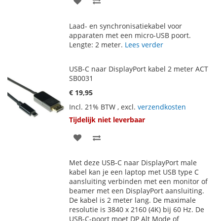
TOE
OM
Laad- en synchronisatiekabel voor
AAN
TE
apparaten met een micro-USB poort.
Lengte: 2 meter.
Lees verder
VERLANGLIJST
VERGELIJKEN
USB-C naar DisplayPort kabel 2 meter ACT
SB0031
€ 19,95
Incl. 21% BTW
,
excl.
verzendkosten
Tijdelijk niet leverbaar
VOEG
TOEVOEGEN
TOE
OM
Met deze USB-C naar DisplayPort male
AAN
TE
kabel kan je een laptop met USB type C
aansluiting verbinden met een monitor of
VERLANGLIJST
VERGELIJKEN
beamer met een DisplayPort aansluiting.
De kabel is 2 meter lang. De maximale
resolutie is 3840 x 2160 (4K) bij 60 Hz. De
USB-C-poort moet DP Alt Mode of