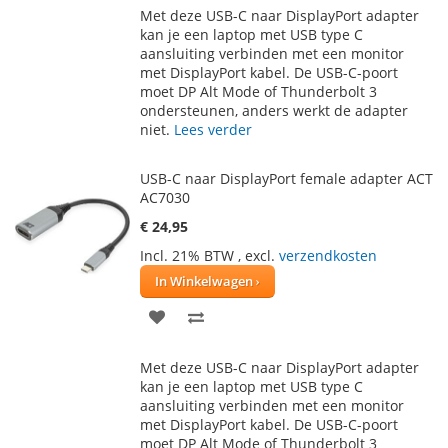
Met deze USB-C naar DisplayPort adapter
AAN
TE
kan je een laptop met USB type C
aansluiting verbinden met een monitor
VERLANGLIJST
VERGELIJKEN
met DisplayPort kabel. De USB-C-poort
moet DP Alt Mode of Thunderbolt 3
ondersteunen, anders werkt de adapter
niet.
Lees verder
USB-C naar DisplayPort female adapter ACT
AC7030
€ 24,95
Incl. 21% BTW
,
excl.
verzendkosten
In Winkelwagen
VOEG
TOEVOEGEN
TOE
OM
Met deze USB-C naar DisplayPort adapter
AAN
TE
kan je een laptop met USB type C
aansluiting verbinden met een monitor
VERLANGLIJST
VERGELIJKEN
met DisplayPort kabel. De USB-C-poort
moet DP Alt Mode of Thunderbolt 3