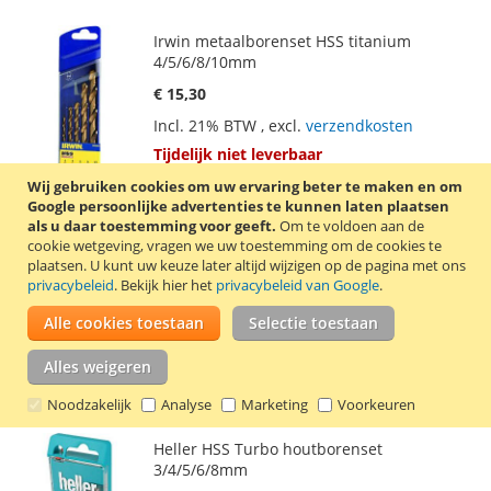
Irwin metaalborenset HSS titanium
4/5/6/8/10mm
€ 15,30
Incl. 21% BTW
,
excl.
verzendkosten
Tijdelijk niet leverbaar
Wij gebruiken cookies om uw ervaring beter te maken en om
VOEG
TOEVOEGEN
Google persoonlijke advertenties te kunnen laten plaatsen
als u daar toestemming voor geeft.
Om te voldoen aan de
TOE
OM
cookie wetgeving, vragen we uw toestemming om de cookies te
Plastic opbergdoosje met 5 Irwin HSS
plaatsen.
U kunt uw keuze later altijd wijzigen op de pagina met ons
AAN
TE
titanium metaalboren: 4, 5, 6, 8 en 10 mm.
privacybeleid
. Bekijk hier het
privacybeleid van Google
.
De metaalboren hebben een gespleten
VERLANGLIJST
VERGELIJKEN
punt met een hoek van 135 graden. Dit
Alle cookies toestaan
Selectie toestaan
zorgt voor een perfecte centrering en een
beperkte boordruk. Deze boren zijn
Alles weigeren
geschikt voor het boren in hard staal en
hard gelegeerd staal.
Lees verder
Noodzakelijk
Analyse
Marketing
Voorkeuren
Heller HSS Turbo houtborenset
3/4/5/6/8mm