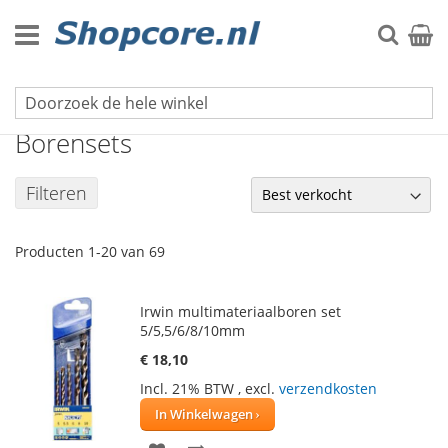
Ga
naar
Zoek
Winke
de
inhoud
Boormachines & Boren
Borensets
Filteren
Producten
1
-
20
van
69
Irwin multimateriaalboren set
5/5,5/6/8/10mm
€ 18,10
Incl. 21% BTW
,
excl.
verzendkosten
In Winkelwagen
VOEG
TOEVOEGEN