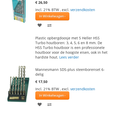
€ 26,50
Incl. 21% BTW
,
excl.
verzendkosten
In Winkelwagen
VOEG
TOEVOEGEN
TOE
OM
Plastic opbergdoosje met 5 Heller HSS
AAN
TE
Turbo houtboren: 3, 4, 5, 6 en 8 mm. De
HSS Turbo houtboor is een professionele
VERLANGLIJST
VERGELIJKEN
houtboor voor de hoogste eisen, ook in het
hardste hout.
Lees verder
Mannesmann SDS-plus steenborenset 6-
delig
€ 17,50
Incl. 21% BTW
,
excl.
verzendkosten
In Winkelwagen
VOEG
TOEVOEGEN
TOE
OM