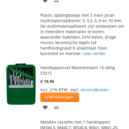
TOE
OM
Plastic opbergdoosje met 5 Irwin Joran
AAN
TE
multimateriaalboren: 5, 5,5, 6, 8 en 10 mm.
De multimateriaalboren zijn ontworpen om
VERLANGLIJST
VERGELIJKEN
in meerdere materialen te boren,
waaronder baksteen, licht beton, droge
muren, keramische tegels tot
hardheidsgraad 9, plaatstaal, hout,
kunststof en marmer.
Lees verder
Handtappenset Mannesmann 15-delig
53215
€ 19,95
Incl. 21% BTW
,
excl.
verzendkosten
In Winkelwagen
VOEG
TOEVOEGEN
TOE
OM
Metalen cassette met 7 handtappen
AAN
TE
(M3x0.5, M4x0.7, M5x0.8, M6x1, M8x1.25,