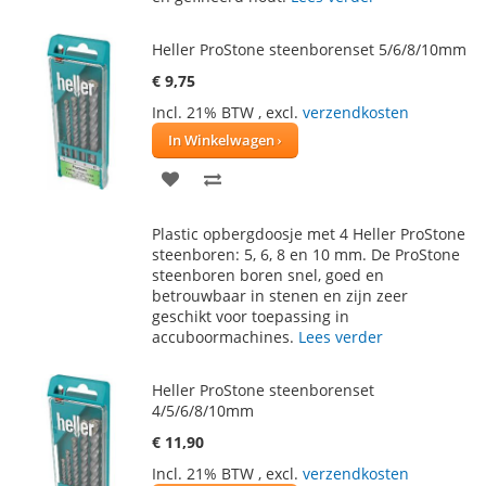
Heller ProStone steenborenset 5/6/8/10mm
€ 9,75
Incl. 21% BTW
,
excl.
verzendkosten
In Winkelwagen
VOEG
TOEVOEGEN
TOE
OM
Plastic opbergdoosje met 4 Heller ProStone
AAN
TE
steenboren: 5, 6, 8 en 10 mm. De ProStone
steenboren boren snel, goed en
VERLANGLIJST
VERGELIJKEN
betrouwbaar in stenen en zijn zeer
geschikt voor toepassing in
accuboormachines.
Lees verder
Heller ProStone steenborenset
4/5/6/8/10mm
€ 11,90
Incl. 21% BTW
,
excl.
verzendkosten