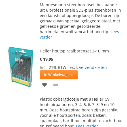
Mannesmann steenborenset, bestaande
AAN
TE
uit 6 professionele SDS-plus steenboren in
een kunststof opbergdoosje. De boren zijn
VERLANGLIJST
VERGELIJKEN
gemaakt van speciaal gelegeerd staal, met
gefreesde groef en gesoldeerde,
hardmetalen wolframcarbid boortip.
Lees
verder
Heller houtspiraalborenset 3-10 mm
€ 19,95
Incl. 21% BTW
,
excl.
verzendkosten
In Winkelwagen
VOEG
TOEVOEGEN
TOE
OM
Plastic opbergdoosje met 8 Heller CV
AAN
TE
houtspiraalboren: 3, 4, 5, 6, 7, 8, 9 en 10
mm. Deze houtspiraalboren zijn geschikt
VERLANGLIJST
VERGELIJKEN
voor alle houtsoorten, zoals balken,
spaanplaat, hardhout, multiplex, zacht hout
en gefineerd hout.
Lees verder