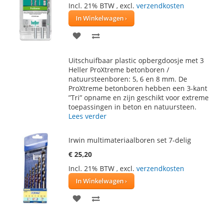
Incl. 21% BTW
,
excl.
verzendkosten
In Winkelwagen
VOEG
TOEVOEGEN
TOE
OM
Uitschuifbaar plastic opbergdoosje met 3
AAN
TE
Heller ProXtreme betonboren /
natuursteenboren: 5, 6 en 8 mm. De
VERLANGLIJST
VERGELIJKEN
ProXtreme betonboren hebben een 3-kant
”Tri” opname en zijn geschikt voor extreme
toepassingen in beton en natuursteen.
Lees verder
Irwin multimateriaalboren set 7-delig
€ 25,20
Incl. 21% BTW
,
excl.
verzendkosten
In Winkelwagen
VOEG
TOEVOEGEN
TOE
OM