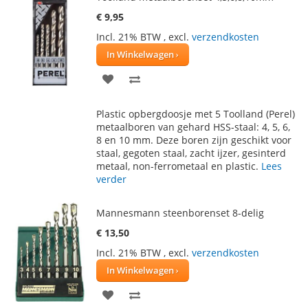
€ 9,95
Incl. 21% BTW
,
excl.
verzendkosten
In Winkelwagen
VOEG
TOEVOEGEN
TOE
OM
Plastic opbergdoosje met 5 Toolland (Perel)
AAN
TE
metaalboren van gehard HSS-staal: 4, 5, 6,
8 en 10 mm. Deze boren zijn geschikt voor
VERLANGLIJST
VERGELIJKEN
staal, gegoten staal, zacht ijzer, gesinterd
metaal, non-ferrometaal en plastic.
Lees
verder
Mannesmann steenborenset 8-delig
€ 13,50
Incl. 21% BTW
,
excl.
verzendkosten
In Winkelwagen
VOEG
TOEVOEGEN