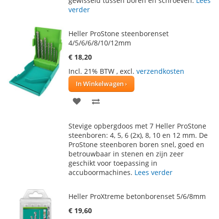
gewisseld tussen boren en schroeven.
Lees
verder
Heller ProStone steenborenset
4/5/6/6/8/10/12mm
€ 18,20
Incl. 21% BTW
,
excl.
verzendkosten
In Winkelwagen
VOEG
TOEVOEGEN
TOE
OM
Stevige opbergdoos met 7 Heller ProStone
AAN
TE
steenboren: 4, 5, 6 (2x), 8, 10 en 12 mm. De
ProStone steenboren boren snel, goed en
VERLANGLIJST
VERGELIJKEN
betrouwbaar in stenen en zijn zeer
geschikt voor toepassing in
accuboormachines.
Lees verder
Heller ProXtreme betonborenset 5/6/8mm
€ 19,60