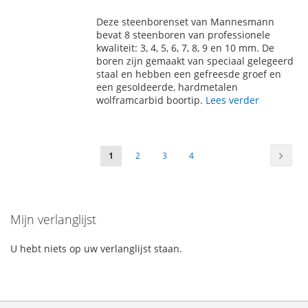
TOE
OM
Deze steenborenset van Mannesmann
AAN
TE
bevat 8 steenboren van professionele
kwaliteit: 3, 4, 5, 6, 7, 8, 9 en 10 mm. De
VERLANGLIJST
VERGELIJKEN
boren zijn gemaakt van speciaal gelegeerd
staal en hebben een gefreesde groef en
een gesoldeerde, hardmetalen
wolframcarbid boortip.
Lees verder
Pagina
Pagin
Volge
U
Pagina
Pagina
Pagina
1
2
3
4
lees
momenteel
Mijn verlanglijst
pagina
U hebt niets op uw verlanglijst staan.