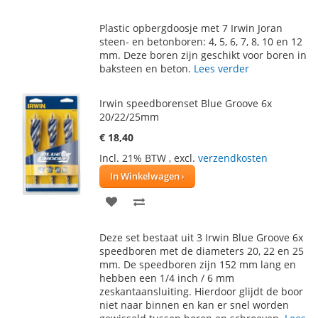
TOE
OM
Plastic opbergdoosje met 7 Irwin Joran
AAN
TE
steen- en betonboren: 4, 5, 6, 7, 8, 10 en 12
mm. Deze boren zijn geschikt voor boren in
VERLANGLIJST
VERGELIJKEN
baksteen en beton.
Lees verder
Irwin speedborenset Blue Groove 6x
20/22/25mm
€ 18,40
Incl. 21% BTW
,
excl.
verzendkosten
In Winkelwagen
VOEG
TOEVOEGEN
TOE
OM
Deze set bestaat uit 3 Irwin Blue Groove 6x
AAN
TE
speedboren met de diameters 20, 22 en 25
mm. De speedboren zijn 152 mm lang en
VERLANGLIJST
VERGELIJKEN
hebben een 1/4 inch / 6 mm
zeskantaansluiting. Hierdoor glijdt de boor
niet naar binnen en kan er snel worden