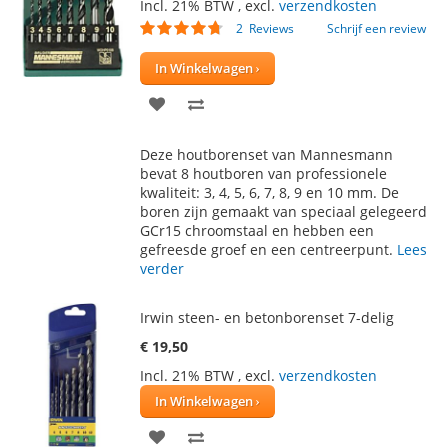
Incl. 21% BTW
,
excl.
verzendkosten
Waardering:
2
Reviews
Schrijf een review
90
100
% of
In Winkelwagen
VOEG
TOEVOEGEN
TOE
OM
Deze houtborenset van Mannesmann
AAN
TE
bevat 8 houtboren van professionele
kwaliteit: 3, 4, 5, 6, 7, 8, 9 en 10 mm. De
VERLANGLIJST
VERGELIJKEN
boren zijn gemaakt van speciaal gelegeerd
GCr15 chroomstaal en hebben een
gefreesde groef en een centreerpunt.
Lees
verder
Irwin steen- en betonborenset 7-delig
€ 19,50
Incl. 21% BTW
,
excl.
verzendkosten
In Winkelwagen
VOEG
TOEVOEGEN