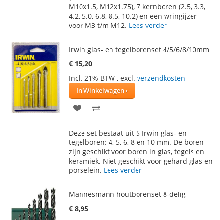
M10x1.5, M12x1.75), 7 kernboren (2.5, 3.3,
VERLANGLIJST
VERGELIJKEN
4.2, 5.0, 6.8, 8.5, 10.2) en een wringijzer
voor M3 t/m M12.
Lees verder
Irwin glas- en tegelborenset 4/5/6/8/10mm
€ 15,20
Incl. 21% BTW
,
excl.
verzendkosten
In Winkelwagen
VOEG
TOEVOEGEN
TOE
OM
Deze set bestaat uit 5 Irwin glas- en
AAN
TE
tegelboren: 4, 5, 6, 8 en 10 mm. De boren
zijn geschikt voor boren in glas, tegels en
VERLANGLIJST
VERGELIJKEN
keramiek. Niet geschikt voor gehard glas en
porselein.
Lees verder
Mannesmann houtborenset 8-delig
€ 8,95