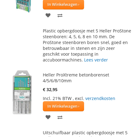
In Winkelwagen
VOEG
TOEVOEGEN
TOE
OM
Plastic opbergdoosje met 5 Heller ProStone
AAN
TE
steenboren: 4, 5, 6, 8 en 10 mm. De
ProStone steenboren boren snel, goed en
VERLANGLIJST
VERGELIJKEN
betrouwbaar in stenen en zijn zeer
geschikt voor toepassing in
accuboormachines.
Lees verder
Heller ProXtreme betonborenset
4/5/6/8/10mm
€ 32,95
Incl. 21% BTW
,
excl.
verzendkosten
In Winkelwagen
VOEG
TOEVOEGEN
TOE
OM
Uitschuifbaar plastic opbergdoosje met 5