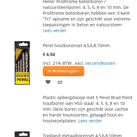
AAN
TE
Heller ProXtreme betonboren /
natuursteenboren: 4, 5, 6, 8 en 10 mm. De
VERLANGLIJST
VERGELIJKEN
ProXtreme betonboren hebben een 3-kant
”Tri” opname en zijn geschikt voor extreme
toepassingen in beton en natuursteen.
Lees verder
Perel houtborenset 4,5,6,8,10mm
€ 6,50
Incl. 21% BTW
,
excl.
verzendkosten
In Winkelwagen
VOEG
TOEVOEGEN
TOE
OM
Plastic opbergdoosje met 5 Perel Brad Point
AAN
TE
houtboren van HSS-staal: 4, 5, 6, 8 en 10
mm. Deze boren zijn geschikt voor zachte
VERLANGLIJST
VERGELIJKEN
en harde houtsoorten, gelaagd hout en
houtvezelplaten.
Lees verder
Toolland metaalborenset 4,5,6,8,10mm