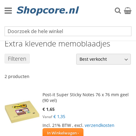
Ga
naar
Zoek
Winke
de
inhoud
Memoblaadjes
Extra klevende memoblaadjes
Filteren
2
producten
Post-it Super Sticky Notes 76 x 76 mm geel
(90 vel)
€ 1,65
€ 1,35
Vanaf
Incl. 21% BTW
,
excl.
verzendkosten
In Winkelwagen