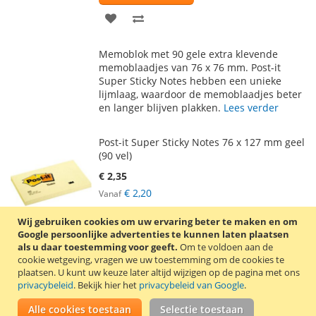
VOEG
TOEVOEGEN
TOE
OM
Memoblok met 90 gele extra klevende
AAN
TE
memoblaadjes van 76 x 76 mm. Post-it
Super Sticky Notes hebben een unieke
VERLANGLIJST
VERGELIJKEN
lijmlaag, waardoor de memoblaadjes beter
en langer blijven plakken.
Lees verder
Post-it Super Sticky Notes 76 x 127 mm geel
(90 vel)
€ 2,35
€ 2,20
Vanaf
Incl. 21% BTW
,
excl.
verzendkosten
Wij gebruiken cookies om uw ervaring beter te maken en om
In Winkelwagen
Google persoonlijke advertenties te kunnen laten plaatsen
als u daar toestemming voor geeft.
Om te voldoen aan de
VOEG
TOEVOEGEN
cookie wetgeving, vragen we uw toestemming om de cookies te
plaatsen.
U kunt uw keuze later altijd wijzigen op de pagina met ons
TOE
OM
privacybeleid
. Bekijk hier het
privacybeleid van Google
.
Memoblok met 90 gele extra klevende
AAN
TE
memoblaadjes van 76 x 127 mm. Post-it
Alle cookies toestaan
Selectie toestaan