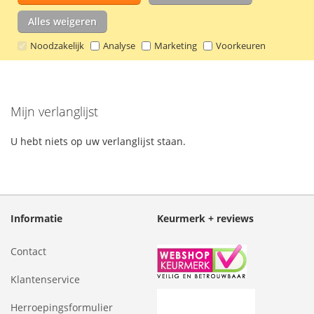
Super Sticky Notes hebben een unieke
VERLANGLIJST
VERGELIJKEN
lijmlaag, waardoor de notes beter en
Alles weigeren
langer blijven plakken.
Lees verder
Noodzakelijk
Analyse
Marketing
Voorkeuren
Mijn verlanglijst
U hebt niets op uw verlanglijst staan.
Informatie
Keurmerk + reviews
Contact
Klantenservice
Herroepingsformulier