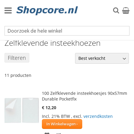
Ga
naar
Zoek
Winke
de
inhoud
Opbergmiddelen
Zelfklevende insteekhoezen
Filteren
11
producten
100 Zelfklevende insteekhoesjes 90x57mm
Durable Pocketfix
€ 12,20
Incl. 21% BTW
,
excl.
verzendkosten
In Winkelwagen
VOEG
TOEVOEGEN