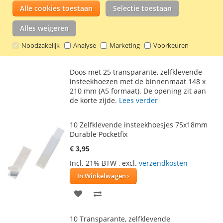
€ 13,80
Alle cookies toestaan
Selectie toestaan
Incl. 21% BTW
,
excl.
verzendkosten
Alles weigeren
In Winkelwagen
Noodzakelijk
Analyse
Marketing
Voorkeuren
VOEG
TOEVOEGEN
TOE
OM
Doos met 25 transparante, zelfklevende
AAN
TE
insteekhoezen met de binnenmaat 148 x
210 mm (A5 formaat). De opening zit aan
VERLANGLIJST
VERGELIJKEN
de korte zijde.
Lees verder
10 Zelfklevende insteekhoesjes 75x18mm
Durable Pocketfix
€ 3,95
Incl. 21% BTW
,
excl.
verzendkosten
In Winkelwagen
VOEG
TOEVOEGEN
TOE
OM
10 Transparante, zelfklevende