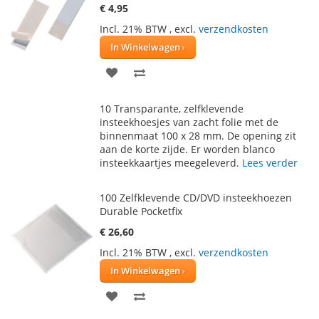
€ 4,95
Incl. 21% BTW
,
excl.
verzendkosten
In Winkelwagen
VOEG
TOEVOEGEN
TOE
OM
10 Transparante, zelfklevende
AAN
TE
insteekhoesjes van zacht folie met de
binnenmaat 100 x 28 mm. De opening zit
VERLANGLIJST
VERGELIJKEN
aan de korte zijde. Er worden blanco
insteekkaartjes meegeleverd.
Lees verder
100 Zelfklevende CD/DVD insteekhoezen
Durable Pocketfix
€ 26,60
Incl. 21% BTW
,
excl.
verzendkosten
In Winkelwagen
VOEG
TOEVOEGEN