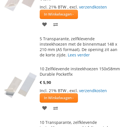
Incl. 21% BTW
,
excl.
verzendkosten
In Winkelwagen
VOEG
TOEVOEGEN
TOE
OM
5 Transparante, zelfklevende
AAN
TE
insteekhoezen met de binnenmaat 148 x
210 mm (A5 formaat). De opening zit aan
VERLANGLIJST
VERGELIJKEN
de korte zijde.
Lees verder
10 Zelfklevende insteekhoezen 150x58mm
Durable Pocketfix
€ 5,90
Incl. 21% BTW
,
excl.
verzendkosten
In Winkelwagen
VOEG
TOEVOEGEN
TOE
OM
10 Transparante, zelfklevende