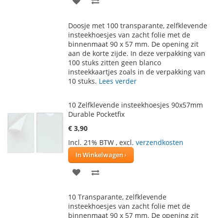
TOE
OM
Doosje met 100 transparante, zelfklevende
AAN
TE
insteekhoesjes van zacht folie met de
binnenmaat 90 x 57 mm. De opening zit
VERLANGLIJST
VERGELIJKEN
aan de korte zijde. In deze verpakking van
100 stuks zitten geen blanco
insteekkaartjes zoals in de verpakking van
10 stuks.
Lees verder
10 Zelfklevende insteekhoesjes 90x57mm
Durable Pocketfix
€ 3,90
Incl. 21% BTW
,
excl.
verzendkosten
In Winkelwagen
VOEG
TOEVOEGEN
TOE
OM
10 Transparante, zelfklevende
AAN
TE
insteekhoesjes van zacht folie met de
binnenmaat 90 x 57 mm. De opening zit