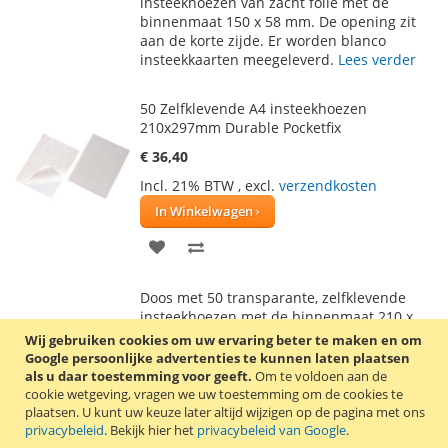
AAN
TE
insteekhoezen van zacht folie met de
binnenmaat 150 x 58 mm. De opening zit
VERLANGLIJST
VERGELIJKEN
aan de korte zijde. Er worden blanco
insteekkaarten meegeleverd.
Lees verder
50 Zelfklevende A4 insteekhoezen
210x297mm Durable Pocketfix
€ 36,40
Incl. 21% BTW
,
excl.
verzendkosten
In Winkelwagen
VOEG
TOEVOEGEN
TOE
OM
Doos met 50 transparante, zelfklevende
AAN
TE
insteekhoezen met de binnenmaat 210 x
297 mm (A4 formaat). De opening zit aan
Wij gebruiken cookies om uw ervaring beter te maken en om
VERLANGLIJST
VERGELIJKEN
de korte zijde.
Lees verder
Google persoonlijke advertenties te kunnen laten plaatsen
als u daar toestemming voor geeft.
Om te voldoen aan de
cookie wetgeving, vragen we uw toestemming om de cookies te
25 Zelfklevende A5 insteekhoezen
plaatsen.
U kunt uw keuze later altijd wijzigen op de pagina met ons
148x210mm Durable Pocketfix
privacybeleid
. Bekijk hier het
privacybeleid van Google
.