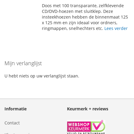
TOE
OM
Doos met 100 transparante, zelfklevende
AAN
TE
CD/DVD-hoezen met sluitklep. Deze
insteekhoezen hebben de binnenmaat 125
VERLANGLIJST
VERGELIJKEN
x 125 mm en zijn ideaal voor ordners,
ringmappen, snelhechters etc.
Lees verder
Mijn verlanglijst
U hebt niets op uw verlanglijst staan.
Informatie
Keurmerk + reviews
Contact