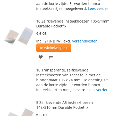
VERLANGLIJST
VERGELIJKEN
aan de korte zijde. Er worden blanco
insteekkaartjes meegeleverd.
Lees verder
10 Zelfklevende insteekhoezen 105x74mm
Durable Pocketfix
€ 6,05
Incl. 21% BTW
,
excl.
verzendkosten
In Winkelwagen
VOEG
TOEVOEGEN
TOE
OM
10 Transparante, zelfklevende
AAN
TE
insteekhoezen van zacht folie met de
binnenmaat 105 x 74 mm. De opening zit
VERLANGLIJST
VERGELIJKEN
aan de korte zijde. Er worden blanco
insteekkaarten meegeleverd.
Lees verder
5 Zelfklevende A5 insteekhoezen
148x210mm Durable Pocketfix
€ 5,10