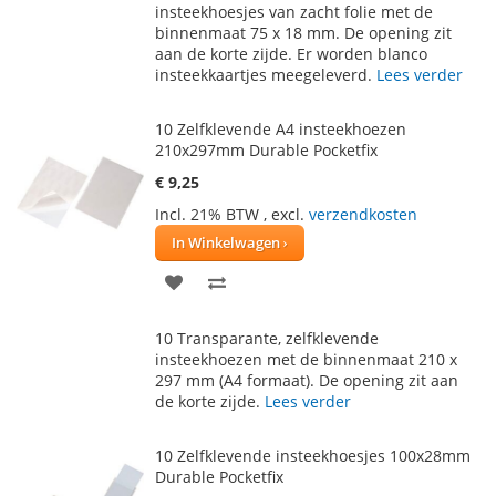
AAN
TE
insteekhoesjes van zacht folie met de
binnenmaat 75 x 18 mm. De opening zit
VERLANGLIJST
VERGELIJKEN
aan de korte zijde. Er worden blanco
insteekkaartjes meegeleverd.
Lees verder
10 Zelfklevende A4 insteekhoezen
210x297mm Durable Pocketfix
€ 9,25
Incl. 21% BTW
,
excl.
verzendkosten
In Winkelwagen
VOEG
TOEVOEGEN
TOE
OM
10 Transparante, zelfklevende
AAN
TE
insteekhoezen met de binnenmaat 210 x
297 mm (A4 formaat). De opening zit aan
VERLANGLIJST
VERGELIJKEN
de korte zijde.
Lees verder
10 Zelfklevende insteekhoesjes 100x28mm
Durable Pocketfix