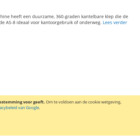
achine heeft een duurzame, 360-graden kantelbare klep die de
e AS-8 ideaal voor kantoorgebruik of onderweg.
Lees verder
oestemming voor geeft.
Om te voldoen aan de cookie wetgeving,
vacybeleid van Google
.
opvolger van de Casio fx-82NL rekenmachine en is speciaal
is onder andere geschikt voor de vakken wiskunde, natuurkunde