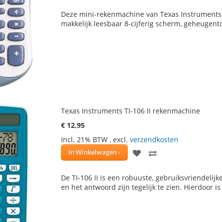
TOE
OM
Deze mini-rekenmachine van Texas Instruments
AAN
TE
makkelijk leesbaar 8-cijferig scherm, geheugen
VERLANGLIJST
VERGELIJKEN
Texas Instruments TI-106 II rekenmachine
€ 12,95
Incl. 21% BTW
,
excl.
verzendkosten
VOEG
TOEVOEGEN
In Winkelwagen
TOE
OM
De TI-106 II is een robuuste, gebruiksvriendeli
AAN
TE
en het antwoord zijn tegelijk te zien. Hierdoor 
VERLANGLIJST
VERGELIJKEN