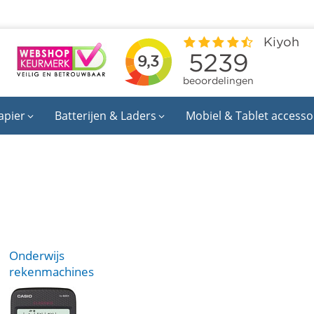
apier
Batterijen & Laders
Mobiel & Tablet accesso
Onderwijs
rekenmachines