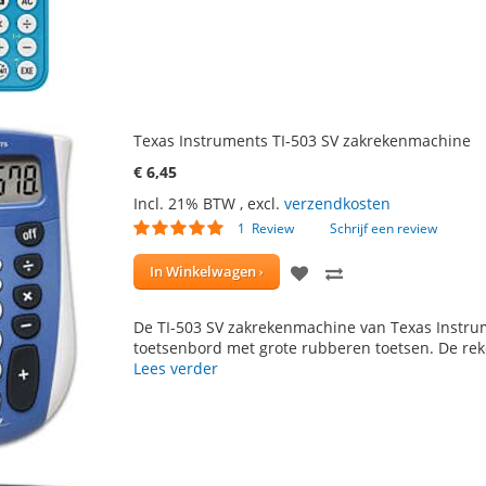
Texas Instruments TI-503 SV zakrekenmachine
€ 6,45
Incl. 21% BTW
,
excl.
verzendkosten
Waardering:
1
Review
Schrijf een review
100
100
% of
VOEG
TOEVOEGEN
In Winkelwagen
TOE
OM
De TI-503 SV zakrekenmachine van Texas Instrum
AAN
TE
toetsenbord met grote rubberen toetsen. De rek
Lees verder
VERLANGLIJST
VERGELIJKEN