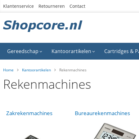
Ga
Klantenservice
Retourneren
Contact
naar
de
inhoud
Gereedschap
Kantoorartikelen
Cartridges & P
Home
Kantoorartikelen
Rekenmachines
Rekenmachines
Zakrekenmachines
Bureaurekenmachines