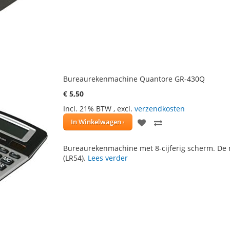
VERLANGLIJST
VERGELIJKEN
Bureaurekenmachine Quantore GR-430Q
€ 5,50
Incl. 21% BTW
,
excl.
verzendkosten
VOEG
TOEVOEGEN
In Winkelwagen
TOE
OM
Bureaurekenmachine met 8-cijferig scherm. De 
AAN
TE
(LR54).
Lees verder
VERLANGLIJST
VERGELIJKEN