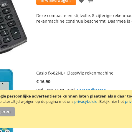
VOEG
TOEVOEGEN
In Winkelwagen
TOE
OM
Deze compacte en stijlvolle, 8-cijferige rekenm
AAN
TE
rekenmachine continue beschermt. Daarmee is d
VERLANGLIJST
VERGELIJKEN
Casio fx-82NL+ ClassWiz rekenmachine
€ 16,90
Incl. 21% BTW
,
excl.
verzendkosten
le persoonlijke advertenties te kunnen laten plaatsen als u daar t
VOEG
TOEVOEGEN
In Winkelwagen
later altijd wijzigen op de pagina met ons
privacybeleid
. Bekijk hier het
pri
TOE
OM
igeren
De Casio fx-82NL+ ClassWiz rekenmachine is de 
AAN
TE
ontwikkeld voor Nederland. Deze rekenmachine 
en scheikunde.
Lees verder
VERLANGLIJST
VERGELIJKEN