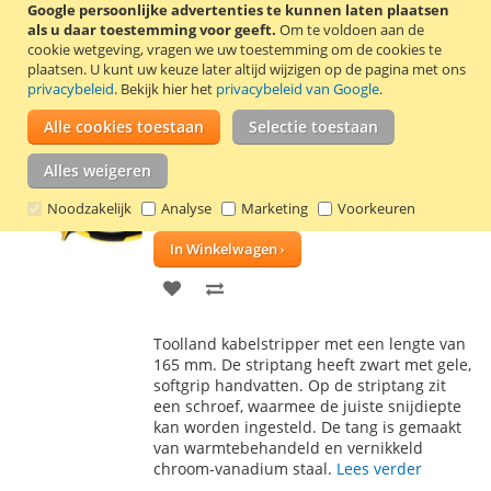
TOE
OM
Google persoonlijke advertenties te kunnen laten plaatsen
Deze krimptang van het merk Toolland
als u daar toestemming voor geeft.
Om te voldoen aan de
AAN
TE
heeft 4 functies: krimpen (voor geïsoleerde
cookie wetgeving, vragen we uw toestemming om de cookies te
kabelschoenen), schroefdraad knippen
plaatsen.
U kunt uw keuze later altijd wijzigen op de pagina met ons
VERLANGLIJST
VERGELIJKEN
(M2.6, M3, M3.5, M4 en M5), draad knippen
privacybeleid
. Bekijk hier het
privacybeleid van Google
.
en draad strippen.
Lees verder
Alle cookies toestaan
Selectie toestaan
Kabelstripper 165 mm Toolland
Alles weigeren
€ 7,60
Noodzakelijk
Analyse
Marketing
Voorkeuren
Incl. 21% BTW
,
excl.
verzendkosten
In Winkelwagen
VOEG
TOEVOEGEN
TOE
OM
Toolland kabelstripper met een lengte van
AAN
TE
165 mm. De striptang heeft zwart met gele,
softgrip handvatten. Op de striptang zit
VERLANGLIJST
VERGELIJKEN
een schroef, waarmee de juiste snijdiepte
kan worden ingesteld. De tang is gemaakt
van warmtebehandeld en vernikkeld
chroom-vanadium staal.
Lees verder