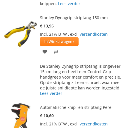
knippen.
Lees verder
Stanley Dynagrip striptang 150 mm
€ 13,95
Incl. 21% BTW
,
excl.
verzendkosten
In Winkelwagen
VOEG
TOEVOEGEN
TOE
OM
De Stanley Dynagrip striptang is ongeveer
AAN
TE
15 cm lang en heeft een Control-Grip
handgreep voor meer comfort en precisie.
VERLANGLIJST
VERGELIJKEN
Op de striptang zit een schroef, waarmee
de juiste snijdiepte kan worden ingesteld.
Lees verder
Automatische knip- en striptang Perel
€ 10,60
Incl. 21% BTW
,
excl.
verzendkosten