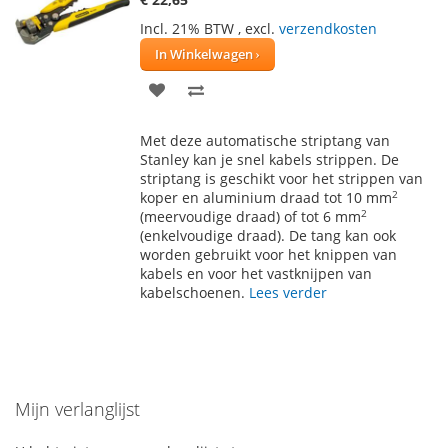
Incl. 21% BTW
,
excl.
verzendkosten
In Winkelwagen
VOEG
TOEVOEGEN
TOE
OM
Met deze automatische striptang van
AAN
TE
Stanley kan je snel kabels strippen. De
striptang is geschikt voor het strippen van
VERLANGLIJST
VERGELIJKEN
2
koper en aluminium draad tot 10 mm
2
(meervoudige draad) of tot 6 mm
(enkelvoudige draad). De tang kan ook
worden gebruikt voor het knippen van
kabels en voor het vastknijpen van
kabelschoenen.
Lees verder
Mijn verlanglijst