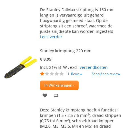
TOE
OM
De Stanley FatMax striptang is 160 mm
AAN
TE
lang en is vervaardigd uit gehard,
hoogwaardig gesmeed staal. Op de
VERLANGLIJST
VERGELIJKEN
striptang zit een schroef, waarmee de
juiste snijdiepte kan worden ingesteld.
Lees verder
Stanley krimptang 220 mm
€ 8,95
Incl. 21% BTW
,
excl.
verzendkosten
Waardering:
1
Review
Schrijf een review
20
100
% of
In Winkelwagen
VOEG
TOEVOEGEN
TOE
OM
Deze Stanley krimptang heeft 4 functies:
AAN
TE
2
krimpen (1,5 / 2,5 / 6 mm
), draad strippen
2
(0,75 tot 6 mm
), schroefdraad knippen
VERLANGLIJST
VERGELIJKEN
(M2.6, M3, M3.5, M4 en M5) en draad