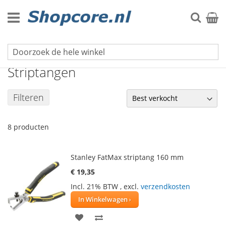
Ga
naar
Zoek
Winke
de
inhoud
Tangen & Scharen
Striptangen
Filteren
8
producten
Stanley FatMax striptang 160 mm
€ 19,35
Incl. 21% BTW
,
excl.
verzendkosten
In Winkelwagen
VOEG
TOEVOEGEN