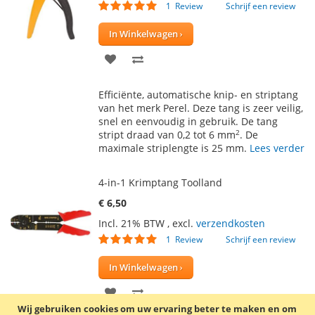
Waardering:
1
Review
Schrijf een review
100
100
% of
In Winkelwagen
VOEG
TOEVOEGEN
TOE
OM
Efficiënte, automatische knip- en striptang
AAN
TE
van het merk Perel. Deze tang is zeer veilig,
snel en eenvoudig in gebruik. De tang
VERLANGLIJST
VERGELIJKEN
2
stript draad van 0,2 tot 6 mm
. De
maximale striplengte is 25 mm.
Lees verder
4-in-1 Krimptang Toolland
€ 6,50
Incl. 21% BTW
,
excl.
verzendkosten
Waardering:
1
Review
Schrijf een review
100
100
% of
In Winkelwagen
VOEG
TOEVOEGEN
Wij gebruiken cookies om uw ervaring beter te maken en om