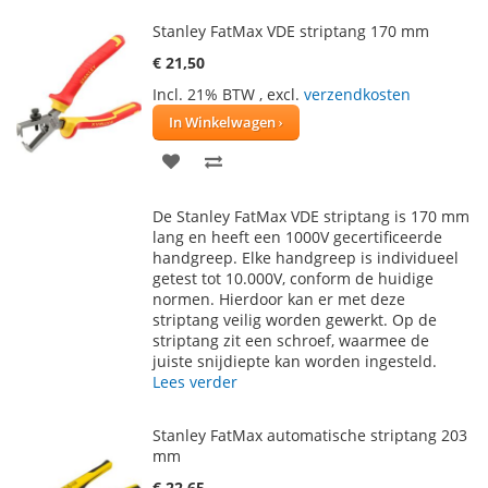
Stanley FatMax VDE striptang 170 mm
€ 21,50
Incl. 21% BTW
,
excl.
verzendkosten
In Winkelwagen
VOEG
TOEVOEGEN
TOE
OM
De Stanley FatMax VDE striptang is 170 mm
AAN
TE
lang en heeft een 1000V gecertificeerde
handgreep. Elke handgreep is individueel
VERLANGLIJST
VERGELIJKEN
getest tot 10.000V, conform de huidige
normen. Hierdoor kan er met deze
striptang veilig worden gewerkt. Op de
striptang zit een schroef, waarmee de
juiste snijdiepte kan worden ingesteld.
Lees verder
Stanley FatMax automatische striptang 203
mm
€ 22,65