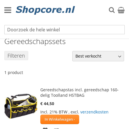
Ga
naar
Zoek
Winke
de
inhoud
Gereedschap
Gereedschapssets
Filteren
1
product
Gereedschapstas incl. gereedschap 160-
delig Toolland HSTBAG
€ 44,50
Incl. 21% BTW
,
excl.
verzendkosten
In Winkelwagen
VOEG
TOEVOEGEN