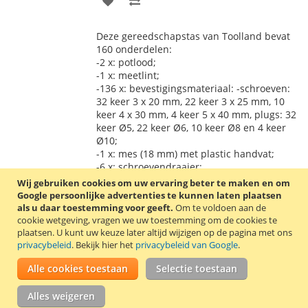
TOE
OM
Deze gereedschapstas van Toolland bevat
AAN
TE
160 onderdelen:
-2 x: potlood;
VERLANGLIJST
VERGELIJKEN
-1 x: meetlint;
-136 x: bevestigingsmateriaal: -schroeven:
32 keer 3 x 20 mm, 22 keer 3 x 25 mm, 10
keer 4 x 30 mm, 4 keer 5 x 40 mm, plugs: 32
keer Ø5, 22 keer Ø6, 10 keer Ø8 en 4 keer
Ø10;
-1 x: mes (18 mm) met plastic handvat;
-6 x: schroevendraaier;
-1 x: handzaag;
Wij gebruiken cookies om uw ervaring beter te maken en om
-1 x: moersleutel (8 inch);
Google persoonlijke advertenties te kunnen laten plaatsen
-1 x: combinatietang (165 mm);
als u daar toestemming voor geeft.
Om te voldoen aan de
-1 x: zijkniptang (165 mm);
cookie wetgeving, vragen we uw toestemming om de cookies te
-1 x: gebogen punttang (165 mm);
plaatsen.
U kunt uw keuze later altijd wijzigen op de pagina met ons
privacybeleid
. Bekijk hier het
privacybeleid van Google
.
-1 x: hamer met houten steel (200 g);
-1 x: gereedschapstas;
Alle cookies toestaan
Selectie toestaan
-8 x: inbussleutel.
Lees verder
Alles weigeren