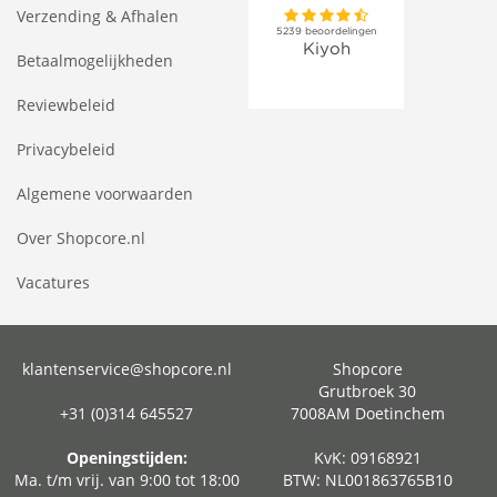
Verzending & Afhalen
Betaalmogelijkheden
Reviewbeleid
Privacybeleid
Algemene voorwaarden
Over Shopcore.nl
Vacatures
klantenservice@shopcore.nl
Shopcore
Grutbroek 30
+31 (0)314 645527
7008AM Doetinchem
Openingstijden:
KvK: 09168921
Ma. t/m vrij. van 9:00 tot 18:00
BTW: NL001863765B10