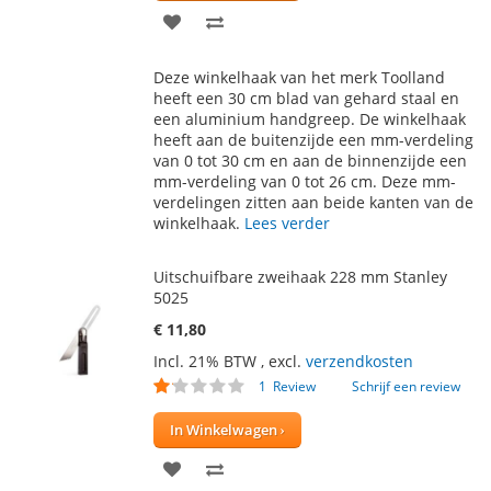
VOEG
TOEVOEGEN
TOE
OM
Deze winkelhaak van het merk Toolland
AAN
TE
heeft een 30 cm blad van gehard staal en
een aluminium handgreep. De winkelhaak
VERLANGLIJST
VERGELIJKEN
heeft aan de buitenzijde een mm-verdeling
van 0 tot 30 cm en aan de binnenzijde een
mm-verdeling van 0 tot 26 cm. Deze mm-
verdelingen zitten aan beide kanten van de
winkelhaak.
Lees verder
Uitschuifbare zweihaak 228 mm Stanley
5025
€ 11,80
Incl. 21% BTW
,
excl.
verzendkosten
Waardering:
1
Review
Schrijf een review
20
100
% of
In Winkelwagen
VOEG
TOEVOEGEN