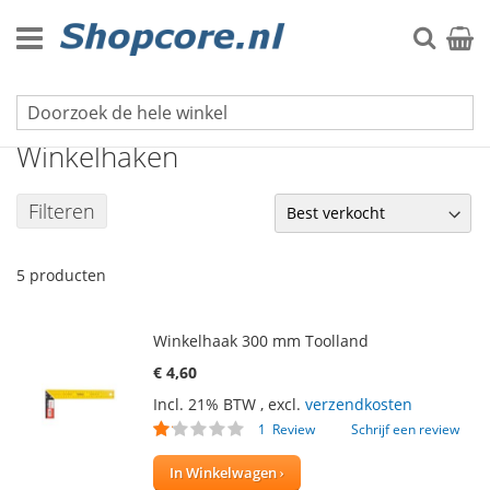
Ga
naar
Zoek
Winke
de
inhoud
Meetgereedschap
Winkelhaken
Filteren
5
producten
Winkelhaak 300 mm Toolland
€ 4,60
Incl. 21% BTW
,
excl.
verzendkosten
Waardering:
1
Review
Schrijf een review
20
100
% of
In Winkelwagen