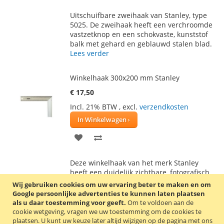
TOE
OM
Uitschuifbare zweihaak van Stanley, type
AAN
TE
5025. De zweihaak heeft een verchroomde
vastzetknop en een schokvaste, kunststof
VERLANGLIJST
VERGELIJKEN
balk met gehard en geblauwd stalen blad.
Lees verder
Winkelhaak 300x200 mm Stanley
€ 17,50
Incl. 21% BTW
,
excl.
verzendkosten
In Winkelwagen
VOEG
TOEVOEGEN
TOE
OM
Deze winkelhaak van het merk Stanley
AAN
TE
heeft een duidelijk zichtbare, fotografisch
geëtste mm-verdeling op roestvrij staal. De
Wij gebruiken cookies om uw ervaring beter te maken en om
VERLANGLIJST
VERGELIJKEN
winkelhaak heeft aan beide kanten een
Google persoonlijke advertenties te kunnen laten plaatsen
mm-verdeling aan de binnen- en
als u daar toestemming voor geeft.
Om te voldoen aan de
buitenzijde.
Lees verder
cookie wetgeving, vragen we uw toestemming om de cookies te
plaatsen.
U kunt uw keuze later altijd wijzigen op de pagina met ons