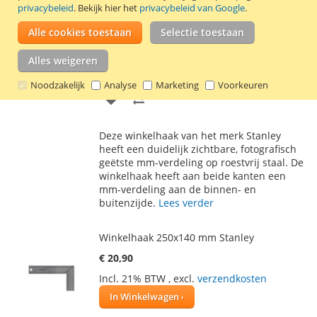
privacybeleid
. Bekijk hier het
privacybeleid van Google
.
Winkelhaak 400x200 mm Stanley
Alle cookies toestaan
Selectie toestaan
€ 19,95
Incl. 21% BTW
,
excl.
verzendkosten
Alles weigeren
In Winkelwagen
Noodzakelijk
Analyse
Marketing
Voorkeuren
VOEG
TOEVOEGEN
TOE
OM
Deze winkelhaak van het merk Stanley
AAN
TE
heeft een duidelijk zichtbare, fotografisch
geëtste mm-verdeling op roestvrij staal. De
VERLANGLIJST
VERGELIJKEN
winkelhaak heeft aan beide kanten een
mm-verdeling aan de binnen- en
buitenzijde.
Lees verder
Winkelhaak 250x140 mm Stanley
€ 20,90
Incl. 21% BTW
,
excl.
verzendkosten
In Winkelwagen