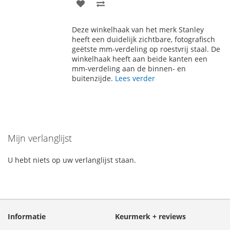
VOEG
TOEVOEGEN
TOE
OM
Deze winkelhaak van het merk Stanley
AAN
TE
heeft een duidelijk zichtbare, fotografisch
geëtste mm-verdeling op roestvrij staal. De
VERLANGLIJST
VERGELIJKEN
winkelhaak heeft aan beide kanten een
mm-verdeling aan de binnen- en
buitenzijde.
Lees verder
Mijn verlanglijst
U hebt niets op uw verlanglijst staan.
Informatie
Keurmerk + reviews