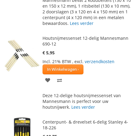
Mannesmann bevat 2 koudbeitels (130 x 10
en 150 x 12 mm), 1 ritsbeitel (130 x 10 mm),
VERLANGLIJST
VERGELIJKEN
2 doorslagen (3 x 120 en 4 x 150 mm) en 1
centerpunt (4 x 120 mm) in een metalen
bewaardoos.
Lees verder
Houtsnijmessenset 12-delig Mannesmann
690-12
€ 5,95
Incl. 21% BTW
,
excl.
verzendkosten
In Winkelwagen
VOEG
TOEVOEGEN
TOE
OM
Deze 12-delige houtsnijmessenset van
AAN
TE
Mannesmann is perfect voor uw
houtsnijwerk.
Lees verder
VERLANGLIJST
VERGELIJKEN
Centerpunt- & drevelset 6-delig Stanley 4-
18-226