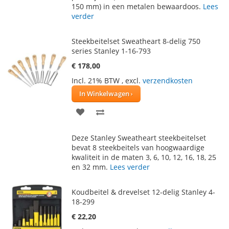
150 mm) in een metalen bewaardoos.
Lees
verder
Steekbeitelset Sweatheart 8-delig 750
series Stanley 1-16-793
€ 178,00
Incl. 21% BTW
,
excl.
verzendkosten
In Winkelwagen
VOEG
TOEVOEGEN
TOE
OM
Deze Stanley Sweatheart steekbeitelset
AAN
TE
bevat 8 steekbeitels van hoogwaardige
kwaliteit in de maten 3, 6, 10, 12, 16, 18, 25
VERLANGLIJST
VERGELIJKEN
en 32 mm.
Lees verder
Koudbeitel & drevelset 12-delig Stanley 4-
18-299
€ 22,20