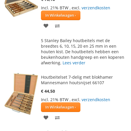
Incl. 21% BTW
,
excl.
verzendkosten
In Winkelwagen
VOEG
TOEVOEGEN
TOE
OM
5 Stanley Bailey houtbeitels met de
AAN
TE
breedtes 6, 10, 15, 20 en 25 mm in een
houten kist. De houtbeitels hebben een
VERLANGLIJST
VERGELIJKEN
beukenhouten handgreep en een koperen
afwerking.
Lees verder
Houtbeitelset 7-delig met blokhamer
Mannesmann houtsnijset 66107
€ 44,50
Incl. 21% BTW
,
excl.
verzendkosten
In Winkelwagen
VOEG
TOEVOEGEN
TOE
OM