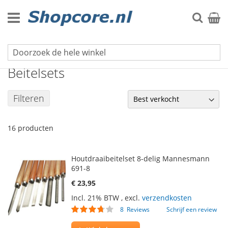
Ga
naar
Zoek
Winke
de
inhoud
Beitels & Drevels
Beitelsets
Filteren
16
producten
Houtdraaibeitelset 8-delig Mannesmann
691-8
€ 23,95
Incl. 21% BTW
,
excl.
verzendkosten
Waardering:
8
Reviews
Schrijf een review
71
100
% of