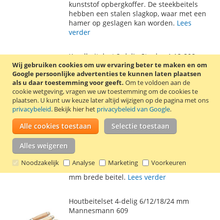
kunststof opbergkoffer. De steekbeitels
VERLANGLIJST
VERGELIJKEN
hebben een stalen slagkop, waar met een
hamer op geslagen kan worden.
Lees
verder
Koudbeitelset 3-delig Stanley 4-18-298
Wij gebruiken cookies om uw ervaring beter te maken en om
€ 10,95
Google persoonlijke advertenties te kunnen laten plaatsen
als u daar toestemming voor geeft.
Om te voldoen aan de
Incl. 21% BTW
,
excl.
verzendkosten
cookie wetgeving, vragen we uw toestemming om de cookies te
In Winkelwagen
plaatsen.
U kunt uw keuze later altijd wijzigen op de pagina met ons
privacybeleid
. Bekijk hier het
privacybeleid van Google
.
VOEG
TOEVOEGEN
Alle cookies toestaan
Selectie toestaan
TOE
OM
In deze 3-delige set van Stanley zitten
Alles weigeren
AAN
TE
verschillende soorten koudbeitels. De 3-
delige set bestaat uit een 10 mm brede
Noodzakelijk
Analyse
Marketing
Voorkeuren
VERLANGLIJST
VERGELIJKEN
beitel, een 12 mm brede beitel en een 16
mm brede beitel.
Lees verder
Houtbeitelset 4-delig 6/12/18/24 mm
Mannesmann 609