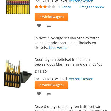
Incl. 21% BTW
,
excl.
verzendkosten
Waardering:
1
Review
Schrijf een review
60
100
% of
In Winkelwagen
VOEG
TOEVOEGEN
TOE
OM
In deze 12-delige set van Stanley zitten
AAN
TE
verschillende soorten koudbeitels en
drevels.
Lees verder
VERLANGLIJST
VERGELIJKEN
Doorslag- en beitelset in metalen
bewaardoos Mannesmann 6-delig 65405
€ 16,60
Incl. 21% BTW
,
excl.
verzendkosten
In Winkelwagen
VOEG
TOEVOEGEN
TOE
OM
Deze 6-delige doorslag- en beitelset van
AAN
TE