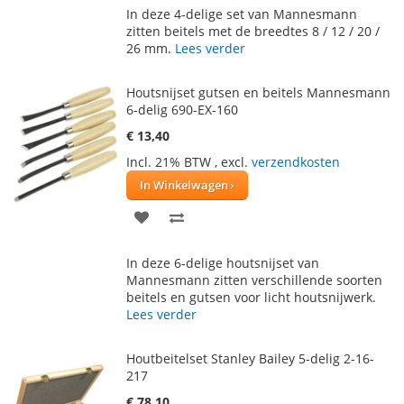
In deze 4-delige set van Mannesmann
AAN
TE
zitten beitels met de breedtes 8 / 12 / 20 /
26 mm.
Lees verder
VERLANGLIJST
VERGELIJKEN
Houtsnijset gutsen en beitels Mannesmann
6-delig 690-EX-160
€ 13,40
Incl. 21% BTW
,
excl.
verzendkosten
In Winkelwagen
VOEG
TOEVOEGEN
TOE
OM
In deze 6-delige houtsnijset van
AAN
TE
Mannesmann zitten verschillende soorten
beitels en gutsen voor licht houtsnijwerk.
VERLANGLIJST
VERGELIJKEN
Lees verder
Houtbeitelset Stanley Bailey 5-delig 2-16-
217
€ 78,10