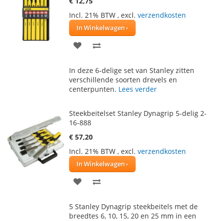
€ 12,75
Incl. 21% BTW
,
excl.
verzendkosten
In Winkelwagen
VOEG
TOEVOEGEN
TOE
OM
In deze 6-delige set van Stanley zitten
AAN
TE
verschillende soorten drevels en
centerpunten.
Lees verder
VERLANGLIJST
VERGELIJKEN
Steekbeitelset Stanley Dynagrip 5-delig 2-
16-888
€ 57,20
Incl. 21% BTW
,
excl.
verzendkosten
In Winkelwagen
VOEG
TOEVOEGEN
TOE
OM
5 Stanley Dynagrip steekbeitels met de
AAN
TE
breedtes 6, 10, 15, 20 en 25 mm in een