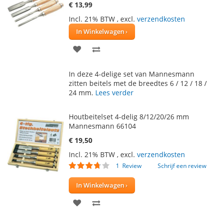
€ 13,99
Incl. 21% BTW
,
excl.
verzendkosten
In Winkelwagen
VOEG
TOEVOEGEN
TOE
OM
In deze 4-delige set van Mannesmann
AAN
TE
zitten beitels met de breedtes 6 / 12 / 18 /
24 mm.
Lees verder
VERLANGLIJST
VERGELIJKEN
Houtbeitelset 4-delig 8/12/20/26 mm
Mannesmann 66104
€ 19,50
Incl. 21% BTW
,
excl.
verzendkosten
Waardering:
1
Review
Schrijf een review
70
100
% of
In Winkelwagen
VOEG
TOEVOEGEN
TOE
OM