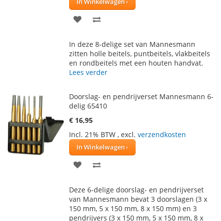
In Winkelwagen
VOEG
TOEVOEGEN
TOE
OM
In deze 8-delige set van Mannesmann
AAN
TE
zitten holle beitels, puntbeitels, vlakbeitels
en rondbeitels met een houten handvat.
VERLANGLIJST
VERGELIJKEN
Lees verder
Doorslag- en pendrijverset Mannesmann 6-
delig 65410
€ 16,95
Incl. 21% BTW
,
excl.
verzendkosten
In Winkelwagen
VOEG
TOEVOEGEN
TOE
OM
Deze 6-delige doorslag- en pendrijverset
AAN
TE
van Mannesmann bevat 3 doorslagen (3 x
150 mm, 5 x 150 mm, 8 x 150 mm) en 3
VERLANGLIJST
VERGELIJKEN
pendrijvers (3 x 150 mm, 5 x 150 mm, 8 x