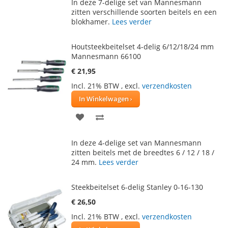
In deze 7-delige set van Mannesmann
AAN
TE
zitten verschillende soorten beitels en een
blokhamer.
Lees verder
VERLANGLIJST
VERGELIJKEN
Houtsteekbeitelset 4-delig 6/12/18/24 mm
Mannesmann 66100
€ 21,95
Incl. 21% BTW
,
excl.
verzendkosten
In Winkelwagen
VOEG
TOEVOEGEN
TOE
OM
In deze 4-delige set van Mannesmann
AAN
TE
zitten beitels met de breedtes 6 / 12 / 18 /
24 mm.
Lees verder
VERLANGLIJST
VERGELIJKEN
Steekbeitelset 6-delig Stanley 0-16-130
€ 26,50
Incl. 21% BTW
,
excl.
verzendkosten