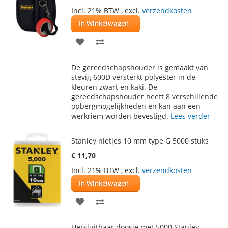
Incl. 21% BTW
,
excl.
verzendkosten
In Winkelwagen
VOEG
TOEVOEGEN
TOE
OM
De gereedschapshouder is gemaakt van
AAN
TE
stevig 600D versterkt polyester in de
kleuren zwart en kaki. De
VERLANGLIJST
VERGELIJKEN
gereedschapshouder heeft 8 verschillende
opbergmogelijkheden en kan aan een
werkriem worden bevestigd.
Lees verder
Stanley nietjes 10 mm type G 5000 stuks
€ 11,70
Incl. 21% BTW
,
excl.
verzendkosten
In Winkelwagen
VOEG
TOEVOEGEN
TOE
OM
Hersluitbaar doosje met 5000 Stanley