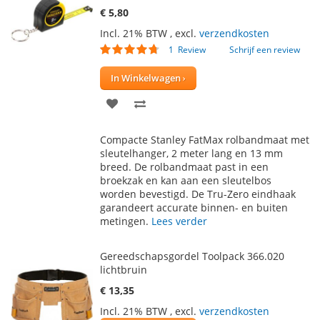
€ 5,80
Incl. 21% BTW
,
excl.
verzendkosten
Waardering:
1
Review
Schrijf een review
90
100
% of
In Winkelwagen
VOEG
TOEVOEGEN
TOE
OM
Compacte Stanley FatMax rolbandmaat met
AAN
TE
sleutelhanger, 2 meter lang en 13 mm
breed. De rolbandmaat past in een
VERLANGLIJST
VERGELIJKEN
broekzak en kan aan een sleutelbos
worden bevestigd. De Tru-Zero eindhaak
garandeert accurate binnen- en buiten
metingen.
Lees verder
Gereedschapsgordel Toolpack 366.020
lichtbruin
€ 13,35
Incl. 21% BTW
,
excl.
verzendkosten