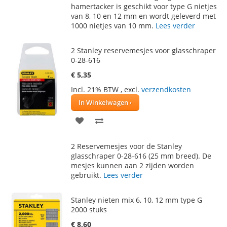
VERLANGLIJST
VERGELIJKEN
hamertacker is geschikt voor type G nietjes
van 8, 10 en 12 mm en wordt geleverd met
1000 nietjes van 10 mm.
Lees verder
2 Stanley reservemesjes voor glasschraper
0-28-616
€ 5,35
Incl. 21% BTW
,
excl.
verzendkosten
In Winkelwagen
VOEG
TOEVOEGEN
TOE
OM
2 Reservemesjes voor de Stanley
AAN
TE
glasschraper 0-28-616 (25 mm breed). De
mesjes kunnen aan 2 zijden worden
VERLANGLIJST
VERGELIJKEN
gebruikt.
Lees verder
Stanley nieten mix 6, 10, 12 mm type G
2000 stuks
€ 8,60