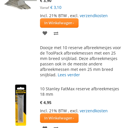
€ 3,90
€ 3,10
Vanaf
Incl. 21% BTW
,
excl.
verzendkosten
In Winkelwagen
VOEG
TOEVOEGEN
TOE
OM
Doosje met 10 reserve afbreekmesjes voor
AAN
TE
de ToolPack afbreekmessen met een 25
mm breed snijblad. Deze afbreekmesjes
VERLANGLIJST
VERGELIJKEN
passen ook in de meeste andere
afbreekmessen met een 25 mm breed
snijblad.
Lees verder
10 Stanley FatMax reserve afbreekmesjes
18 mm
€ 4,95
Incl. 21% BTW
,
excl.
verzendkosten
In Winkelwagen
VOEG
TOEVOEGEN