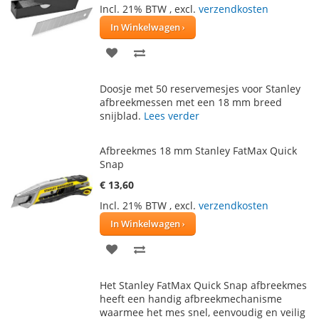
Incl. 21% BTW
,
excl.
verzendkosten
In Winkelwagen
VOEG
TOEVOEGEN
TOE
OM
Doosje met 50 reservemesjes voor Stanley
AAN
TE
afbreekmessen met een 18 mm breed
snijblad.
Lees verder
VERLANGLIJST
VERGELIJKEN
Afbreekmes 18 mm Stanley FatMax Quick
Snap
€ 13,60
Incl. 21% BTW
,
excl.
verzendkosten
In Winkelwagen
VOEG
TOEVOEGEN
TOE
OM
Het Stanley FatMax Quick Snap afbreekmes
AAN
TE
heeft een handig afbreekmechanisme
waarmee het mes snel, eenvoudig en veilig