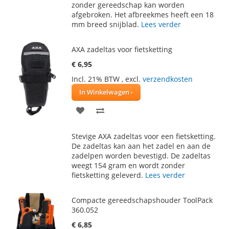
VERLANGLIJST
VERGELIJKEN
zonder gereedschap kan worden
afgebroken. Het afbreekmes heeft een 18
mm breed snijblad.
Lees verder
AXA zadeltas voor fietsketting
€ 6,95
Incl. 21% BTW
,
excl.
verzendkosten
In Winkelwagen
VOEG
TOEVOEGEN
TOE
OM
Stevige AXA zadeltas voor een fietsketting.
AAN
TE
De zadeltas kan aan het zadel en aan de
zadelpen worden bevestigd. De zadeltas
VERLANGLIJST
VERGELIJKEN
weegt 154 gram en wordt zonder
fietsketting geleverd.
Lees verder
Compacte gereedschapshouder ToolPack
360.052
€ 6,85