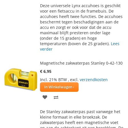
TOE
OM
Deze universele Lynx accuhoes is geschikt
AAN
TE
voor een fietsaccu in de framebuis. De
accuhoes heeft twee functies. De accuhoes
VERLANGLIJST
VERGELIJKEN
beschermt tegen beschadigingen aan de
accu en zorgt er ook voor dat de accu
maximaal blijft presteren onder lage
(onder de 15 graden) en hoge
temperaturen (boven de 25 graden).
Lees
verder
Magnetische zakwaterpas Stanley 0-42-130
€ 6,95
Incl. 21% BTW
,
excl.
verzendkosten
In Winkelwagen
VOEG
TOEVOEGEN
TOE
OM
De Stanley zakwaterpas past vanwege het
AAN
TE
kleine formaat in elke broekzak. De
zakwaterpas heeft een magnetische voet
VERLANGLIJST
VERGELIJKEN
en aan de achterkant zit een broekklem. De