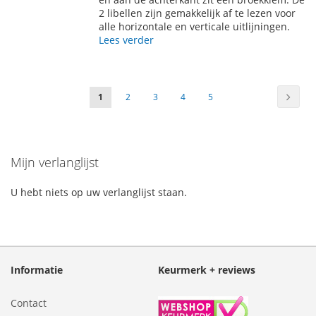
2 libellen zijn gemakkelijk af te lezen voor
alle horizontale en verticale uitlijningen.
Lees verder
Pagina
Pagin
Volge
U
Pagina
Pagina
Pagina
Pagina
1
2
3
4
5
lees
momenteel
Mijn verlanglijst
pagina
U hebt niets op uw verlanglijst staan.
Informatie
Keurmerk + reviews
Contact