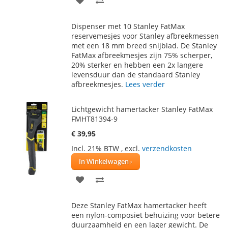
TOE
OM
Dispenser met 10 Stanley FatMax
AAN
TE
reservemesjes voor Stanley afbreekmessen
met een 18 mm breed snijblad. De Stanley
VERLANGLIJST
VERGELIJKEN
FatMax afbreekmesjes zijn 75% scherper,
20% sterker en hebben een 2x langere
levensduur dan de standaard Stanley
afbreekmesjes.
Lees verder
Lichtgewicht hamertacker Stanley FatMax
FMHT81394-9
€ 39,95
Incl. 21% BTW
,
excl.
verzendkosten
In Winkelwagen
VOEG
TOEVOEGEN
TOE
OM
Deze Stanley FatMax hamertacker heeft
AAN
TE
een nylon-composiet behuizing voor betere
duurzaamheid en een lager gewicht. De