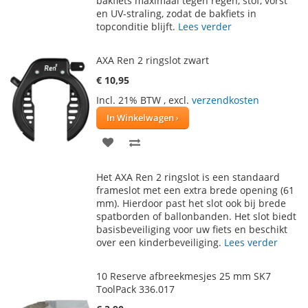
bakfiets maximaal tegen regen, stof, vorst
en UV-straling, zodat de bakfiets in
topconditie blijft.
Lees verder
AXA Ren 2 ringslot zwart
€ 10,95
Incl. 21% BTW
,
excl.
verzendkosten
In Winkelwagen
VOEG
TOEVOEGEN
TOE
OM
Het AXA Ren 2 ringslot is een standaard
AAN
TE
frameslot met een extra brede opening (61
mm). Hierdoor past het slot ook bij brede
VERLANGLIJST
VERGELIJKEN
spatborden of ballonbanden. Het slot biedt
basisbeveiliging voor uw fiets en beschikt
over een kinderbeveiliging.
Lees verder
10 Reserve afbreekmesjes 25 mm SK7
ToolPack 336.017