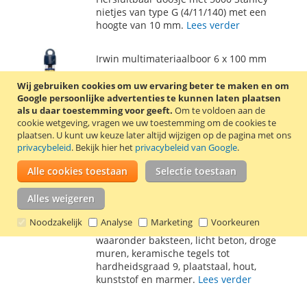
AAN
TE
nietjes van type G (4/11/140) met een
hoogte van 10 mm.
Lees verder
VERLANGLIJST
VERGELIJKEN
Irwin multimateriaalboor 6 x 100 mm
€ 3,80
Wij gebruiken cookies om uw ervaring beter te maken en om
Google persoonlijke advertenties te kunnen laten plaatsen
Incl. 21% BTW
,
excl.
verzendkosten
als u daar toestemming voor geeft.
Om te voldoen aan de
In Winkelwagen
cookie wetgeving, vragen we uw toestemming om de cookies te
plaatsen.
U kunt uw keuze later altijd wijzigen op de pagina met ons
VOEG
TOEVOEGEN
privacybeleid
. Bekijk hier het
privacybeleid van Google
.
TOE
OM
Alle cookies toestaan
Selectie toestaan
Deze Irwin Joran multimateriaalboor heeft
AAN
TE
een diameter van 6,0 mm, is 100 mm lang
Alles weigeren
en heeft een werklengte van 60 mm. De
VERLANGLIJST
VERGELIJKEN
Irwin multimateriaalboor is ontworpen om
Noodzakelijk
Analyse
Marketing
Voorkeuren
in meerdere materialen te boren,
waaronder baksteen, licht beton, droge
muren, keramische tegels tot
hardheidsgraad 9, plaatstaal, hout,
kunststof en marmer.
Lees verder