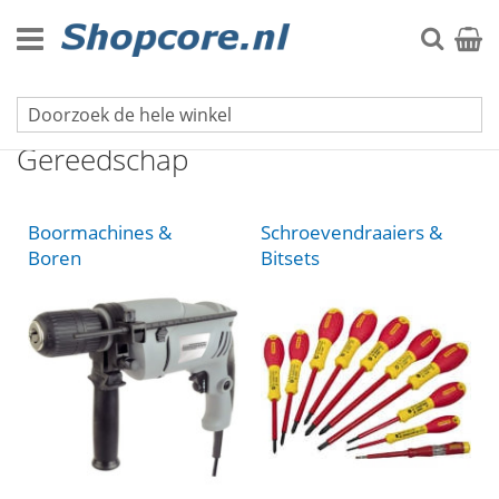
Ga
naar
Zoek
Winke
de
inhoud
Home
Gereedschap
Boormachines &
Schroevendraaiers &
Boren
Bitsets