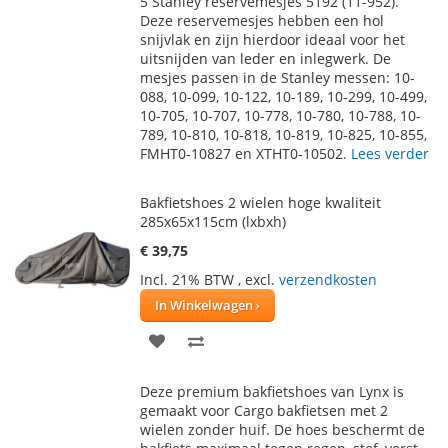
5 Stanley reservemesjes 5192 (11-952).
AAN
TE
Deze reservemesjes hebben een hol
snijvlak en zijn hierdoor ideaal voor het
VERLANGLIJST
VERGELIJKEN
uitsnijden van leder en inlegwerk. De
mesjes passen in de Stanley messen: 10-
088, 10-099, 10-122, 10-189, 10-299, 10-499,
10-705, 10-707, 10-778, 10-780, 10-788, 10-
789, 10-810, 10-818, 10-819, 10-825, 10-855,
FMHT0-10827 en XTHT0-10502.
Lees verder
Bakfietshoes 2 wielen hoge kwaliteit
285x65x115cm (lxbxh)
€ 39,75
Incl. 21% BTW
,
excl.
verzendkosten
In Winkelwagen
VOEG
TOEVOEGEN
TOE
OM
Deze premium bakfietshoes van Lynx is
AAN
TE
gemaakt voor Cargo bakfietsen met 2
wielen zonder huif. De hoes beschermt de
VERLANGLIJST
VERGELIJKEN