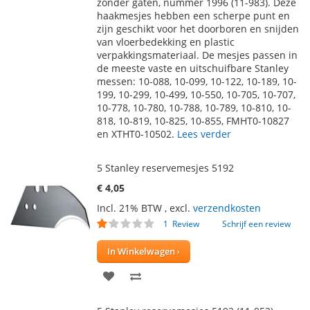
AAN
TE
zonder gaten, nummer 1996 (11-983). Deze
haakmesjes hebben een scherpe punt en
VERLANGLIJST
VERGELIJKEN
zijn geschikt voor het doorboren en snijden
van vloerbedekking en plastic
verpakkingsmateriaal. De mesjes passen in
de meeste vaste en uitschuifbare Stanley
messen: 10-088, 10-099, 10-122, 10-189, 10-
199, 10-299, 10-499, 10-550, 10-705, 10-707,
10-778, 10-780, 10-788, 10-789, 10-810, 10-
818, 10-819, 10-825, 10-855, FMHT0-10827
en XTHT0-10502.
Lees verder
5 Stanley reservemesjes 5192
€ 4,05
Incl. 21% BTW
,
excl.
verzendkosten
Waardering:
1
Review
Schrijf een review
20
100
% of
In Winkelwagen
VOEG
TOEVOEGEN
TOE
OM