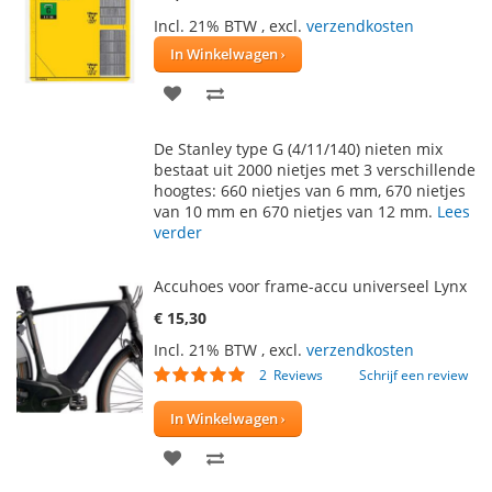
Incl. 21% BTW
,
excl.
verzendkosten
In Winkelwagen
VOEG
TOEVOEGEN
TOE
OM
De Stanley type G (4/11/140) nieten mix
AAN
TE
bestaat uit 2000 nietjes met 3 verschillende
hoogtes: 660 nietjes van 6 mm, 670 nietjes
VERLANGLIJST
VERGELIJKEN
van 10 mm en 670 nietjes van 12 mm.
Lees
verder
Accuhoes voor frame-accu universeel Lynx
€ 15,30
Incl. 21% BTW
,
excl.
verzendkosten
Waardering:
2
Reviews
Schrijf een review
100
100
% of
In Winkelwagen
VOEG
TOEVOEGEN