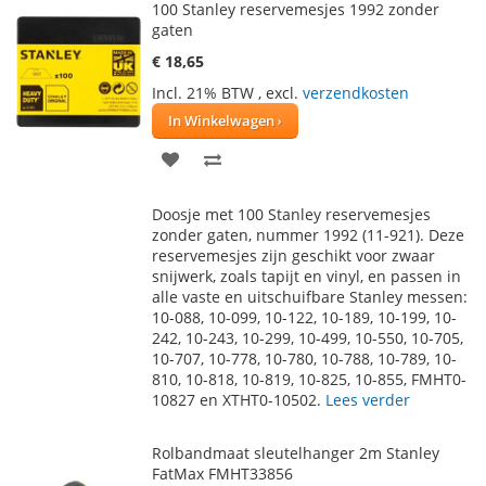
100 Stanley reservemesjes 1992 zonder
gaten
€ 18,65
Incl. 21% BTW
,
excl.
verzendkosten
In Winkelwagen
VOEG
TOEVOEGEN
TOE
OM
Doosje met 100 Stanley reservemesjes
AAN
TE
zonder gaten, nummer 1992 (11-921). Deze
reservemesjes zijn geschikt voor zwaar
VERLANGLIJST
VERGELIJKEN
snijwerk, zoals tapijt en vinyl, en passen in
alle vaste en uitschuifbare Stanley messen:
10-088, 10-099, 10-122, 10-189, 10-199, 10-
242, 10-243, 10-299, 10-499, 10-550, 10-705,
10-707, 10-778, 10-780, 10-788, 10-789, 10-
810, 10-818, 10-819, 10-825, 10-855, FMHT0-
10827 en XTHT0-10502.
Lees verder
Rolbandmaat sleutelhanger 2m Stanley
FatMax FMHT33856