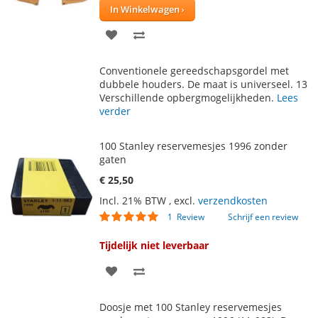
In Winkelwagen
VOEG
TOEVOEGEN
TOE
OM
Conventionele gereedschapsgordel met
AAN
TE
dubbele houders. De maat is universeel. 13
Verschillende opbergmogelijkheden.
Lees
VERLANGLIJST
VERGELIJKEN
verder
100 Stanley reservemesjes 1996 zonder
gaten
€ 25,50
Incl. 21% BTW
,
excl.
verzendkosten
Waardering:
1
Review
Schrijf een review
100
100
% of
Tijdelijk niet leverbaar
VOEG
TOEVOEGEN
TOE
OM
Doosje met 100 Stanley reservemesjes