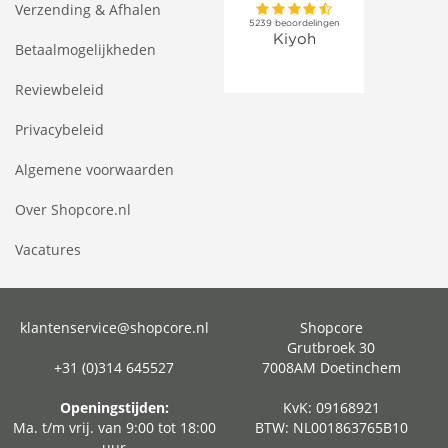
Verzending & Afhalen
Betaalmogelijkheden
Reviewbeleid
Privacybeleid
Algemene voorwaarden
Over Shopcore.nl
Vacatures
klantenservice@shopcore.nl
Shopcore
Grutbroek 30
+31 (0)314 645527
7008AM Doetinchem
Openingstijden:
KvK: 09168921
Ma. t/m vrij. van 9:00 tot 18:00
BTW: NL001863765B10
uur