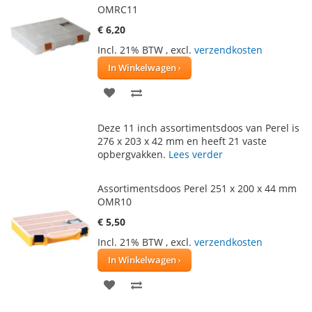
OMRC11
€ 6,20
Incl. 21% BTW
,
excl.
verzendkosten
In Winkelwagen
VOEG
TOEVOEGEN
TOE
OM
Deze 11 inch assortimentsdoos van Perel is
AAN
TE
276 x 203 x 42 mm en heeft 21 vaste
opbergvakken.
Lees verder
VERLANGLIJST
VERGELIJKEN
Assortimentsdoos Perel 251 x 200 x 44 mm
OMR10
€ 5,50
Incl. 21% BTW
,
excl.
verzendkosten
In Winkelwagen
VOEG
TOEVOEGEN
TOE
OM