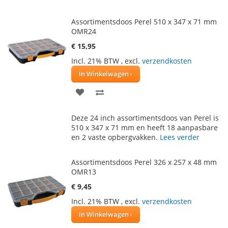
Assortimentsdoos Perel 510 x 347 x 71 mm
OMR24
€ 15,95
Incl. 21% BTW
,
excl.
verzendkosten
In Winkelwagen
VOEG
TOEVOEGEN
TOE
OM
Deze 24 inch assortimentsdoos van Perel is
AAN
TE
510 x 347 x 71 mm en heeft 18 aanpasbare
en 2 vaste opbergvakken.
Lees verder
VERLANGLIJST
VERGELIJKEN
Assortimentsdoos Perel 326 x 257 x 48 mm
OMR13
€ 9,45
Incl. 21% BTW
,
excl.
verzendkosten
In Winkelwagen