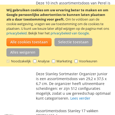
Deze 10 inch assortimentsdoos van Perel is
AAN
TE
251 x 200 x 44 mm en heeft 10 vaste
Wij gebruiken cookies om uw ervaring beter te maken en om
opbergvakken.
Lees verder
Google persoonlijke advertenties te kunnen laten plaatsen
VERLANGLIJST
VERGELIJKEN
als u daar toestemming voor geeft.
Om te voldoen aan de
cookie wetgeving, vragen we uw toestemming om de cookies te
Assortimentsdoos Stanley Sortmaster
plaatsen.
U kunt uw keuze later altijd wijzigen op de pagina met ons
Organizer Jr. 1-97-483
privacybeleid
. Bekijk hier het
privacybeleid van Google
.
€ 11,20
Alle cookies toestaan
Selectie toestaan
Incl. 21% BTW
,
excl.
verzendkosten
In Winkelwagen
Alles weigeren
VOEG
TOEVOEGEN
Noodzakelijk
Analyse
Marketing
Voorkeuren
TOE
OM
Deze Stanley Sortmaster Organizer Junior
AAN
TE
is een assortimentsdoos van 29,2 x 37,5 x
6,7 cm. De organizer heeft uitneembare
VERLANGLIJST
VERGELIJKEN
scheidingen: er zijn 512 configuraties
mogelijk, zodat u uw gereedschap optimaal
kunt categoriseren.
Lees verder
Assortimentsdoos Stanley 17 vakken