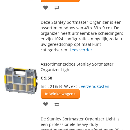
VOEG
TOEVOEGEN
TOE
OM
Deze Stanley Sortmaster Organizer is een
AAN
TE
assortimentsdoos van 43 x 33 x 9 cm. De
organizer heeft uitneembare scheidingen:
VERLANGLIJST
VERGELIJKEN
er zijn 1024 configuraties mogelijk, zodat u
uw gereedschap optimaal kunt
categoriseren.
Lees verder
Assortimentsdoos Stanley Sortmaster
Organizer Light
€ 9,50
Incl. 21% BTW
,
excl.
verzendkosten
In Winkelwagen
VOEG
TOEVOEGEN
TOE
OM
De Stanley Sortmaster Organizer Light is
AAN
TE
een professionele heavy-duty
assortimentsdoos met de afmetingen 29 x