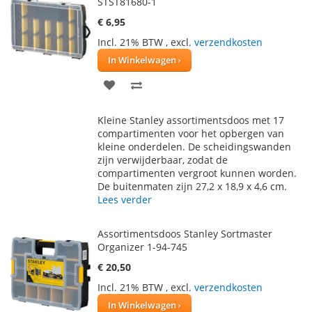
STST81680-1
€ 6,95
Incl. 21% BTW
,
excl.
verzendkosten
In Winkelwagen
VOEG
TOEVOEGEN
TOE
OM
Kleine Stanley assortimentsdoos met 17
AAN
TE
compartimenten voor het opbergen van
kleine onderdelen. De scheidingswanden
VERLANGLIJST
VERGELIJKEN
zijn verwijderbaar, zodat de
compartimenten vergroot kunnen worden.
De buitenmaten zijn 27,2 x 18,9 x 4,6 cm.
Lees verder
Assortimentsdoos Stanley Sortmaster
Organizer 1-94-745
€ 20,50
Incl. 21% BTW
,
excl.
verzendkosten
In Winkelwagen