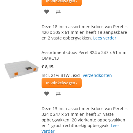
In Winkelwagen
VOEG
TOEVOEGEN
TOE
OM
Deze 18 inch assortimentsdoos van Perel is
AAN
TE
420 x 305 x 61 mm en heeft 18 aanpasbare
en 2 vaste opbergvakken.
Lees verder
VERLANGLIJST
VERGELIJKEN
Assortimentsdoos Perel 324 x 247 x 51 mm
OMRC13
€ 8,15
Incl. 21% BTW
,
excl.
verzendkosten
In Winkelwagen
VOEG
TOEVOEGEN
TOE
OM
Deze 13 inch assortimentsdoos van Perel is
AAN
TE
324 x 247 x 51 mm en heeft 21 vaste
opbergvakken: 20 vierkante opbergvakken
VERLANGLIJST
VERGELIJKEN
en 1 groot rechthoekig opbergvak.
Lees
verder