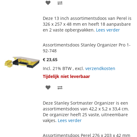
VOEG
TOEVOEGEN
TOE
OM
Deze 13 inch assortimentsdoos van Perel is
AAN
TE
326 x 257 x 48 mm en heeft 18 aanpasbare
en 2 vaste opbergvakken.
Lees verder
VERLANGLIJST
VERGELIJKEN
Assortimentsdoos Stanley Organizer Pro 1-
92-748
€ 23,65
Incl. 21% BTW
,
excl.
verzendkosten
Tijdelijk niet leverbaar
VOEG
TOEVOEGEN
TOE
OM
Deze Stanley Sortmaster Organizer is een
AAN
TE
assortimentsdoos van 42,2 x 5,2 x 33,4 cm.
De organizer heeft 25 vaste, uitneembare
VERLANGLIJST
VERGELIJKEN
vakjes.
Lees verder
Assortimentsdoos Perel 276 x 203 x 42 mm