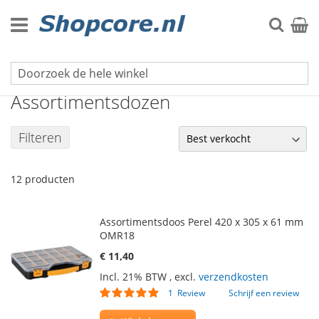
Ga
naar
Zoek
Winke
de
inhoud
Tassen & koffers
Assortimentsdozen
Filteren
12
producten
Assortimentsdoos Perel 420 x 305 x 61 mm
OMR18
€ 11,40
Incl. 21% BTW
,
excl.
verzendkosten
Waardering:
1
Review
Schrijf een review
100
100
% of