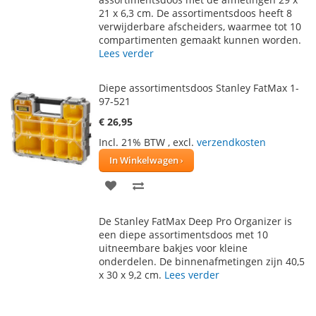
VERLANGLIJST
VERGELIJKEN
21 x 6,3 cm. De assortimentsdoos heeft 8
verwijderbare afscheiders, waarmee tot 10
compartimenten gemaakt kunnen worden.
Lees verder
Diepe assortimentsdoos Stanley FatMax 1-
97-521
€ 26,95
Incl. 21% BTW
,
excl.
verzendkosten
In Winkelwagen
VOEG
TOEVOEGEN
TOE
OM
De Stanley FatMax Deep Pro Organizer is
AAN
TE
een diepe assortimentsdoos met 10
uitneembare bakjes voor kleine
VERLANGLIJST
VERGELIJKEN
onderdelen. De binnenafmetingen zijn 40,5
x 30 x 9,2 cm.
Lees verder