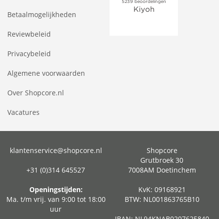
Betaalmogelijkheden
Reviewbeleid
Privacybeleid
Algemene voorwaarden
Over Shopcore.nl
Vacatures
klantenservice@shopcore.nl
Shopcore
Grutbroek 30
+31 (0)314 645527
7008AM Doetinchem
Openingstijden:
KvK: 09168921
Ma. t/m vrij. van 9:00 tot 18:00
BTW: NL001863765B10
uur
IBAN: NL94KNAB0207625840