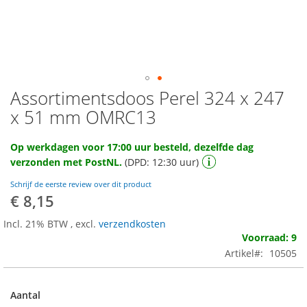
Assortimentsdoos Perel 324 x 247
Ga
naar
x 51 mm OMRC13
het
begin
Op werkdagen voor 17:00 uur besteld, dezelfde dag
van
verzonden met PostNL.
(DPD: 12:30 uur)
de
afbeeldingen-
Schrijf de eerste review over dit product
gallerij
€ 8,15
Incl. 21% BTW
,
excl.
verzendkosten
Voorraad: 9
Artikel
10505
Aantal