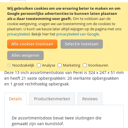
Wij gebruiken cookies om uw ervaring beter te maken en om
Google persoonlijke advertenties te kunnen laten plaatsen
als u daar toestemming voor geeft.
Om te voldoen aan de
In Winkelwagen
cookie wetgeving, vragen we uw toestemming om de cookies te
plaatsen.
U kunt uw keuze later altijd wijzigen op de pagina met ons
privacybeleid
. Bekijk hier het
privacybeleid van Google
.
Alle cookies toestaan
Selectie toestaan
VOEG TOE AAN VERLANGLIJST
Alles weigeren
TOEVOEGEN OM TE VERGELIJKEN
Noodzakelijk
Analyse
Marketing
Voorkeuren
Deze 13 inch assortimentsdoos van Perel is 324 x 247 x 51 mm
en heeft 21 vaste opbergvakken: 20 vierkante opbergvakken
en 1 groot rechthoekig opbergvak.
Details
Productkenmerken
Reviews
De assortimentsdoos bevat twee sluitingen die
gemaakt zijn van kunststof.