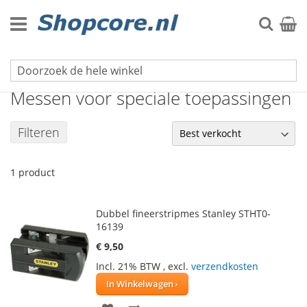
Ga
naar
Zoek
Winke
de
inhoud
Messen
Messen voor speciale toepassingen
Filteren
1
product
Dubbel fineerstripmes Stanley STHT0-
16139
€ 9,50
Incl. 21% BTW
,
excl.
verzendkosten
In Winkelwagen
VOEG
TOEVOEGEN