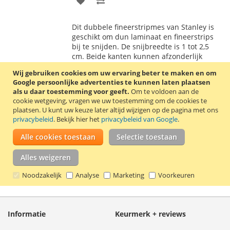
TOE
OM
Dit dubbele fineerstripmes van Stanley is
AAN
TE
geschikt om dun laminaat en fineerstrips
bij te snijden. De snijbreedte is 1 tot 2,5
VERLANGLIJST
VERGELIJKEN
cm. Beide kanten kunnen afzonderlijk
ingesteld worden voor een rechte of
Wij gebruiken cookies om uw ervaring beter te maken en om
schuine snede.
Lees verder
Google persoonlijke advertenties te kunnen laten plaatsen
als u daar toestemming voor geeft.
Om te voldoen aan de
cookie wetgeving, vragen we uw toestemming om de cookies te
plaatsen.
U kunt uw keuze later altijd wijzigen op de pagina met ons
privacybeleid
. Bekijk hier het
privacybeleid van Google
.
Mijn verlanglijst
Alle cookies toestaan
Selectie toestaan
U hebt niets op uw verlanglijst staan.
Alles weigeren
Noodzakelijk
Analyse
Marketing
Voorkeuren
Informatie
Keurmerk + reviews