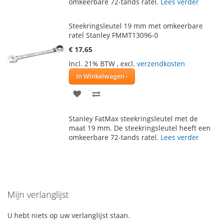
omkeerbare 72-tands ratel.
Lees verder
VERLANGLIJST
VERGELIJKEN
Steekringsleutel 19 mm met omkeerbare
ratel Stanley FMMT13096-0
€ 17,65
Incl. 21% BTW
,
excl.
verzendkosten
In Winkelwagen
VOEG
TOEVOEGEN
TOE
OM
Stanley FatMax steekringsleutel met de
AAN
TE
maat 19 mm. De steekringsleutel heeft een
omkeerbare 72-tands ratel.
Lees verder
VERLANGLIJST
VERGELIJKEN
Mijn verlanglijst
U hebt niets op uw verlanglijst staan.