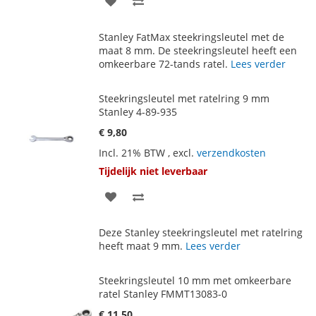
TOE
OM
Stanley FatMax steekringsleutel met de
AAN
TE
maat 8 mm. De steekringsleutel heeft een
omkeerbare 72-tands ratel.
Lees verder
VERLANGLIJST
VERGELIJKEN
Steekringsleutel met ratelring 9 mm
Stanley 4-89-935
€ 9,80
Incl. 21% BTW
,
excl.
verzendkosten
Tijdelijk niet leverbaar
VOEG
TOEVOEGEN
TOE
OM
Deze Stanley steekringsleutel met ratelring
AAN
TE
heeft maat 9 mm.
Lees verder
VERLANGLIJST
VERGELIJKEN
Steekringsleutel 10 mm met omkeerbare
ratel Stanley FMMT13083-0
€ 11,50