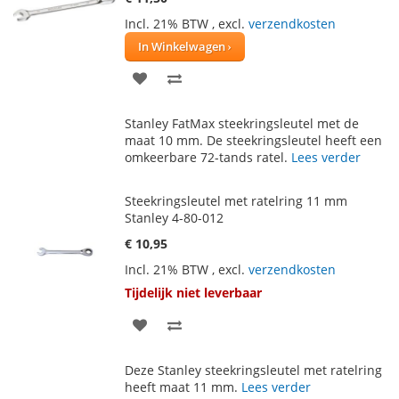
Incl. 21% BTW
,
excl.
verzendkosten
In Winkelwagen
VOEG
TOEVOEGEN
TOE
OM
Stanley FatMax steekringsleutel met de
AAN
TE
maat 10 mm. De steekringsleutel heeft een
omkeerbare 72-tands ratel.
Lees verder
VERLANGLIJST
VERGELIJKEN
Steekringsleutel met ratelring 11 mm
Stanley 4-80-012
€ 10,95
Incl. 21% BTW
,
excl.
verzendkosten
Tijdelijk niet leverbaar
VOEG
TOEVOEGEN
TOE
OM
Deze Stanley steekringsleutel met ratelring
AAN
TE
heeft maat 11 mm.
Lees verder