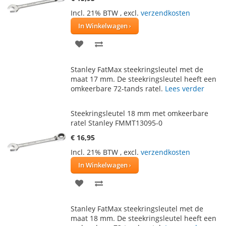
Incl. 21% BTW
,
excl.
verzendkosten
In Winkelwagen
VOEG
TOEVOEGEN
TOE
OM
Stanley FatMax steekringsleutel met de
AAN
TE
maat 17 mm. De steekringsleutel heeft een
omkeerbare 72-tands ratel.
Lees verder
VERLANGLIJST
VERGELIJKEN
Steekringsleutel 18 mm met omkeerbare
ratel Stanley FMMT13095-0
€ 16,95
Incl. 21% BTW
,
excl.
verzendkosten
In Winkelwagen
VOEG
TOEVOEGEN
TOE
OM
Stanley FatMax steekringsleutel met de
AAN
TE
maat 18 mm. De steekringsleutel heeft een