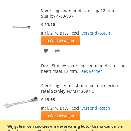
VERLANGLIJST
VERGELIJKEN
Steekringsleutel met ratelring 12 mm
Stanley 4-89-937
€ 11,40
Incl. 21% BTW
,
excl.
verzendkosten
In Winkelwagen
VOEG
TOEVOEGEN
TOE
OM
Deze Stanley steekringsleutel met ratelring
AAN
TE
heeft maat 12 mm.
Lees verder
VERLANGLIJST
VERGELIJKEN
Steekringsleutel 14 mm met omkeerbare
ratel Stanley FMMT13087-0
€ 13,95
Incl. 21% BTW
,
excl.
verzendkosten
In Winkelwagen
VOEG
TOEVOEGEN
Wij gebruiken cookies om uw ervaring beter te maken en om