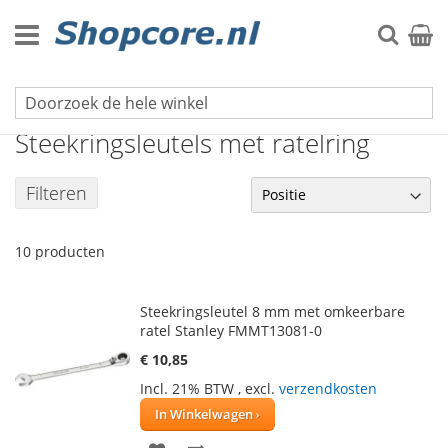
Ga
naar
Zoek
Winke
de
inhoud
Sleutelgereedschap
Steekringsleutels met ratelring
Filteren
10
producten
Steekringsleutel 8 mm met omkeerbare
ratel Stanley FMMT13081-0
€ 10,85
Incl. 21% BTW
,
excl.
verzendkosten
In Winkelwagen
VOEG
TOEVOEGEN