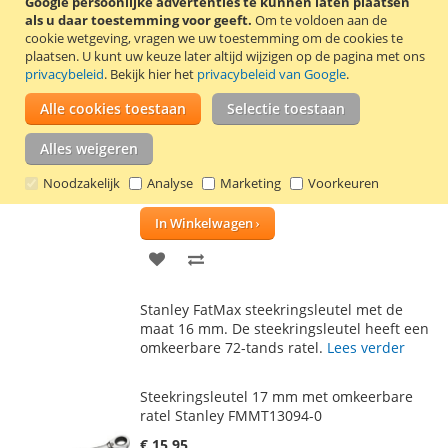
Google persoonlijke advertenties te kunnen laten plaatsen
TOE
OM
als u daar toestemming voor geeft.
Om te voldoen aan de
Stanley FatMax steekringsleutel met de
cookie wetgeving, vragen we uw toestemming om de cookies te
AAN
TE
maat 14 mm. De steekringsleutel heeft een
plaatsen.
U kunt uw keuze later altijd wijzigen op de pagina met ons
omkeerbare 72-tands ratel.
Lees verder
privacybeleid
. Bekijk hier het
privacybeleid van Google
.
VERLANGLIJST
VERGELIJKEN
Alle cookies toestaan
Selectie toestaan
Steekringsleutel 16 mm met omkeerbare
ratel Stanley FMMT13089-0
Alles weigeren
€ 15,50
Noodzakelijk
Analyse
Marketing
Voorkeuren
Incl. 21% BTW
,
excl.
verzendkosten
In Winkelwagen
VOEG
TOEVOEGEN
TOE
OM
Stanley FatMax steekringsleutel met de
AAN
TE
maat 16 mm. De steekringsleutel heeft een
omkeerbare 72-tands ratel.
Lees verder
VERLANGLIJST
VERGELIJKEN
Steekringsleutel 17 mm met omkeerbare
ratel Stanley FMMT13094-0
€ 15,95