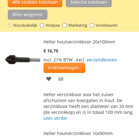
Alle cookies toestaan
Selectie toestaan
Heller opsteekverzinker voor CV en HSS
AAN
TE
houtspiraalboren met een diameter van 5
Alles weigeren
mm. Met deze praktische opsteekverzinker
VERLANGLIJST
VERGELIJKEN
kunt u boren en verzinken in één
Noodzakelijk
Analyse
Marketing
Voorkeuren
handeling.
Lees verder
Heller houtverzinkboor 20x100mm
€ 16,75
Incl. 21% BTW
,
excl.
verzendkosten
In Winkelwagen
VOEG
TOEVOEGEN
TOE
OM
Heller verzinkboor voor het zuiver
AAN
TE
afschuinen van boorgaten in hout. De
verzinkboor heeft een diameter van 20 mm
VERLANGLIJST
VERGELIJKEN
(de verzinkkop) en is in totaal 100 mm lang.
Lees verder
Heller houtverzinkboor 16x90mm