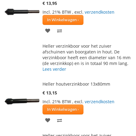
€ 13,95
Incl. 21% BTW
,
excl.
verzendkosten
In Winkelwagen
VOEG
TOEVOEGEN
TOE
OM
Heller verzinkboor voor het zuiver
AAN
TE
afschuinen van boorgaten in hout. De
verzinkboor heeft een diameter van 16 mm
VERLANGLIJST
VERGELIJKEN
(de verzinkkop) en is in totaal 90 mm lang.
Lees verder
Heller houtverzinkboor 13x80mm
€ 13,15
Incl. 21% BTW
,
excl.
verzendkosten
In Winkelwagen
VOEG
TOEVOEGEN
TOE
OM
Heller verzinkboor voor het zuiver