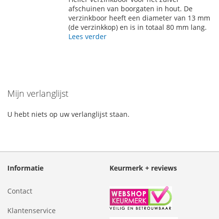
AAN
TE
afschuinen van boorgaten in hout. De
verzinkboor heeft een diameter van 13 mm
VERLANGLIJST
VERGELIJKEN
(de verzinkkop) en is in totaal 80 mm lang.
Lees verder
Mijn verlanglijst
U hebt niets op uw verlanglijst staan.
Informatie
Keurmerk + reviews
Contact
Klantenservice