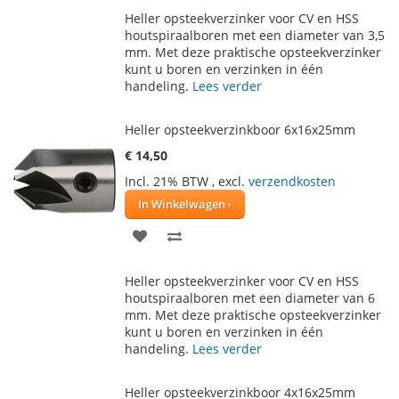
TOE
OM
Heller opsteekverzinker voor CV en HSS
AAN
TE
houtspiraalboren met een diameter van 3,5
mm. Met deze praktische opsteekverzinker
VERLANGLIJST
VERGELIJKEN
kunt u boren en verzinken in één
handeling.
Lees verder
Heller opsteekverzinkboor 6x16x25mm
€ 14,50
Incl. 21% BTW
,
excl.
verzendkosten
In Winkelwagen
VOEG
TOEVOEGEN
TOE
OM
Heller opsteekverzinker voor CV en HSS
AAN
TE
houtspiraalboren met een diameter van 6
mm. Met deze praktische opsteekverzinker
VERLANGLIJST
VERGELIJKEN
kunt u boren en verzinken in één
handeling.
Lees verder
Heller opsteekverzinkboor 4x16x25mm