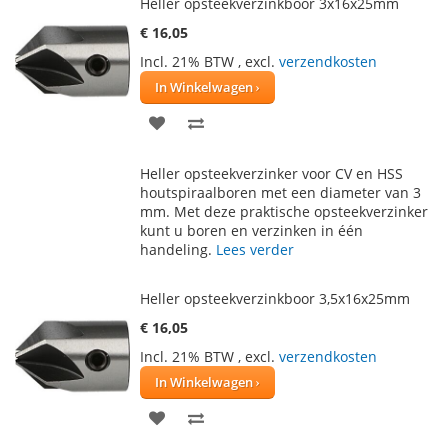
Heller opsteekverzinkboor 3x16x25mm
€ 16,05
Incl. 21% BTW
,
excl.
verzendkosten
In Winkelwagen
VOEG
TOEVOEGEN
TOE
OM
Heller opsteekverzinker voor CV en HSS
AAN
TE
houtspiraalboren met een diameter van 3
mm. Met deze praktische opsteekverzinker
VERLANGLIJST
VERGELIJKEN
kunt u boren en verzinken in één
handeling.
Lees verder
Heller opsteekverzinkboor 3,5x16x25mm
€ 16,05
Incl. 21% BTW
,
excl.
verzendkosten
In Winkelwagen
VOEG
TOEVOEGEN