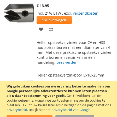
€ 13,95
Incl. 21% BTW
,
excl.
verzendkosten
In Winkelwagen
VOEG
TOEVOEGEN
TOE
OM
Heller opsteekverzinker voor CV en HSS
AAN
TE
houtspiraalboren met een diameter van 4
mm. Met deze praktische opsteekverzinker
VERLANGLIJST
VERGELIJKEN
kunt u boren en verzinken in één
handeling.
Lees verder
Heller opsteekverzinkboor 5x16x25mm
€ 14,50
Wij gebruiken cookies om uw ervaring beter te maken en om
Incl. 21% BTW
,
excl.
verzendkosten
Google persoonlijke advertenties te kunnen laten plaatsen
als u daar toestemming voor geeft.
Om te voldoen aan de
In Winkelwagen
cookie wetgeving, vragen we uw toestemming om de cookies te
plaatsen.
U kunt uw keuze later altijd wijzigen op de pagina met ons
VOEG
TOEVOEGEN
privacybeleid
. Bekijk hier het
privacybeleid van Google
.
TOE
OM