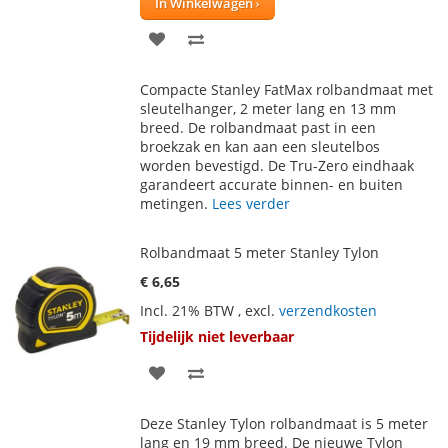
In Winkelwagen
VOEG
TOEVOEGEN
TOE
OM
Compacte Stanley FatMax rolbandmaat met
AAN
TE
sleutelhanger, 2 meter lang en 13 mm
breed. De rolbandmaat past in een
VERLANGLIJST
VERGELIJKEN
broekzak en kan aan een sleutelbos
worden bevestigd. De Tru-Zero eindhaak
garandeert accurate binnen- en buiten
metingen.
Lees verder
Rolbandmaat 5 meter Stanley Tylon
€ 6,65
Incl. 21% BTW
,
excl.
verzendkosten
Tijdelijk niet leverbaar
VOEG
TOEVOEGEN
TOE
OM
Deze Stanley Tylon rolbandmaat is 5 meter
AAN
TE
lang en 19 mm breed. De nieuwe Tylon