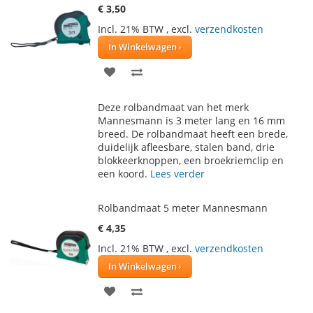
€ 3,50
Incl. 21% BTW
,
excl.
verzendkosten
In Winkelwagen
VOEG
TOEVOEGEN
TOE
OM
Deze rolbandmaat van het merk
AAN
TE
Mannesmann is 3 meter lang en 16 mm
breed. De rolbandmaat heeft een brede,
VERLANGLIJST
VERGELIJKEN
duidelijk afleesbare, stalen band, drie
blokkeerknoppen, een broekriemclip en
een koord.
Lees verder
Rolbandmaat 5 meter Mannesmann
€ 4,35
Incl. 21% BTW
,
excl.
verzendkosten
In Winkelwagen
VOEG
TOEVOEGEN