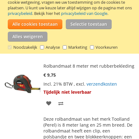
cookie wetgeving, vragen we uw toestemming om de cookies te
VOEG
TOEVOEGEN
plaatsen.
U kunt uw keuze later altijd wijzigen op de pagina met ons
privacybeleid
. Bekijk hier het
privacybeleid van Google
.
TOE
OM
Deze Stanley PowerLock ABS rolbandmaat
Alle cookies toestaan
Selectie toestaan
AAN
TE
is 5 meter lang en 19 mm breed. De band
is voorzien van een Mylar deklaag.
Alles weigeren
VERLANGLIJST
VERGELIJKEN
Hierdoor is de band 10x meer beschermd
tegen slijtage dan traditionele
Noodzakelijk
Analyse
Marketing
Voorkeuren
meetbanden.
Lees verder
Rolbandmaat 8 meter met rubberbekleding
€ 9,75
Incl. 21% BTW
,
excl.
verzendkosten
Tijdelijk niet leverbaar
VOEG
TOEVOEGEN
TOE
OM
Deze rolbandmaat van het merk Toolland
AAN
TE
(Perel) is 8 meter lang en 25 mm breed. De
rolbandmaat heeft een clip, een
VERLANGLIJST
VERGELIJKEN
polsbandje en twee blokkeerknoppen: een