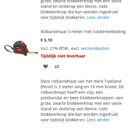
grote, zwarte blokkeerknop met een vaste
stand en onderop een kleine, rode
blokkeerknop die kan worden ingedrukt
voor tijdelijk blokkeren.
Lees verder
Rolbandmaat 3 meter met rubberbekleding
€ 5,10
Incl. 21% BTW
,
excl.
verzendkosten
Tijdelijk niet leverbaar
VOEG
TOEVOEGEN
TOE
OM
Deze rolbandmaat van het merk Toolland
AAN
TE
(Perel) is 3 meter lang en 16 mm breed. De
rolbandmaat heeft een clip, een
VERLANGLIJST
VERGELIJKEN
polsbandje en twee blokkeerknoppen: een
grote, zwarte blokkeerknop met een vaste
stand en onderop een kleine, rode
blokkeerknop die kan worden ingedrukt
voor tijdelijk blokkeren.
Lees verder