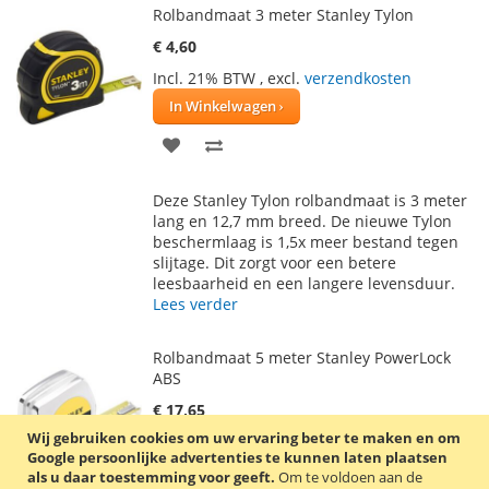
Rolbandmaat 3 meter Stanley Tylon
€ 4,60
Incl. 21% BTW
,
excl.
verzendkosten
In Winkelwagen
VOEG
TOEVOEGEN
TOE
OM
Deze Stanley Tylon rolbandmaat is 3 meter
AAN
TE
lang en 12,7 mm breed. De nieuwe Tylon
beschermlaag is 1,5x meer bestand tegen
VERLANGLIJST
VERGELIJKEN
slijtage. Dit zorgt voor een betere
leesbaarheid en een langere levensduur.
Lees verder
Rolbandmaat 5 meter Stanley PowerLock
ABS
€ 17,65
Wij gebruiken cookies om uw ervaring beter te maken en om
Incl. 21% BTW
,
excl.
verzendkosten
Google persoonlijke advertenties te kunnen laten plaatsen
In Winkelwagen
als u daar toestemming voor geeft.
Om te voldoen aan de