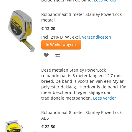
Rolbandmaat 3 meter Stanley PowerLock
metaal
€ 12,20
Incl. 21% BTW
,
excl.
verzendkosten
In Winkelwagen
VOEG
TOEVOEGEN
TOE
OM
Deze metalen Stanley PowerLock
AAN
TE
rolbandmaat is 3 meter lang en 12,7 mm
breed. De band is voorzien van een Mylar
VERLANGLIJST
VERGELIJKEN
polyester deklaag. Hierdoor is de band 10x
meer beschermd tegen slijtage dan
traditionele meetbanden.
Lees verder
Rolbandmaat 8 meter Stanley PowerLock
ABS
€ 22,50