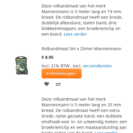
TOE
OM
Deze rolbandmaat van het merk
AAN
TE
Mannesmann is 5 meter lang en 19 mm
breed. De rolbandmaat heeft een brede,
VERLANGLIJST
VERGELIJKEN
duidelijk afleesbare, stalen band, drie
blokkeerknoppen, een broekriemclip en
een koord.
Lees verder
Rolbandmaat 5m x 25mm Mannesmann
€ 8,95
Incl. 21% BTW
,
excl.
verzendkosten
In Winkelwagen
VOEG
TOEVOEGEN
TOE
OM
Deze rolbandmaat van het merk
AAN
TE
Mannesmann is 5 meter lang en 25 mm
breed. De rolbandmaat heeft een extra
VERLANGLIJST
VERGELIJKEN
brede, nylon gecoate band, een dubbele
eindhaak voor in- en uitwendig meten, een
broekriemclip en een maataanduiding aan
beide zijden van de band.
Lees verder