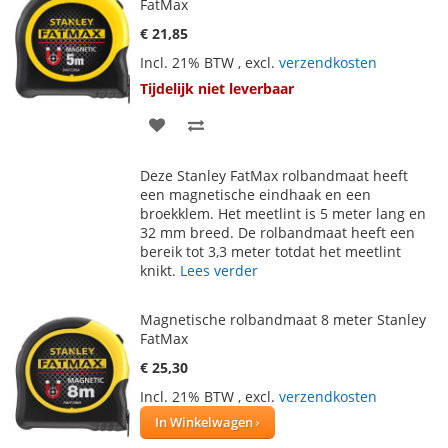
FatMax
€ 21,85
Incl. 21% BTW
,
excl.
verzendkosten
Tijdelijk niet leverbaar
VOEG
TOEVOEGEN
TOE
OM
Deze Stanley FatMax rolbandmaat heeft
AAN
TE
een magnetische eindhaak en een
broekklem. Het meetlint is 5 meter lang en
VERLANGLIJST
VERGELIJKEN
32 mm breed. De rolbandmaat heeft een
bereik tot 3,3 meter totdat het meetlint
knikt.
Lees verder
Magnetische rolbandmaat 8 meter Stanley
FatMax
€ 25,30
Incl. 21% BTW
,
excl.
verzendkosten
In Winkelwagen