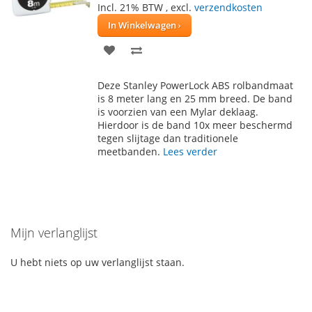
Incl. 21% BTW
,
excl.
verzendkosten
In Winkelwagen
VOEG
TOEVOEGEN
TOE
OM
Deze Stanley PowerLock ABS rolbandmaat
AAN
TE
is 8 meter lang en 25 mm breed. De band
is voorzien van een Mylar deklaag.
VERLANGLIJST
VERGELIJKEN
Hierdoor is de band 10x meer beschermd
tegen slijtage dan traditionele
meetbanden.
Lees verder
Mijn verlanglijst
U hebt niets op uw verlanglijst staan.