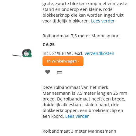
grote, zwarte blokkeerknop met een vaste
stand en onderop een kleine, rode
blokkeerknop die kan worden ingedrukt
voor tijdelijk blokkeren.
Lees verder
Rolbandmaat 7,5 meter Mannesmann
€ 6,25
Incl. 21% BTW
,
excl.
verzendkosten
In Winkelwagen
VOEG
TOEVOEGEN
TOE
OM
Deze rolbandmaat van het merk
AAN
TE
Mannesmann is 7,5 meter lang en 25 mm
breed. De rolbandmaat heeft een brede,
VERLANGLIJST
VERGELIJKEN
duidelijk afleesbare, stalen band, drie
blokkeerknoppen, een broekriemclip en
een koord.
Lees verder
Rolbandmaat 3 meter Mannesmann