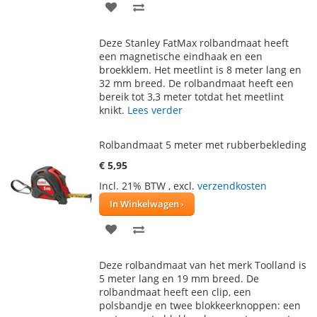
VOEG
TOEVOEGEN
TOE
OM
Deze Stanley FatMax rolbandmaat heeft
AAN
TE
een magnetische eindhaak en een
broekklem. Het meetlint is 8 meter lang en
VERLANGLIJST
VERGELIJKEN
32 mm breed. De rolbandmaat heeft een
bereik tot 3,3 meter totdat het meetlint
knikt.
Lees verder
Rolbandmaat 5 meter met rubberbekleding
€ 5,95
Incl. 21% BTW
,
excl.
verzendkosten
In Winkelwagen
VOEG
TOEVOEGEN
TOE
OM
Deze rolbandmaat van het merk Toolland is
AAN
TE
5 meter lang en 19 mm breed. De
rolbandmaat heeft een clip, een
VERLANGLIJST
VERGELIJKEN
polsbandje en twee blokkeerknoppen: een