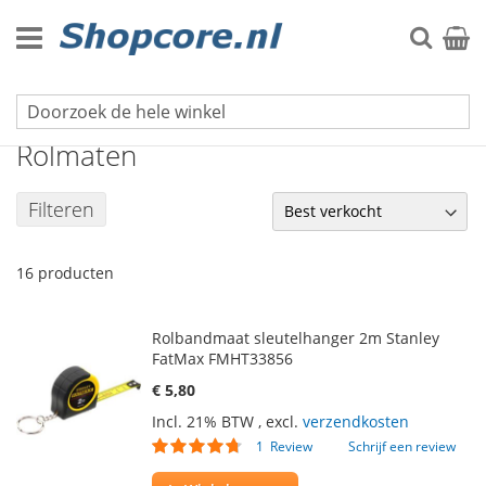
Ga
naar
Zoek
Winke
de
inhoud
Meetgereedschap
Rolmaten
Filteren
16
producten
Rolbandmaat sleutelhanger 2m Stanley
FatMax FMHT33856
€ 5,80
Incl. 21% BTW
,
excl.
verzendkosten
Waardering:
1
Review
Schrijf een review
90
100
% of