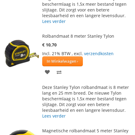
beschermlaag is 1,5x meer bestand tegen
VERLANGLIJST
VERGELIJKEN
slijtage. Dit zorgt voor een betere
leesbaarheid en een langere levensduur.
Lees verder
Rolbandmaat 8 meter Stanley Tylon
€ 10,70
Incl. 21% BTW
,
excl.
verzendkosten
In Winkelwagen
VOEG
TOEVOEGEN
TOE
OM
Deze Stanley Tylon rolbandmaat is 8 meter
AAN
TE
lang en 25 mm breed. De nieuwe Tylon
beschermlaag is 1,5x meer bestand tegen
VERLANGLIJST
VERGELIJKEN
slijtage. Dit zorgt voor een betere
leesbaarheid en een langere levensduur.
Lees verder
Magnetische rolbandmaat 5 meter Stanley