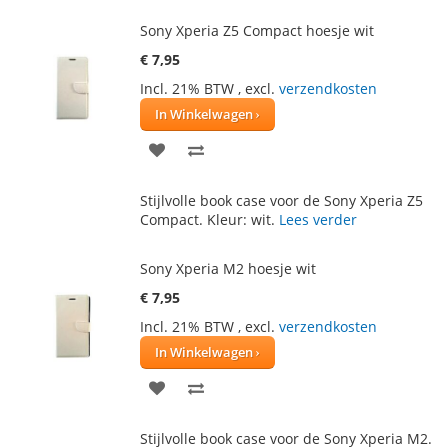
VERLANGLIJST
VERGELIJKEN
Sony Xperia Z5 Compact hoesje wit
€ 7,95
Incl. 21% BTW
,
excl.
verzendkosten
In Winkelwagen
VOEG
TOEVOEGEN
TOE
OM
Stijlvolle book case voor de Sony Xperia Z5
AAN
TE
Compact. Kleur: wit.
Lees verder
VERLANGLIJST
VERGELIJKEN
Sony Xperia M2 hoesje wit
€ 7,95
Incl. 21% BTW
,
excl.
verzendkosten
In Winkelwagen
VOEG
TOEVOEGEN
TOE
OM
Stijlvolle book case voor de Sony Xperia M2.