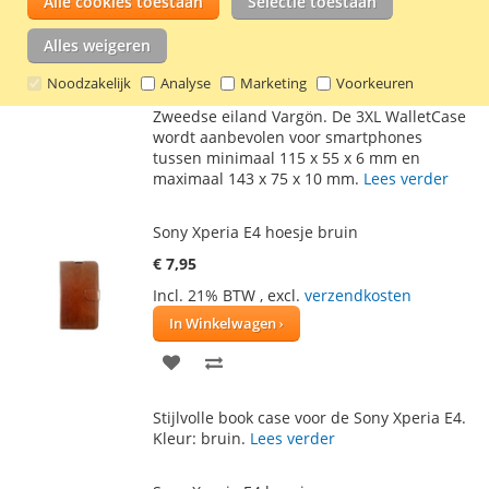
Alle cookies toestaan
Selectie toestaan
TOE
OM
Deze universele Vargön WalletCase is
Alles weigeren
AAN
TE
gemaakt van hoge kwaliteit kunstleer en is
ontworpen onder sterke invloeden van de
Noodzakelijk
Analyse
Marketing
Voorkeuren
VERLANGLIJST
VERGELIJKEN
vurenhouten bossen en kustlijnen van het
Zweedse eiland Vargön. De 3XL WalletCase
wordt aanbevolen voor smartphones
tussen minimaal 115 x 55 x 6 mm en
maximaal 143 x 75 x 10 mm.
Lees verder
Sony Xperia E4 hoesje bruin
€ 7,95
Incl. 21% BTW
,
excl.
verzendkosten
In Winkelwagen
VOEG
TOEVOEGEN
TOE
OM
Stijlvolle book case voor de Sony Xperia E4.
AAN
TE
Kleur: bruin.
Lees verder
VERLANGLIJST
VERGELIJKEN