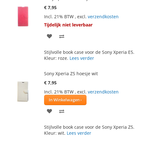
€ 7,95
Incl. 21% BTW
,
excl.
verzendkosten
Tijdelijk niet leverbaar
VOEG
TOEVOEGEN
TOE
OM
Stijlvolle book case voor de Sony Xperia E5.
AAN
TE
Kleur: roze.
Lees verder
VERLANGLIJST
VERGELIJKEN
Sony Xperia Z5 hoesje wit
€ 7,95
Incl. 21% BTW
,
excl.
verzendkosten
In Winkelwagen
VOEG
TOEVOEGEN
TOE
OM
Stijlvolle book case voor de Sony Xperia Z5.
AAN
TE
Kleur: wit.
Lees verder