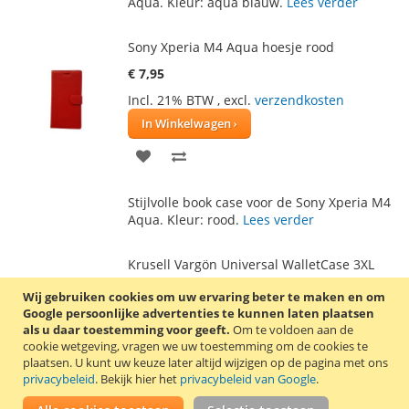
AAN
TE
Aqua. Kleur: aqua blauw.
Lees verder
VERLANGLIJST
VERGELIJKEN
Sony Xperia M4 Aqua hoesje rood
€ 7,95
Incl. 21% BTW
,
excl.
verzendkosten
In Winkelwagen
VOEG
TOEVOEGEN
TOE
OM
Stijlvolle book case voor de Sony Xperia M4
AAN
TE
Aqua. Kleur: rood.
Lees verder
VERLANGLIJST
VERGELIJKEN
Krusell Vargön Universal WalletCase 3XL
zwart
Wij gebruiken cookies om uw ervaring beter te maken en om
€ 18,60
Google persoonlijke advertenties te kunnen laten plaatsen
als u daar toestemming voor geeft.
Om te voldoen aan de
Incl. 21% BTW
,
excl.
verzendkosten
cookie wetgeving, vragen we uw toestemming om de cookies te
In Winkelwagen
plaatsen.
U kunt uw keuze later altijd wijzigen op de pagina met ons
privacybeleid
. Bekijk hier het
privacybeleid van Google
.
VOEG
TOEVOEGEN