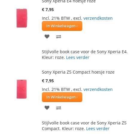
Sony Xperia E4 hoesje roze
€ 7,95
Incl. 21% BTW
,
excl.
verzendkosten
In Winkelwagen
VOEG
TOEVOEGEN
TOE
OM
Stijlvolle book case voor de Sony Xperia E4.
AAN
TE
Kleur: roze.
Lees verder
VERLANGLIJST
VERGELIJKEN
Sony Xperia Z5 Compact hoesje roze
€ 7,95
Incl. 21% BTW
,
excl.
verzendkosten
In Winkelwagen
VOEG
TOEVOEGEN
TOE
OM
Stijlvolle book case voor de Sony Xperia Z5
AAN
TE
Compact. Kleur: roze.
Lees verder