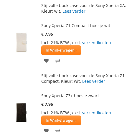
TOE
OM
Stijlvolle book case voor de Sony Xperia XA.
AAN
TE
Kleur: wit.
Lees verder
VERLANGLIJST
VERGELIJKEN
Sony Xperia Z1 Compact hoesje wit
€ 7,95
Incl. 21% BTW
,
excl.
verzendkosten
In Winkelwagen
VOEG
TOEVOEGEN
TOE
OM
Stijlvolle book case voor de Sony Xperia Z1
AAN
TE
Compact. Kleur: wit.
Lees verder
VERLANGLIJST
VERGELIJKEN
Sony Xperia Z3+ hoesje zwart
€ 7,95
Incl. 21% BTW
,
excl.
verzendkosten
In Winkelwagen
VOEG
TOEVOEGEN