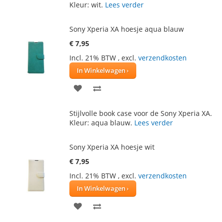
AAN
TE
Kleur: wit.
Lees verder
VERLANGLIJST
VERGELIJKEN
Sony Xperia XA hoesje aqua blauw
€ 7,95
Incl. 21% BTW
,
excl.
verzendkosten
In Winkelwagen
VOEG
TOEVOEGEN
TOE
OM
Stijlvolle book case voor de Sony Xperia XA.
AAN
TE
Kleur: aqua blauw.
Lees verder
VERLANGLIJST
VERGELIJKEN
Sony Xperia XA hoesje wit
€ 7,95
Incl. 21% BTW
,
excl.
verzendkosten
In Winkelwagen
VOEG
TOEVOEGEN