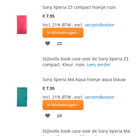
VERLANGLIJST
VERGELIJKEN
Sony Xperia Z3 compact hoesje roze
€ 7,95
Incl. 21% BTW
,
excl.
verzendkosten
In Winkelwagen
VOEG
TOEVOEGEN
TOE
OM
Stijlvolle book case voor de Sony Xperia Z3
AAN
TE
compact. Kleur: roze.
Lees verder
VERLANGLIJST
VERGELIJKEN
Sony Xperia M4 Aqua hoesje aqua blauw
€ 7,95
Incl. 21% BTW
,
excl.
verzendkosten
In Winkelwagen
VOEG
TOEVOEGEN
TOE
OM
Stijlvolle book case voor de Sony Xperia M4