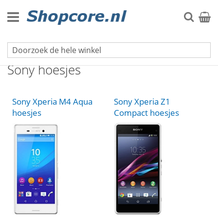
Ga
naar
Zoek
Winke
de
inhoud
Telefoonhoesjes
Sony hoesjes
Sony Xperia M4 Aqua
Sony Xperia Z1
hoesjes
Compact hoesjes