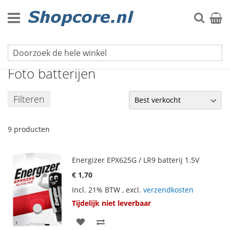
Ga
naar
Zoek
Winke
de
inhoud
Eenmalige batterijen
Foto batterijen
Filteren
9
producten
Energizer EPX625G / LR9 batterij 1.5V
€ 1,70
Incl. 21% BTW
,
excl.
verzendkosten
Tijdelijk niet leverbaar
VOEG
TOEVOEGEN