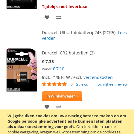
Tijdelijk niet leverbaar
VOEG
TOEVOEGEN
TOE
OM
Duracell Ultra fotobatterij 245 (2CR5).
Lees
AAN
TE
verder
VERLANGLIJST
VERGELIJKEN
Duracell CR2 batterijen (2)
€ 7,35
€ 7,10
Vanaf
Incl. 21% BTW
,
excl.
verzendkosten
Waardering:
6
Reviews
Schrijf een review
97
100
% of
In Winkelwagen
VOEG
TOEVOEGEN
Wij gebruiken cookies om uw ervaring beter te maken en om
TOE
OM
Google persoonlijke advertenties te kunnen laten plaatsen
Verpakking met 2 Duracell Ultra lithium
als u daar toestemming voor geeft.
Om te voldoen aan de
AAN
TE
CR2 batterijen. De batterijen hebben een
cookie wetgeving, vragen we uw toestemming om de cookies te
lange levensduur en kunnen goede