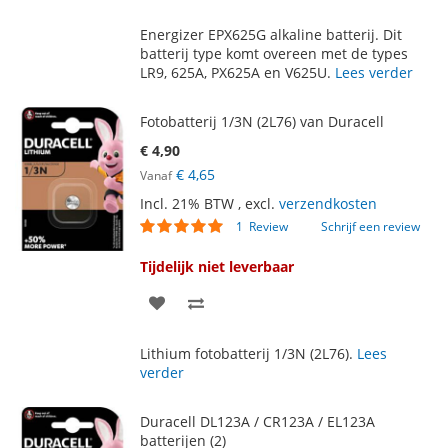
TOE
OM
Energizer EPX625G alkaline batterij. Dit
AAN
TE
batterij type komt overeen met de types
LR9, 625A, PX625A en V625U.
Lees verder
VERLANGLIJST
VERGELIJKEN
Fotobatterij 1/3N (2L76) van Duracell
€ 4,90
€ 4,65
Vanaf
Incl. 21% BTW
,
excl.
verzendkosten
Waardering:
1
Review
Schrijf een review
100
100
% of
Tijdelijk niet leverbaar
VOEG
TOEVOEGEN
TOE
OM
Lithium fotobatterij 1/3N (2L76).
Lees
AAN
TE
verder
VERLANGLIJST
VERGELIJKEN
Duracell DL123A / CR123A / EL123A
batterijen (2)