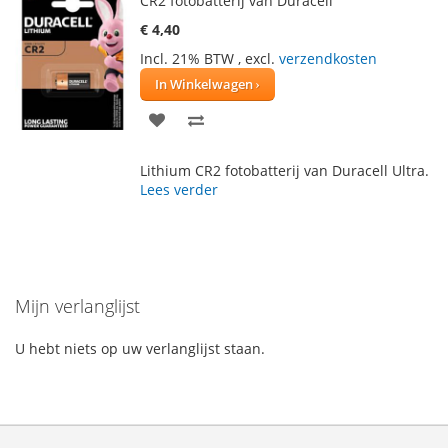
CR2 fotobatterij van Duracell
€ 4,40
Incl. 21% BTW
,
excl.
verzendkosten
In Winkelwagen
VOEG
TOEVOEGEN
TOE
OM
Lithium CR2 fotobatterij van Duracell Ultra.
AAN
TE
Lees verder
VERLANGLIJST
VERGELIJKEN
Mijn verlanglijst
U hebt niets op uw verlanglijst staan.