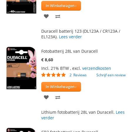
In Winkelwagen
VOEG
TOEVOEGEN
TOE
OM
Duracell batterij 123 (DL123A / CR123A /
AAN
TE
EL123A).
Lees verder
VERLANGLIJST
VERGELIJKEN
Fotobatterij 28L van Duracell
€ 8,60
Incl. 21% BTW
,
excl.
verzendkosten
Waardering:
2
Reviews
Schrijf een review
100
100
% of
In Winkelwagen
VOEG
TOEVOEGEN
TOE
OM
Lithium fotobatterij 28L van Duracell.
Lees
AAN
TE
verder
VERLANGLIJST
VERGELIJKEN