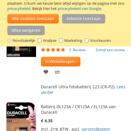
plaatsen.
U kunt uw keuze later altijd wijzigen op de pagina met ons
VERLANGLIJST
VERGELIJKEN
prestaties leveren.
Lees verder
privacybeleid
. Bekijk hier het
privacybeleid van Google
.
Alle cookies toestaan
Selectie toestaan
Fotobatterij 223 (CR-P2) van Duracell
€ 8,20
Alles weigeren
€ 7,95
Vanaf
Noodzakelijk
Analyse
Marketing
Voorkeuren
Incl. 21% BTW
,
excl.
verzendkosten
Waardering:
3
Reviews
Schrijf een review
93
100
% of
In Winkelwagen
VOEG
TOEVOEGEN
TOE
OM
Duracell Ultra fotobatterij 223 (CR-P2).
Lees
AAN
TE
verder
VERLANGLIJST
VERGELIJKEN
Batterij DL123A / CR123A / EL123A van
Duracell
€ 4,35
Incl. 21% BTW
,
excl.
verzendkosten