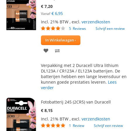
€ 7,20
€ 6,95
Vanaf
Incl. 21% BTW
,
excl.
verzendkosten
Waardering:
5
Reviews
Schrijf een review
76
100
% of
In Winkelwagen
VOEG
TOEVOEGEN
TOE
OM
Verpakking met 2 Duracell Ultra lithium
AAN
TE
DL123A / CR123A / EL123A batterijen. De
batterijen hebben een lange levensduur en
VERLANGLIJST
VERGELIJKEN
kunnen goede prestaties leveren.
Lees
verder
Fotobatterij 245 (2CR5) van Duracell
€ 8,15
Incl. 21% BTW
,
excl.
verzendkosten
Waardering:
1
Review
Schrijf een review
100
100
% of