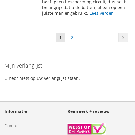
VERLANGLIJST
VERGELIJKEN
heeft geen bescherming circuit, dus het is
belangrijk dat u de batterij alleen op een
juiste manier gebruikt.
Lees verder
Pagina
Pagin
Volge
U
Pagina
1
2
lees
momenteel
Mijn verlanglijst
pagina
U hebt niets op uw verlanglijst staan.
Informatie
Keurmerk + reviews
Contact