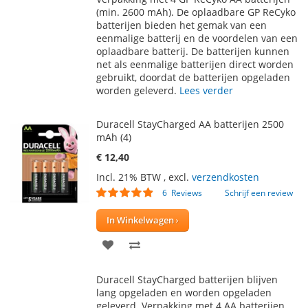
AAN
TE
(min. 2600 mAh). De oplaadbare GP ReCyko
batterijen bieden het gemak van een
VERLANGLIJST
VERGELIJKEN
eenmalige batterij en de voordelen van een
oplaadbare batterij. De batterijen kunnen
net als eenmalige batterijen direct worden
gebruikt, doordat de batterijen opgeladen
worden geleverd.
Lees verder
Duracell StayCharged AA batterijen 2500
mAh (4)
€ 12,40
Incl. 21% BTW
,
excl.
verzendkosten
Waardering:
6
Reviews
Schrijf een review
93
100
% of
In Winkelwagen
VOEG
TOEVOEGEN
TOE
OM
Duracell StayCharged batterijen blijven
AAN
TE
lang opgeladen en worden opgeladen
geleverd. Verpakking met 4 AA batterijen.