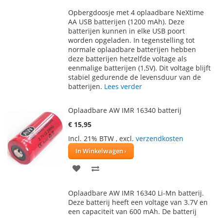
TOE
OM
Opbergdoosje met 4 oplaadbare NeXtime
AAN
TE
AA USB batterijen (1200 mAh). Deze
batterijen kunnen in elke USB poort
VERLANGLIJST
VERGELIJKEN
worden opgeladen. In tegenstelling tot
normale oplaadbare batterijen hebben
deze batterijen hetzelfde voltage als
eenmalige batterijen (1,5V). Dit voltage blijft
stabiel gedurende de levensduur van de
batterijen.
Lees verder
Oplaadbare AW IMR 16340 batterij
€ 15,95
Incl. 21% BTW
,
excl.
verzendkosten
In Winkelwagen
VOEG
TOEVOEGEN
TOE
OM
Oplaadbare AW IMR 16340 Li-Mn batterij.
AAN
TE
Deze batterij heeft een voltage van 3.7V en
een capaciteit van 600 mAh. De batterij