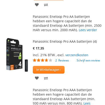
VOEG
TOEVOEGEN
TOE
OM
Panasonic Eneloop Pro AA batterijen
AAN
TE
hebben een hogere capaciteit dan de
standaard Eneloop AA batterijen (min. 2500
VERLANGLIJST
VERGELIJKEN
mAh versus min. 2000 mAh).
Lees verder
Panasonic Eneloop Pro AAA batterijen (4)
€ 17,35
Incl. 21% BTW
,
excl.
verzendkosten
Waardering:
2
Reviews
Schrijf een review
70
100
% of
In Winkelwagen
VOEG
TOEVOEGEN
TOE
OM
Panasonic Eneloop Pro AAA batterijen
AAN
TE
hebben een hogere capaciteit dan de
standaard Eneloop AAA batterijen (min.
VERLANGLIJST
VERGELIJKEN
930 mAh versus min. 800 mAh).
Lees