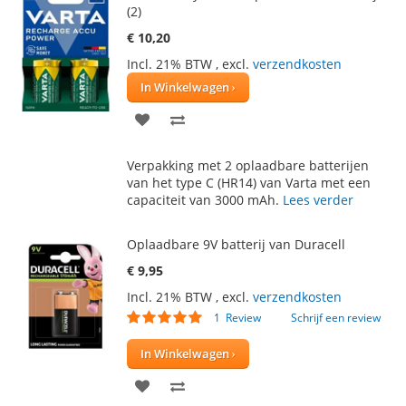
(2)
€ 10,20
Incl. 21% BTW
,
excl.
verzendkosten
In Winkelwagen
VOEG
TOEVOEGEN
TOE
OM
Verpakking met 2 oplaadbare batterijen
AAN
TE
van het type C (HR14) van Varta met een
capaciteit van 3000 mAh.
Lees verder
VERLANGLIJST
VERGELIJKEN
Oplaadbare 9V batterij van Duracell
€ 9,95
Incl. 21% BTW
,
excl.
verzendkosten
Waardering:
1
Review
Schrijf een review
100
100
% of
In Winkelwagen
VOEG
TOEVOEGEN