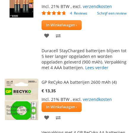
Incl. 21% BTW
,
excl.
verzendkosten
Waardering:
4
Reviews
Schrijf een review
90
100
% of
In Winkelwagen
VOEG
TOEVOEGEN
TOE
OM
Duracell StayCharged batterijen blijven tot
AAN
TE
5 keer langer opgeladen en worden
opgeladen geleverd (900 mAh). Verpakking
VERLANGLIJST
VERGELIJKEN
met 4 AAA batterijen.
Lees verder
GP ReCyko AA batterijen 2600 mAh (4)
€ 13,35
Incl. 21% BTW
,
excl.
verzendkosten
In Winkelwagen
VOEG
TOEVOEGEN
TOE
OM
Verpakking met 4 GP ReCyko AA batterijen