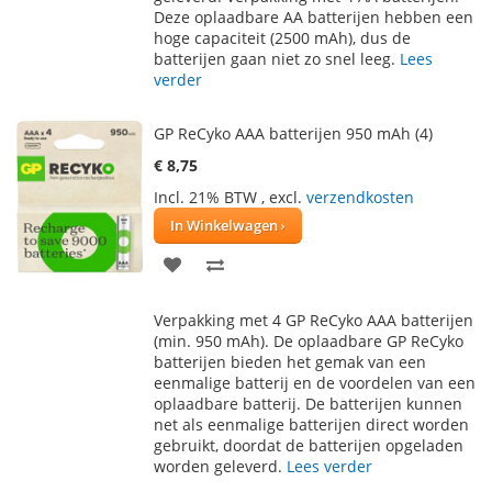
VERLANGLIJST
VERGELIJKEN
Deze oplaadbare AA batterijen hebben een
hoge capaciteit (2500 mAh), dus de
batterijen gaan niet zo snel leeg.
Lees
verder
GP ReCyko AAA batterijen 950 mAh (4)
€ 8,75
Incl. 21% BTW
,
excl.
verzendkosten
In Winkelwagen
VOEG
TOEVOEGEN
TOE
OM
Verpakking met 4 GP ReCyko AAA batterijen
AAN
TE
(min. 950 mAh). De oplaadbare GP ReCyko
batterijen bieden het gemak van een
VERLANGLIJST
VERGELIJKEN
eenmalige batterij en de voordelen van een
oplaadbare batterij. De batterijen kunnen
net als eenmalige batterijen direct worden
gebruikt, doordat de batterijen opgeladen
worden geleverd.
Lees verder