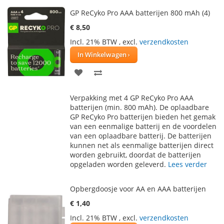
GP ReCyko Pro AAA batterijen 800 mAh (4)
€ 8,50
Incl. 21% BTW
,
excl.
verzendkosten
In Winkelwagen
VOEG
TOEVOEGEN
TOE
OM
Verpakking met 4 GP ReCyko Pro AAA
AAN
TE
batterijen (min. 800 mAh). De oplaadbare
GP ReCyko Pro batterijen bieden het gemak
VERLANGLIJST
VERGELIJKEN
van een eenmalige batterij en de voordelen
van een oplaadbare batterij. De batterijen
kunnen net als eenmalige batterijen direct
worden gebruikt, doordat de batterijen
opgeladen worden geleverd.
Lees verder
Opbergdoosje voor AA en AAA batterijen
€ 1,40
Incl. 21% BTW
,
excl.
verzendkosten