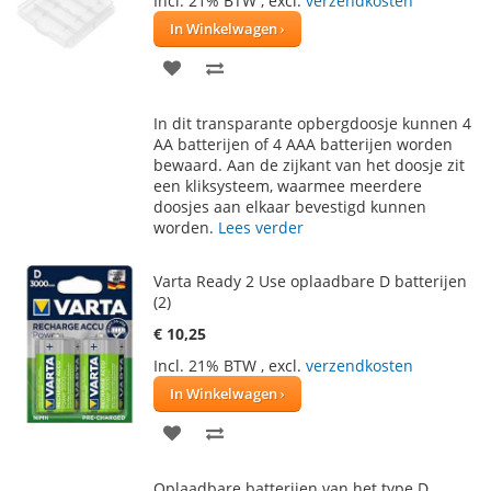
Incl. 21% BTW
,
excl.
verzendkosten
In Winkelwagen
VOEG
TOEVOEGEN
TOE
OM
In dit transparante opbergdoosje kunnen 4
AAN
TE
AA batterijen of 4 AAA batterijen worden
bewaard. Aan de zijkant van het doosje zit
VERLANGLIJST
VERGELIJKEN
een kliksysteem, waarmee meerdere
doosjes aan elkaar bevestigd kunnen
worden.
Lees verder
Varta Ready 2 Use oplaadbare D batterijen
(2)
€ 10,25
Incl. 21% BTW
,
excl.
verzendkosten
In Winkelwagen
VOEG
TOEVOEGEN
TOE
OM
Oplaadbare batterijen van het type D