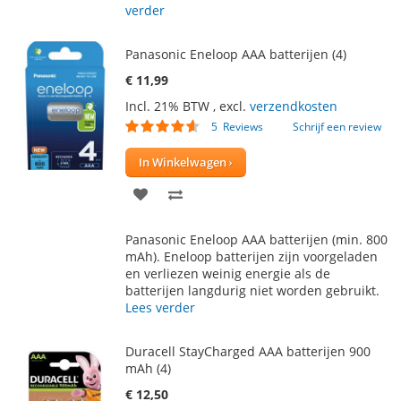
verder
Panasonic Eneloop AAA batterijen (4)
€ 11,99
Incl. 21% BTW
,
excl.
verzendkosten
Waardering:
5
Reviews
Schrijf een review
88
100
% of
In Winkelwagen
VOEG
TOEVOEGEN
TOE
OM
Panasonic Eneloop AAA batterijen (min. 800
AAN
TE
mAh). Eneloop batterijen zijn voorgeladen
en verliezen weinig energie als de
VERLANGLIJST
VERGELIJKEN
batterijen langdurig niet worden gebruikt.
Lees verder
Duracell StayCharged AAA batterijen 900
mAh (4)
€ 12,50