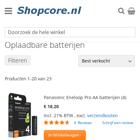
Ga
naar
Zoek
Winke
de
inhoud
Batterijen & Laders
Oplaadbare batterijen
Filteren
Producten
1
-
20
van
23
Panasonic Eneloop Pro AA batterijen (4)
€ 18,20
Incl. 21% BTW
,
excl.
verzendkosten
Waardering:
4
Reviews
Schrijf een review
88
100
% of
In Winkelwagen