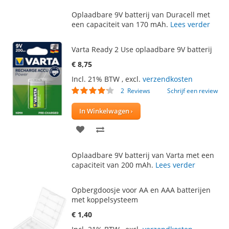
TOE
OM
Oplaadbare 9V batterij van Duracell met
AAN
TE
een capaciteit van 170 mAh.
Lees verder
VERLANGLIJST
VERGELIJKEN
Varta Ready 2 Use oplaadbare 9V batterij
€ 8,75
Incl. 21% BTW
,
excl.
verzendkosten
Waardering:
2
Reviews
Schrijf een review
80
100
% of
In Winkelwagen
VOEG
TOEVOEGEN
TOE
OM
Oplaadbare 9V batterij van Varta met een
AAN
TE
capaciteit van 200 mAh.
Lees verder
VERLANGLIJST
VERGELIJKEN
Opbergdoosje voor AA en AAA batterijen
met koppelsysteem
€ 1,40