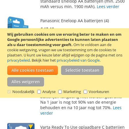
standaard Eneloop AA batterijen (min. 2500
mAh versus min. 1900 mAh).
Lees verder
Panasonic Eneloop AA batterijen (4)
€ 15,10
Wij gebruiken cookies om uw ervaring beter te maken en om
Incl. 21% BTW
,
excl.
verzendkosten
Google persoonlijke advertenties te kunnen laten plaatsen
Waardering:
5
Reviews
Schrijf een review
als u daar toestemming voor geeft.
Om te voldoen aan de
94
100
% of
cookie wetgeving, vragen we uw toestemming om de cookies te
plaatsen.
U kunt uw keuze later altijd wijzigen op de pagina met ons
In Winkelwagen
privacybeleid
. Bekijk hier het
privacybeleid van Google
.
VOEG
TOEVOEGEN
Alle cookies toestaan
Selectie toestaan
TOE
OM
Panasonic Eneloop AA batterijen (min. 2000
Alles weigeren
AAN
TE
mAh). Eneloop batterijen zijn voorgeladen
en verliezen weinig energie als de
Noodzakelijk
Analyse
Marketing
Voorkeuren
VERLANGLIJST
VERGELIJKEN
batterijen langdurig niet worden gebruikt.
Na 1 jaar is nog tot 90% van de energie
behouden en na 10 jaar nog tot 70%.
Lees
verder
Varta Ready To Use oplaadbare C batterijen