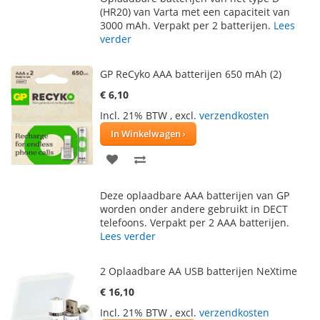
AAN
TE
(HR20) van Varta met een capaciteit van
3000 mAh. Verpakt per 2 batterijen.
Lees
VERLANGLIJST
VERGELIJKEN
verder
GP ReCyko AAA batterijen 650 mAh (2)
€ 6,10
Incl. 21% BTW
,
excl.
verzendkosten
In Winkelwagen
VOEG
TOEVOEGEN
TOE
OM
Deze oplaadbare AAA batterijen van GP
AAN
TE
worden onder andere gebruikt in DECT
telefoons. Verpakt per 2 AAA batterijen.
VERLANGLIJST
VERGELIJKEN
Lees verder
2 Oplaadbare AA USB batterijen NeXtime
€ 16,10
Incl. 21% BTW
,
excl.
verzendkosten