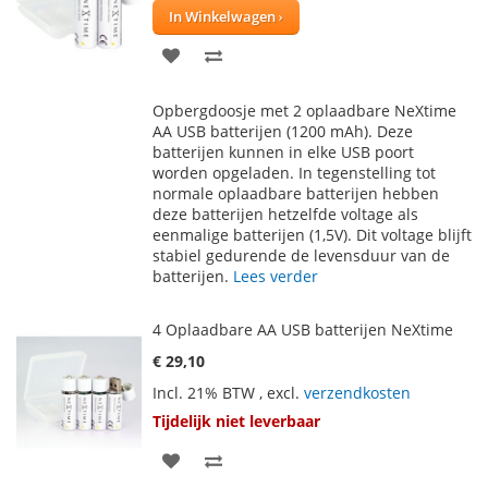
In Winkelwagen
VOEG
TOEVOEGEN
TOE
OM
Opbergdoosje met 2 oplaadbare NeXtime
AAN
TE
AA USB batterijen (1200 mAh). Deze
batterijen kunnen in elke USB poort
VERLANGLIJST
VERGELIJKEN
worden opgeladen. In tegenstelling tot
normale oplaadbare batterijen hebben
deze batterijen hetzelfde voltage als
eenmalige batterijen (1,5V). Dit voltage blijft
stabiel gedurende de levensduur van de
batterijen.
Lees verder
4 Oplaadbare AA USB batterijen NeXtime
€ 29,10
Incl. 21% BTW
,
excl.
verzendkosten
Tijdelijk niet leverbaar
VOEG
TOEVOEGEN