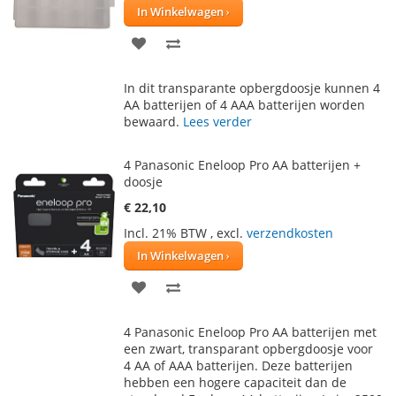
In Winkelwagen
VOEG
TOEVOEGEN
TOE
OM
In dit transparante opbergdoosje kunnen 4
AAN
TE
AA batterijen of 4 AAA batterijen worden
bewaard.
Lees verder
VERLANGLIJST
VERGELIJKEN
4 Panasonic Eneloop Pro AA batterijen +
doosje
€ 22,10
Incl. 21% BTW
,
excl.
verzendkosten
In Winkelwagen
VOEG
TOEVOEGEN
TOE
OM
4 Panasonic Eneloop Pro AA batterijen met
AAN
TE
een zwart, transparant opbergdoosje voor
4 AA of AAA batterijen. Deze batterijen
VERLANGLIJST
VERGELIJKEN
hebben een hogere capaciteit dan de