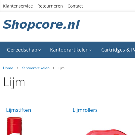
Ga
Klantenservice
Retourneren
Contact
naar
de
inhoud
Gereedschap
Kantoorartikelen
Cartridges & P
Home
Kantoorartikelen
Lijm
Lijm
Lijmstiften
Lijmrollers