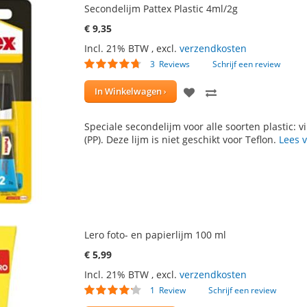
Secondelijm Pattex Plastic 4ml/2g
€ 9,35
Incl. 21% BTW
,
excl.
verzendkosten
Waardering:
3
Reviews
Schrijf een review
90
100
% of
VOEG
TOEVOEGEN
In Winkelwagen
TOE
OM
Speciale secondelijm voor alle soorten plastic: v
AAN
TE
(PP). Deze lijm is niet geschikt voor Teflon.
Lees 
VERLANGLIJST
VERGELIJKEN
Lero foto- en papierlijm 100 ml
€ 5,99
Incl. 21% BTW
,
excl.
verzendkosten
Waardering:
1
Review
Schrijf een review
80
100
% of