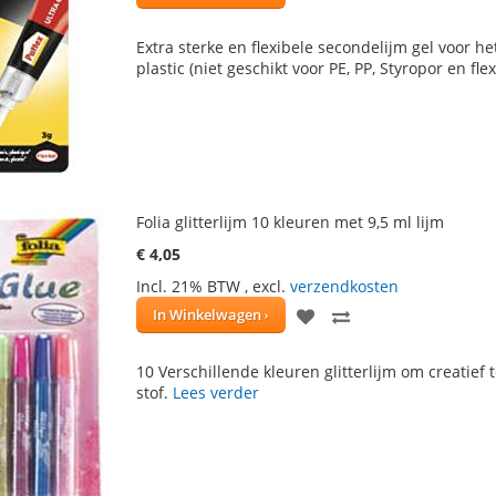
TOE
OM
Extra sterke en flexibele secondelijm gel voor he
AAN
TE
plastic (niet geschikt voor PE, PP, Styropor en fle
VERLANGLIJST
VERGELIJKEN
Folia glitterlijm 10 kleuren met 9,5 ml lijm
€ 4,05
Incl. 21% BTW
,
excl.
verzendkosten
VOEG
TOEVOEGEN
In Winkelwagen
TOE
OM
10 Verschillende kleuren glitterlijm om creatief 
AAN
TE
stof.
Lees verder
VERLANGLIJST
VERGELIJKEN