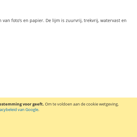
van foto’s en papier. De lijm is zuurvrij, trekvrij, watervast en
oestemming voor geeft.
Om te voldoen aan de cookie wetgeving,
vacybeleid van Google
.
is daardoor kindvriendelijk. De lijm is oplosmiddelvrij en is
oto’s.
Lees verder