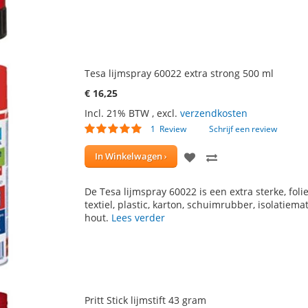
Tesa lijmspray 60022 extra strong 500 ml
€ 16,25
Incl. 21% BTW
,
excl.
verzendkosten
Waardering:
1
Review
Schrijf een review
100
100
% of
VOEG
TOEVOEGEN
In Winkelwagen
TOE
OM
De Tesa lijmspray 60022 is een extra sterke, fo
AAN
TE
textiel, plastic, karton, schuimrubber, isolatiema
hout.
Lees verder
VERLANGLIJST
VERGELIJKEN
Pritt Stick lijmstift 43 gram