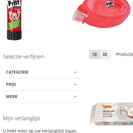
Skip
Tonen
Lijst
Foto-
Product
Selectie verfijnen
tabel
to
als
product
list
CATEGORIE
PRIJS
MERK
Mijn verlanglijst
U hebt niets op uw verlanglijst staan.