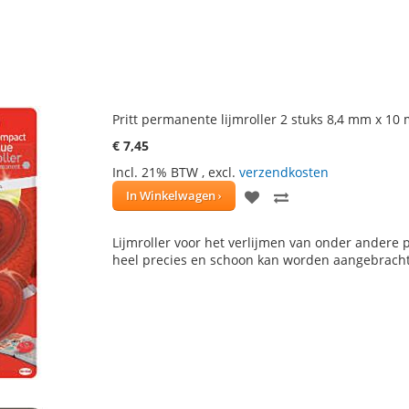
Pritt permanente lijmroller 2 stuks 8,4 mm x 10
€ 7,45
Incl. 21% BTW
,
excl.
verzendkosten
VOEG
TOEVOEGEN
In Winkelwagen
TOE
OM
Lijmroller voor het verlijmen van onder andere pap
AAN
TE
heel precies en schoon kan worden aangebrach
VERLANGLIJST
VERGELIJKEN