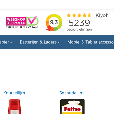
apier
Batterijen & Laders
Mobiel & Tablet accesso
Knutsellijm
Secondelijm