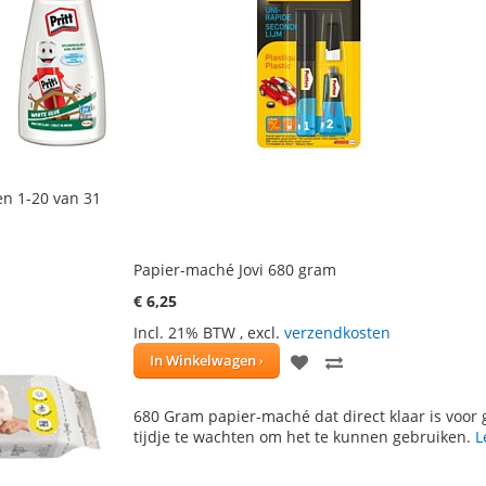
en
1
-
20
van
31
Papier-maché Jovi 680 gram
€ 6,25
Incl. 21% BTW
,
excl.
verzendkosten
VOEG
TOEVOEGEN
In Winkelwagen
TOE
OM
680 Gram papier-maché dat direct klaar is voor 
AAN
TE
tijdje te wachten om het te kunnen gebruiken.
L
VERLANGLIJST
VERGELIJKEN