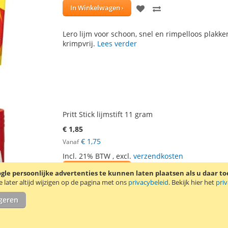
VOEG
TOEVOEGEN
In Winkelwagen
TOE
OM
Lero lijm voor schoon, snel en rimpelloos plakken 
AAN
TE
krimpvrij.
Lees verder
VERLANGLIJST
VERGELIJKEN
Pritt Stick lijmstift 11 gram
€ 1,85
€ 1,75
Vanaf
Incl. 21% BTW
,
excl.
verzendkosten
VOEG
TOEVOEGEN
In Winkelwagen
le persoonlijke advertenties te kunnen laten plaatsen als u daar t
later altijd wijzigen op de pagina met ons
privacybeleid
. Bekijk hier het
pri
TOE
OM
De Pritt Stick lijmstift bevat uitwasbare lijm en 
igeren
AAN
TE
geschikt voor het plakken van papier, karton en f
VERLANGLIJST
VERGELIJKEN