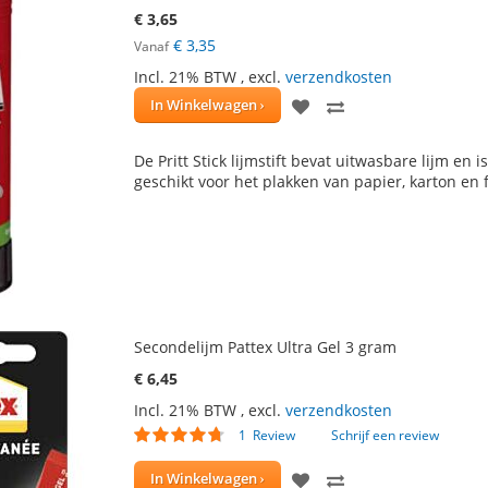
€ 3,65
€ 3,35
Vanaf
Incl. 21% BTW
,
excl.
verzendkosten
VOEG
TOEVOEGEN
In Winkelwagen
TOE
OM
De Pritt Stick lijmstift bevat uitwasbare lijm en 
AAN
TE
geschikt voor het plakken van papier, karton en f
VERLANGLIJST
VERGELIJKEN
Secondelijm Pattex Ultra Gel 3 gram
€ 6,45
Incl. 21% BTW
,
excl.
verzendkosten
Waardering:
1
Review
Schrijf een review
90
100
% of
VOEG
TOEVOEGEN
In Winkelwagen