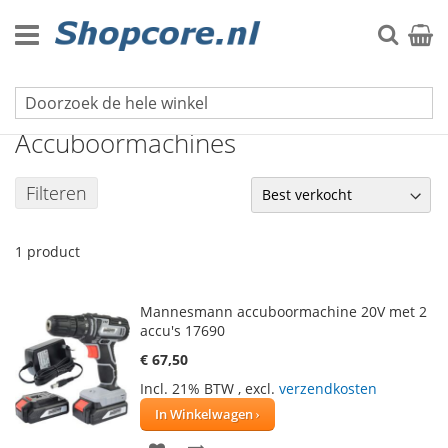
Ga
naar
Zoek
Winke
de
inhoud
Boormachines & Boren
Accuboormachines
Filteren
1
product
Mannesmann accuboormachine 20V met 2
accu's 17690
€ 67,50
Incl. 21% BTW
,
excl.
verzendkosten
In Winkelwagen
VOEG
TOEVOEGEN