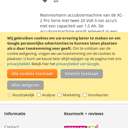
TOE
OM
Mannesmann accuboormachine van de XC-
AAN
TE
2 Pro Serie met twee 20 Volt li-ion accu’s
met een capaciteit van 1,5 Ah. De
VERLANGLIJST
VERGELIJKEN
accuboormachine wordt geleverd in een
handige bewaarkoffer.
Lees verder
Wij gebruiken cookies om uw ervaring beter te maken en om
Google persoonlijke advertenties te kunnen laten plaatsen
als u daar toestemming voor geeft.
Om te voldoen aan de
cookie wetgeving, vragen we uw toestemming om de cookies te
plaatsen.
U kunt uw keuze later altijd wijzigen op de pagina met ons
privacybeleid
. Bekijk hier het
privacybeleid van Google
.
Mijn verlanglijst
Alle cookies toestaan
Selectie toestaan
U hebt niets op uw verlanglijst staan.
Alles weigeren
Noodzakelijk
Analyse
Marketing
Voorkeuren
Informatie
Keurmerk + reviews
Contact