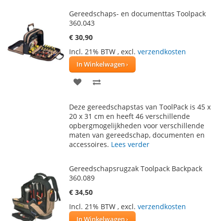
Gereedschaps- en documenttas Toolpack
360.043
€ 30,90
Incl. 21% BTW
,
excl.
verzendkosten
In Winkelwagen
VOEG
TOEVOEGEN
TOE
OM
Deze gereedschapstas van ToolPack is 45 x
AAN
TE
20 x 31 cm en heeft 46 verschillende
opbergmogelijkheden voor verschillende
VERLANGLIJST
VERGELIJKEN
maten van gereedschap, documenten en
accessoires.
Lees verder
Gereedschapsrugzak Toolpack Backpack
360.089
€ 34,50
Incl. 21% BTW
,
excl.
verzendkosten
In Winkelwagen