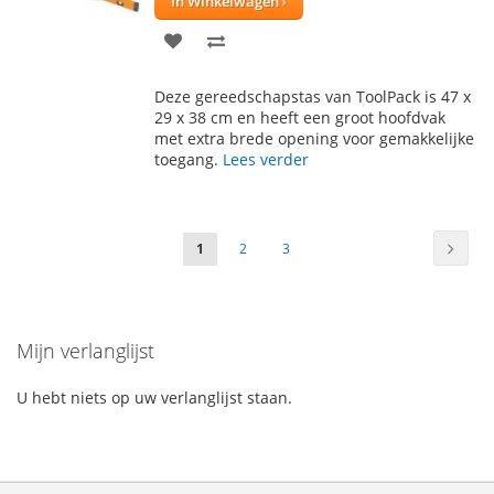
In Winkelwagen
VOEG
TOEVOEGEN
TOE
OM
Deze gereedschapstas van ToolPack is 47 x
AAN
TE
29 x 38 cm en heeft een groot hoofdvak
met extra brede opening voor gemakkelijke
VERLANGLIJST
VERGELIJKEN
toegang.
Lees verder
Pagina
Pagin
Volge
U
Pagina
Pagina
1
2
3
lees
momenteel
Mijn verlanglijst
pagina
U hebt niets op uw verlanglijst staan.