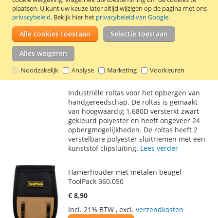
Gereedschap roltas met kunststof
plaatsen.
U kunt uw keuze later altijd wijzigen op de pagina met ons
clipsluiting ToolPack 360.080
privacybeleid
. Bekijk hier het
privacybeleid van Google
.
€ 11,50
Alle cookies toestaan
Selectie toestaan
Incl. 21% BTW
,
excl.
verzendkosten
In Winkelwagen
Alles weigeren
VOEG
TOEVOEGEN
Noodzakelijk
Analyse
Marketing
Voorkeuren
TOE
OM
Industriële roltas voor het opbergen van
AAN
TE
handgereedschap. De roltas is gemaakt
van hoogwaardig 1.680D versterkt zwart
VERLANGLIJST
VERGELIJKEN
gekleurd polyester en heeft ongeveer 24
opbergmogelijkheden. De roltas heeft 2
verstelbare polyester sluitriemen met een
kunststof clipsluiting.
Lees verder
Hamerhouder met metalen beugel
ToolPack 360.050
€ 8,90
Incl. 21% BTW
,
excl.
verzendkosten