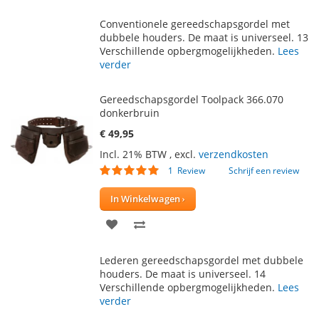
TOE
OM
Conventionele gereedschapsgordel met
AAN
TE
dubbele houders. De maat is universeel. 13
Verschillende opbergmogelijkheden.
Lees
VERLANGLIJST
VERGELIJKEN
verder
Gereedschapsgordel Toolpack 366.070
donkerbruin
€ 49,95
Incl. 21% BTW
,
excl.
verzendkosten
Waardering:
1
Review
Schrijf een review
100
100
% of
In Winkelwagen
VOEG
TOEVOEGEN
TOE
OM
Lederen gereedschapsgordel met dubbele
AAN
TE
houders. De maat is universeel. 14
Verschillende opbergmogelijkheden.
Lees
VERLANGLIJST
VERGELIJKEN
verder