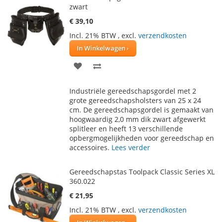
zwart
€ 39,10
Incl. 21% BTW
,
excl.
verzendkosten
In Winkelwagen
VOEG
TOEVOEGEN
TOE
OM
Industriële gereedschapsgordel met 2
AAN
TE
grote gereedschapsholsters van 25 x 24
cm. De gereedschapsgordel is gemaakt van
VERLANGLIJST
VERGELIJKEN
hoogwaardig 2,0 mm dik zwart afgewerkt
splitleer en heeft 13 verschillende
opbergmogelijkheden voor gereedschap en
accessoires.
Lees verder
Gereedschapstas Toolpack Classic Series XL
360.022
€ 21,95
Incl. 21% BTW
,
excl.
verzendkosten