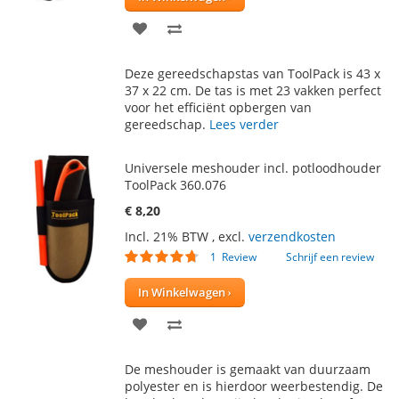
VOEG
TOEVOEGEN
TOE
OM
Deze gereedschapstas van ToolPack is 43 x
AAN
TE
37 x 22 cm. De tas is met 23 vakken perfect
voor het efficiënt opbergen van
VERLANGLIJST
VERGELIJKEN
gereedschap.
Lees verder
Universele meshouder incl. potloodhouder
ToolPack 360.076
€ 8,20
Incl. 21% BTW
,
excl.
verzendkosten
Waardering:
1
Review
Schrijf een review
90
100
% of
In Winkelwagen
VOEG
TOEVOEGEN
TOE
OM
De meshouder is gemaakt van duurzaam
AAN
TE
polyester en is hierdoor weerbestendig. De