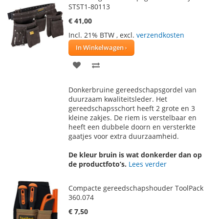
STST1-80113
€ 41,00
Incl. 21% BTW
,
excl.
verzendkosten
In Winkelwagen
VOEG
TOEVOEGEN
TOE
OM
Donkerbruine gereedschapsgordel van
AAN
TE
duurzaam kwaliteitsleder. Het
gereedschapsschort heeft 2 grote en 3
VERLANGLIJST
VERGELIJKEN
kleine zakjes. De riem is verstelbaar en
heeft een dubbele doorn en versterkte
gaatjes voor extra duurzaamheid.
De kleur bruin is wat donkerder dan op
de productfoto’s.
Lees verder
Compacte gereedschapshouder ToolPack
360.074
€ 7,50