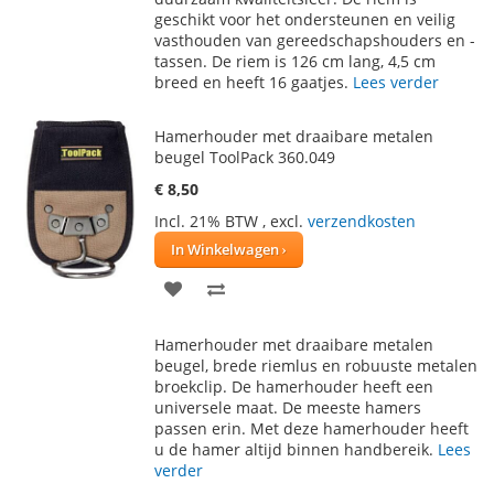
geschikt voor het ondersteunen en veilig
VERLANGLIJST
VERGELIJKEN
vasthouden van gereedschapshouders en -
tassen. De riem is 126 cm lang, 4,5 cm
breed en heeft 16 gaatjes.
Lees verder
Hamerhouder met draaibare metalen
beugel ToolPack 360.049
€ 8,50
Incl. 21% BTW
,
excl.
verzendkosten
In Winkelwagen
VOEG
TOEVOEGEN
TOE
OM
Hamerhouder met draaibare metalen
AAN
TE
beugel, brede riemlus en robuuste metalen
broekclip. De hamerhouder heeft een
VERLANGLIJST
VERGELIJKEN
universele maat. De meeste hamers
passen erin. Met deze hamerhouder heeft
u de hamer altijd binnen handbereik.
Lees
verder