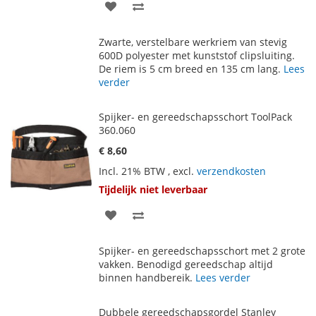
VOEG
TOEVOEGEN
TOE
OM
Zwarte, verstelbare werkriem van stevig
AAN
TE
600D polyester met kunststof clipsluiting.
De riem is 5 cm breed en 135 cm lang.
Lees
VERLANGLIJST
VERGELIJKEN
verder
Spijker- en gereedschapsschort ToolPack
360.060
€ 8,60
Incl. 21% BTW
,
excl.
verzendkosten
Tijdelijk niet leverbaar
VOEG
TOEVOEGEN
TOE
OM
Spijker- en gereedschapsschort met 2 grote
AAN
TE
vakken. Benodigd gereedschap altijd
binnen handbereik.
Lees verder
VERLANGLIJST
VERGELIJKEN
Dubbele gereedschapsgordel Stanley