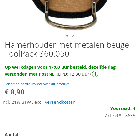
Hamerhouder met metalen beugel
Ga
naar
ToolPack 360.050
het
begin
Op werkdagen voor 17:00 uur besteld, dezelfde dag
van
verzonden met PostNL.
(DPD: 12:30 uur)
de
afbeeldingen-
Schrijf de eerste review over dit product
gallerij
€ 8,90
Incl. 21% BTW
,
excl.
verzendkosten
Voorraad: 4
Artikel
8635
Aantal