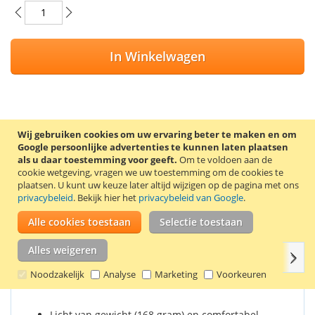
In Winkelwagen
VOEG TOE AAN VERLANGLIJST
Wij gebruiken cookies om uw ervaring beter te maken en om
Google persoonlijke advertenties te kunnen laten plaatsen
TOEVOEGEN OM TE VERGELIJKEN
als u daar toestemming voor geeft.
Om te voldoen aan de
cookie wetgeving, vragen we uw toestemming om de cookies te
Hamerhouder met metalen beugel, brede riemlus en
plaatsen.
U kunt uw keuze later altijd wijzigen op de pagina met ons
robuuste metalen broekclip. De hamerhouder heeft een
privacybeleid
. Bekijk hier het
privacybeleid van Google
.
universele maat. De meeste hamers passen erin. Met deze
hamerhouder heeft u de hamer altijd binnen handbereik.
Alle cookies toestaan
Selectie toestaan
Alles weigeren
Volg
Details
Productkenmerken
Reviews
Gerelate
Noodzakelijk
Analyse
Marketing
Voorkeuren
Licht van gewicht (168 gram) en comfortabel