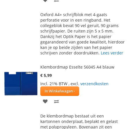
TOE
OM
Oxford A4+ schrijfblok met 4-gaats
AAN
TE
perforatie voor in een ringband. Het
collegeblok bevat 90 vel geruit, 90 grams
VERLANGLIJST
VERGELIJKEN
schrijfpapier. De ruiten zijn 5 x 5 mm.
Dankzij het Optik Paper is het papier
gegarandeerd van goede kwaliteit, hierdoor
kan je op beide zijden van het papier
schrijven zonder doordrukken.
Lees verder
Klembordmap Esselte 56045 A4 blauw
€ 5,99
Incl. 21% BTW
,
excl.
verzendkosten
In Winkelwagen
VOEG
TOEVOEGEN
TOE
OM
De klembordmap bestaat uit een
AAN
TE
kartonnen onderplaat, beplakt en gelast
met polypropyleen. Bovenaan zit een