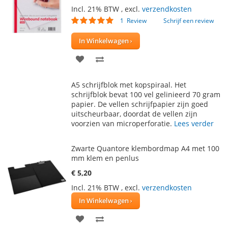
Incl. 21% BTW
,
excl.
verzendkosten
Waardering:
1
Review
Schrijf een review
100
100
% of
In Winkelwagen
VOEG
TOEVOEGEN
TOE
OM
A5 schrijfblok met kopspiraal. Het
AAN
TE
schrijfblok bevat 100 vel gelinieerd 70 gram
papier. De vellen schrijfpapier zijn goed
VERLANGLIJST
VERGELIJKEN
uitscheurbaar, doordat de vellen zijn
voorzien van microperforatie.
Lees verder
Zwarte Quantore klembordmap A4 met 100
mm klem en penlus
€ 5,20
Incl. 21% BTW
,
excl.
verzendkosten
In Winkelwagen
VOEG
TOEVOEGEN