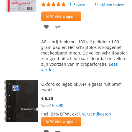
Waardering:
1
Review
Schrijf een review
100
100
% of
In Winkelwagen
VOEG
TOEVOEGEN
TOE
OM
A6 schrijfblok met 100 vel gelinieerd 60
AAN
TE
gram papier. Het schrijfblok is kopgeniet
met kopbandlinnen. De vellen schrijfpapier
VERLANGLIJST
VERGELIJKEN
zijn goed uitscheurbaar, doordat de vellen
zijn voorzien van microperforatie.
Lees
verder
Oxford collegeblok A4+ 4-gaats ruit 5mm
zwart
€ 6,30
€ 5,90
Vanaf
Incl. 21% BTW
,
excl.
verzendkosten
In Winkelwagen
VOEG
TOEVOEGEN