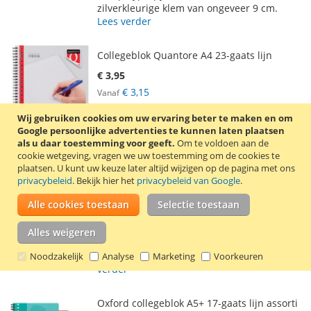
VERLANGLIJST
VERGELIJKEN
zilverkleurige klem van ongeveer 9 cm.
Lees verder
Collegeblok Quantore A4 23-gaats lijn
€ 3,95
€ 3,15
Vanaf
Incl. 21% BTW
,
excl.
verzendkosten
Wij gebruiken cookies om uw ervaring beter te maken en om
In Winkelwagen
Google persoonlijke advertenties te kunnen laten plaatsen
als u daar toestemming voor geeft.
Om te voldoen aan de
VOEG
TOEVOEGEN
cookie wetgeving, vragen we uw toestemming om de cookies te
plaatsen.
U kunt uw keuze later altijd wijzigen op de pagina met ons
TOE
OM
privacybeleid
. Bekijk hier het
privacybeleid van Google
.
A4 schrijfblok met 23-gaats perforatie voor
AAN
TE
in een ringband. Het schrijfblok heeft een
Alle cookies toestaan
Selectie toestaan
zijspiraal, met daarnaast microperforatie.
VERLANGLIJST
VERGELIJKEN
Hierdoor zijn de vellen schrijfpapier goed
Alles weigeren
uitscheurbaar. Het schrijfblok bevat 100 vel
gelinieerd 70 gram schrijfpapier.
Lees
Noodzakelijk
Analyse
Marketing
Voorkeuren
verder
Oxford collegeblok A5+ 17-gaats lijn assorti