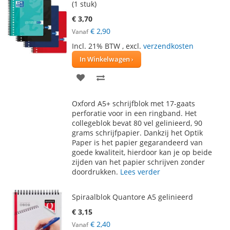
(1 stuk)
€ 3,70
€ 2,90
Vanaf
Incl. 21% BTW
,
excl.
verzendkosten
In Winkelwagen
VOEG
TOEVOEGEN
TOE
OM
Oxford A5+ schrijfblok met 17-gaats
AAN
TE
perforatie voor in een ringband. Het
collegeblok bevat 80 vel gelinieerd, 90
VERLANGLIJST
VERGELIJKEN
grams schrijfpapier. Dankzij het Optik
Paper is het papier gegarandeerd van
goede kwaliteit, hierdoor kan je op beide
zijden van het papier schrijven zonder
doordrukken.
Lees verder
Spiraalblok Quantore A5 gelinieerd
€ 3,15
€ 2,40
Vanaf