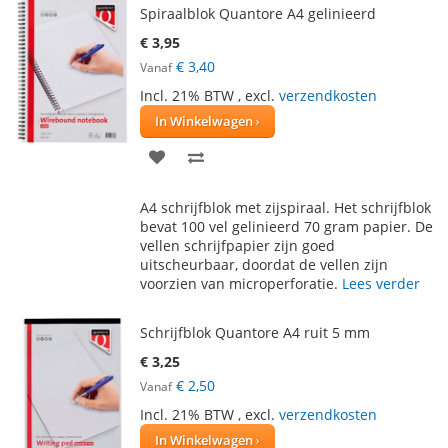
Spiraalblok Quantore A4 gelinieerd
€ 3,95
€ 3,40
Vanaf
Incl. 21% BTW
,
excl.
verzendkosten
In Winkelwagen
VOEG
TOEVOEGEN
TOE
OM
A4 schrijfblok met zijspiraal. Het schrijfblok
AAN
TE
bevat 100 vel gelinieerd 70 gram papier. De
vellen schrijfpapier zijn goed
VERLANGLIJST
VERGELIJKEN
uitscheurbaar, doordat de vellen zijn
voorzien van microperforatie.
Lees verder
Schrijfblok Quantore A4 ruit 5 mm
€ 3,25
€ 2,50
Vanaf
Incl. 21% BTW
,
excl.
verzendkosten
In Winkelwagen