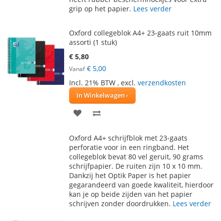
grip op het papier.
Lees verder
Oxford collegeblok A4+ 23-gaats ruit 10mm
assorti (1 stuk)
€ 5,80
€ 5,00
Vanaf
Incl. 21% BTW
,
excl.
verzendkosten
In Winkelwagen
VOEG
TOEVOEGEN
TOE
OM
Oxford A4+ schrijfblok met 23-gaats
AAN
TE
perforatie voor in een ringband. Het
collegeblok bevat 80 vel geruit, 90 grams
VERLANGLIJST
VERGELIJKEN
schrijfpapier. De ruiten zijn 10 x 10 mm.
Dankzij het Optik Paper is het papier
gegarandeerd van goede kwaliteit, hierdoor
kan je op beide zijden van het papier
schrijven zonder doordrukken.
Lees verder