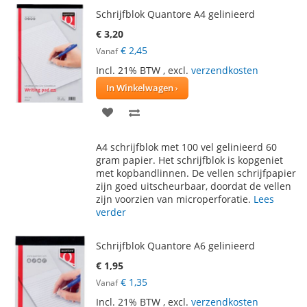
Schrijfblok Quantore A4 gelinieerd
€ 3,20
€ 2,45
Vanaf
Incl. 21% BTW
,
excl.
verzendkosten
In Winkelwagen
VOEG
TOEVOEGEN
TOE
OM
A4 schrijfblok met 100 vel gelinieerd 60
AAN
TE
gram papier. Het schrijfblok is kopgeniet
met kopbandlinnen. De vellen schrijfpapier
VERLANGLIJST
VERGELIJKEN
zijn goed uitscheurbaar, doordat de vellen
zijn voorzien van microperforatie.
Lees
verder
Schrijfblok Quantore A6 gelinieerd
€ 1,95
€ 1,35
Vanaf
Incl. 21% BTW
,
excl.
verzendkosten