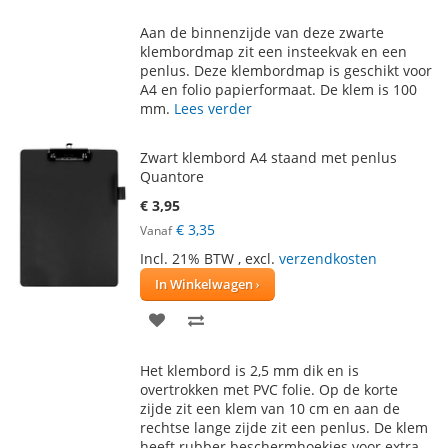
TOE
OM
Aan de binnenzijde van deze zwarte
AAN
TE
klembordmap zit een insteekvak en een
penlus. Deze klembordmap is geschikt voor
VERLANGLIJST
VERGELIJKEN
A4 en folio papierformaat. De klem is 100
mm.
Lees verder
Zwart klembord A4 staand met penlus
Quantore
€ 3,95
€ 3,35
Vanaf
Incl. 21% BTW
,
excl.
verzendkosten
In Winkelwagen
VOEG
TOEVOEGEN
TOE
OM
Het klembord is 2,5 mm dik en is
AAN
TE
overtrokken met PVC folie. Op de korte
zijde zit een klem van 10 cm en aan de
VERLANGLIJST
VERGELIJKEN
rechtse lange zijde zit een penlus. De klem
heeft rubber beschermhoekjes voor extra