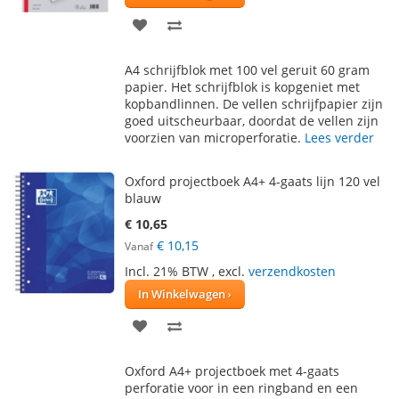
VOEG
TOEVOEGEN
TOE
OM
A4 schrijfblok met 100 vel geruit 60 gram
AAN
TE
papier. Het schrijfblok is kopgeniet met
kopbandlinnen. De vellen schrijfpapier zijn
VERLANGLIJST
VERGELIJKEN
goed uitscheurbaar, doordat de vellen zijn
voorzien van microperforatie.
Lees verder
Oxford projectboek A4+ 4-gaats lijn 120 vel
blauw
€ 10,65
€ 10,15
Vanaf
Incl. 21% BTW
,
excl.
verzendkosten
In Winkelwagen
VOEG
TOEVOEGEN
TOE
OM
Oxford A4+ projectboek met 4-gaats
AAN
TE
perforatie voor in een ringband en een