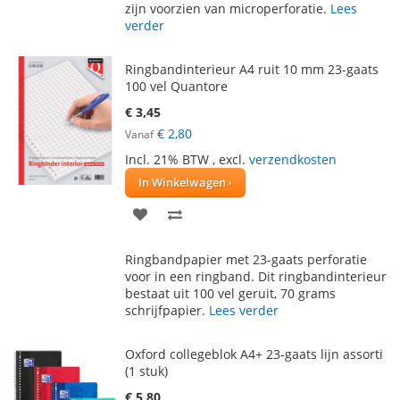
zijn voorzien van microperforatie.
Lees
verder
Ringbandinterieur A4 ruit 10 mm 23-gaats
100 vel Quantore
€ 3,45
€ 2,80
Vanaf
Incl. 21% BTW
,
excl.
verzendkosten
In Winkelwagen
VOEG
TOEVOEGEN
TOE
OM
Ringbandpapier met 23-gaats perforatie
AAN
TE
voor in een ringband. Dit ringbandinterieur
bestaat uit 100 vel geruit, 70 grams
VERLANGLIJST
VERGELIJKEN
schrijfpapier.
Lees verder
Oxford collegeblok A4+ 23-gaats lijn assorti
(1 stuk)
€ 5,80