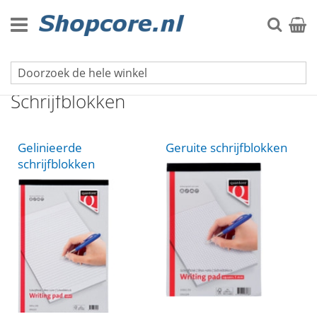
Ga
naar
Zoek
Winke
de
inhoud
Kantoorartikelen
Schrijfblokken
Gelinieerde
Geruite schrijfblokken
schrijfblokken