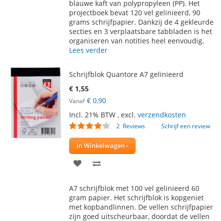
blauwe kaft van polypropyleen (PP). Het
VERLANGLIJST
VERGELIJKEN
projectboek bevat 120 vel gelinieerd, 90
grams schrijfpapier. Dankzij de 4 gekleurde
secties en 3 verplaatsbare tabbladen is het
organiseren van notities heel eenvoudig.
Lees verder
Schrijfblok Quantore A7 gelinieerd
€ 1,55
€ 0,90
Vanaf
Incl. 21% BTW
,
excl.
verzendkosten
Waardering:
2
Reviews
Schrijf een review
80
100
% of
In Winkelwagen
VOEG
TOEVOEGEN
TOE
OM
A7 schrijfblok met 100 vel gelinieerd 60
AAN
TE
gram papier. Het schrijfblok is kopgeniet
met kopbandlinnen. De vellen schrijfpapier
VERLANGLIJST
VERGELIJKEN
zijn goed uitscheurbaar, doordat de vellen