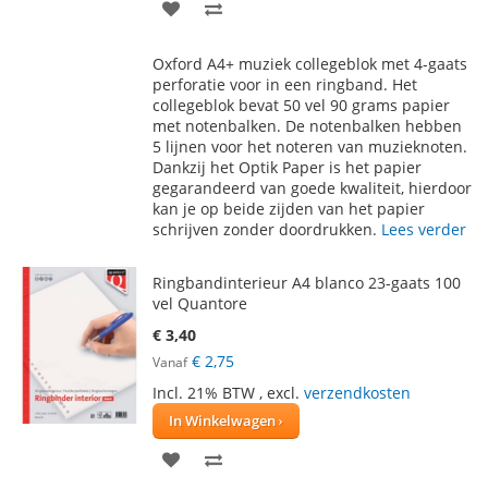
VOEG
TOEVOEGEN
TOE
OM
Oxford A4+ muziek collegeblok met 4-gaats
AAN
TE
perforatie voor in een ringband. Het
collegeblok bevat 50 vel 90 grams papier
VERLANGLIJST
VERGELIJKEN
met notenbalken. De notenbalken hebben
5 lijnen voor het noteren van muzieknoten.
Dankzij het Optik Paper is het papier
gegarandeerd van goede kwaliteit, hierdoor
kan je op beide zijden van het papier
schrijven zonder doordrukken.
Lees verder
Ringbandinterieur A4 blanco 23-gaats 100
vel Quantore
€ 3,40
€ 2,75
Vanaf
Incl. 21% BTW
,
excl.
verzendkosten
In Winkelwagen
VOEG
TOEVOEGEN