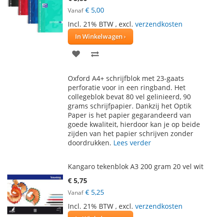
€ 5,00
Vanaf
Incl. 21% BTW
,
excl.
verzendkosten
In Winkelwagen
VOEG
TOEVOEGEN
TOE
OM
Oxford A4+ schrijfblok met 23-gaats
AAN
TE
perforatie voor in een ringband. Het
collegeblok bevat 80 vel gelinieerd, 90
VERLANGLIJST
VERGELIJKEN
grams schrijfpapier. Dankzij het Optik
Paper is het papier gegarandeerd van
goede kwaliteit, hierdoor kan je op beide
zijden van het papier schrijven zonder
doordrukken.
Lees verder
Kangaro tekenblok A3 200 gram 20 vel wit
€ 5,75
€ 5,25
Vanaf
Incl. 21% BTW
,
excl.
verzendkosten