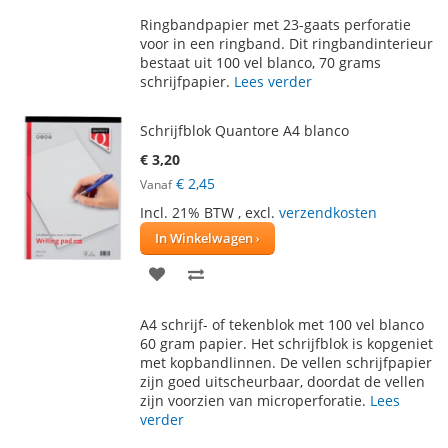
TOE
OM
Ringbandpapier met 23-gaats perforatie
AAN
TE
voor in een ringband. Dit ringbandinterieur
bestaat uit 100 vel blanco, 70 grams
VERLANGLIJST
VERGELIJKEN
schrijfpapier.
Lees verder
Schrijfblok Quantore A4 blanco
€ 3,20
€ 2,45
Vanaf
Incl. 21% BTW
,
excl.
verzendkosten
In Winkelwagen
VOEG
TOEVOEGEN
TOE
OM
A4 schrijf- of tekenblok met 100 vel blanco
AAN
TE
60 gram papier. Het schrijfblok is kopgeniet
met kopbandlinnen. De vellen schrijfpapier
VERLANGLIJST
VERGELIJKEN
zijn goed uitscheurbaar, doordat de vellen
zijn voorzien van microperforatie.
Lees
verder