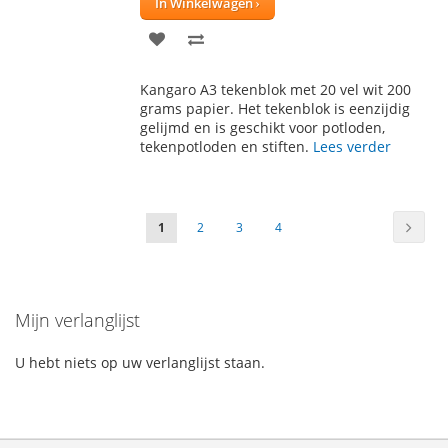
In Winkelwagen
VOEG
TOEVOEGEN
TOE
OM
Kangaro A3 tekenblok met 20 vel wit 200
AAN
TE
grams papier. Het tekenblok is eenzijdig
gelijmd en is geschikt voor potloden,
VERLANGLIJST
VERGELIJKEN
tekenpotloden en stiften.
Lees verder
Pagina
Pagin
Volge
U
Pagina
Pagina
Pagina
1
2
3
4
lees
momenteel
Mijn verlanglijst
pagina
U hebt niets op uw verlanglijst staan.