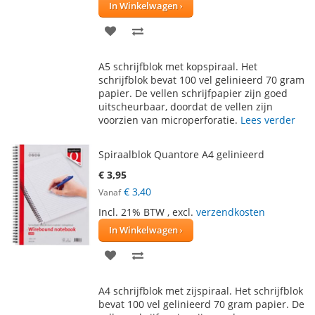
In Winkelwagen
VOEG
TOEVOEGEN
TOE
OM
A5 schrijfblok met kopspiraal. Het
AAN
TE
schrijfblok bevat 100 vel gelinieerd 70 gram
papier. De vellen schrijfpapier zijn goed
VERLANGLIJST
VERGELIJKEN
uitscheurbaar, doordat de vellen zijn
voorzien van microperforatie.
Lees verder
Spiraalblok Quantore A4 gelinieerd
€ 3,95
€ 3,40
Vanaf
Incl. 21% BTW
,
excl.
verzendkosten
In Winkelwagen
VOEG
TOEVOEGEN
TOE
OM
A4 schrijfblok met zijspiraal. Het schrijfblok
AAN
TE
bevat 100 vel gelinieerd 70 gram papier. De