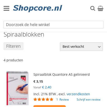
Ga
naar
Zoek
Winke
de
inhoud
Schrijfblokken
Spiraalblokken
Filteren
4
producten
Spiraalblok Quantore A5 gelinieerd
€ 3,15
€ 2,40
Vanaf
Incl. 21% BTW
,
excl.
verzendkosten
Waardering:
1
Review
Schrijf een review
100
100
% of