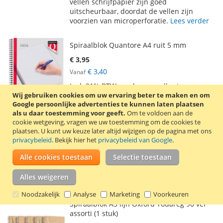
vellen schrijfpapier zijn goed
VERLANGLIJST
VERGELIJKEN
uitscheurbaar, doordat de vellen zijn
voorzien van microperforatie.
Lees verder
Spiraalblok Quantore A4 ruit 5 mm
€ 3,95
€ 3,40
Vanaf
Incl. 21% BTW
,
excl.
verzendkosten
Wij gebruiken cookies om uw ervaring beter te maken en om
In Winkelwagen
Google persoonlijke advertenties te kunnen laten plaatsen
als u daar toestemming voor geeft.
Om te voldoen aan de
VOEG
TOEVOEGEN
cookie wetgeving, vragen we uw toestemming om de cookies te
plaatsen.
U kunt uw keuze later altijd wijzigen op de pagina met ons
TOE
OM
privacybeleid
. Bekijk hier het
privacybeleid van Google
.
A4 schrijfblok met zijspiraal. Het schrijfblok
AAN
TE
bevat 100 vel geruit 70 gram papier. De
Alle cookies toestaan
Selectie toestaan
vellen schrijfpapier zijn goed
VERLANGLIJST
VERGELIJKEN
uitscheurbaar, doordat de vellen zijn
Alles weigeren
voorzien van microperforatie.
Lees verder
Noodzakelijk
Analyse
Marketing
Voorkeuren
Spiraalblok A5 lijn Oxford Touareg 90 vel
assorti (1 stuk)