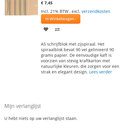
€ 7,45
Incl. 21% BTW
,
excl.
verzendkosten
In Winkelwagen
VOEG
TOEVOEGEN
TOE
OM
A5 schrijfblok met zijspiraal. Het
AAN
TE
spiraalblok bevat 90 vel gelinieerd 90
grams papier. De eenvoudige kaft is
VERLANGLIJST
VERGELIJKEN
voorzien van stevig kraftkarton met
natuurlijke kleuren, die zorgen voor een
strak en elegant design.
Lees verder
Mijn verlanglijst
U hebt niets op uw verlanglijst staan.