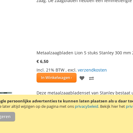
zaag. De zaagbladen hebben een lemmetlengte
VERLANGLIJST
VERGELIJKEN
Metaalzaagbladen Lion 5 stuks Stanley 300 mm 2
€ 6,50
Incl. 21% BTW
,
excl.
verzendkosten
VOEG
TOEVOEGEN
In Winkelwagen
TOE
OM
Deze metaalzaagbladenset van Stanley bestaat 
AAN
TE
verder
le persoonlijke advertenties te kunnen laten plaatsen als u daar t
later altijd wijzigen op de pagina met ons
privacybeleid
. Bekijk hier het
pri
VERLANGLIJST
VERGELIJKEN
igeren