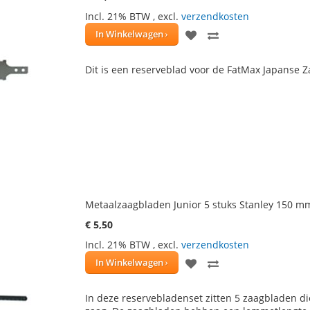
Incl. 21% BTW
,
excl.
verzendkosten
VOEG
TOEVOEGEN
In Winkelwagen
TOE
OM
Dit is een reserveblad voor de FatMax Japanse 
AAN
TE
VERLANGLIJST
VERGELIJKEN
Metaalzaagbladen Junior 5 stuks Stanley 150 m
€ 5,50
Incl. 21% BTW
,
excl.
verzendkosten
VOEG
TOEVOEGEN
In Winkelwagen
TOE
OM
In deze reservebladenset zitten 5 zaagbladen die
AAN
TE