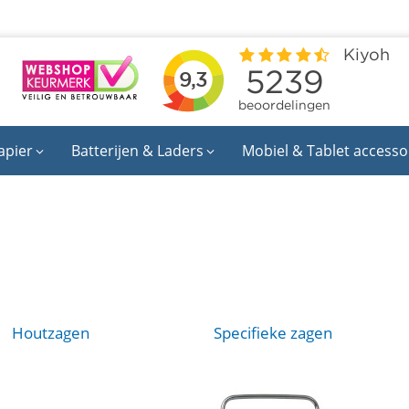
apier
Batterijen & Laders
Mobiel & Tablet accesso
Houtzagen
Specifieke zagen