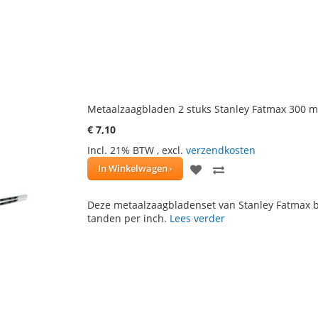
VERLANGLIJST
VERGELIJKE
Metaalzaagbladen 2 stuks Stanley Fatmax 300 
€ 7,10
Incl. 21% BTW
,
excl.
verzendkosten
VOEG
TOEVOEGEN
In Winkelwagen
TOE
OM
Deze metaalzaagbladenset van Stanley Fatmax b
AAN
TE
tanden per inch.
Lees verder
VERLANGLIJST
VERGELIJKEN