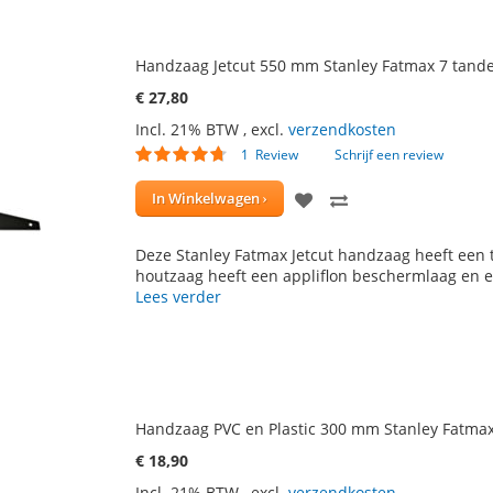
Handzaag Jetcut 550 mm Stanley Fatmax 7 tande
€ 27,80
Incl. 21% BTW
,
excl.
verzendkosten
Waardering:
1
Review
Schrijf een review
90
100
% of
VOEG
TOEVOEGEN
In Winkelwagen
TOE
OM
Deze Stanley Fatmax Jetcut handzaag heeft een
AAN
TE
houtzaag heeft een appliflon beschermlaag en 
Lees verder
VERLANGLIJST
VERGELIJKEN
Handzaag PVC en Plastic 300 mm Stanley Fatmax
€ 18,90
Incl. 21% BTW
,
excl.
verzendkosten