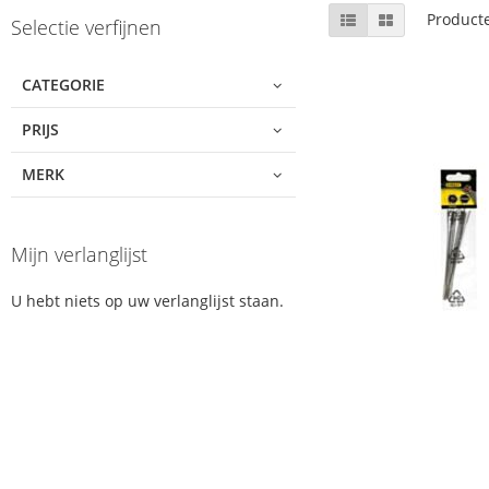
Skip
Tonen
Lijst
Foto-
Product
Selectie verfijnen
tabel
to
als
product
list
CATEGORIE
PRIJS
MERK
Mijn verlanglijst
U hebt niets op uw verlanglijst staan.