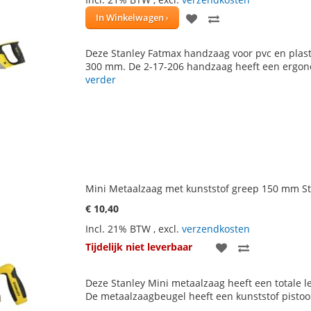
VOEG
TOEVOEGEN
In Winkelwagen
TOE
OM
Deze Stanley Fatmax handzaag voor pvc en plast
AAN
TE
300 mm. De 2-17-206 handzaag heeft een ergono
verder
VERLANGLIJST
VERGELIJKEN
Mini Metaalzaag met kunststof greep 150 mm St
€ 10,40
Incl. 21% BTW
,
excl.
verzendkosten
VOEG
TOEVOEGE
Tijdelijk niet leverbaar
TOE
OM
Deze Stanley Mini metaalzaag heeft een totale
AAN
TE
De metaalzaagbeugel heeft een kunststof pisto