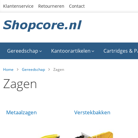
Ga
Klantenservice
Retourneren
Contact
naar
de
inhoud
Gereedschap
Kantoorartikelen
Cartridges & P
Home
Gereedschap
Zagen
Zagen
Metaalzagen
Verstekbakken