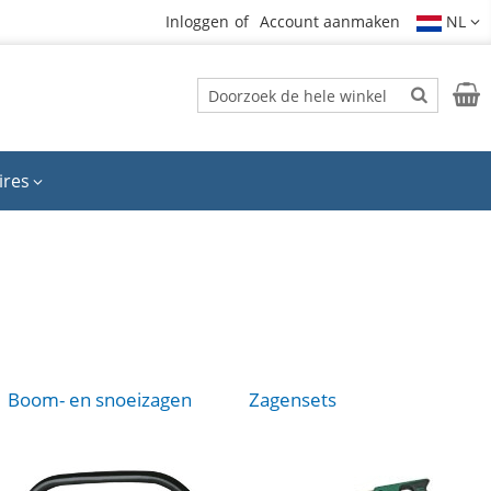
Inloggen
Account aanmaken
NL
Zoek
Wink
Zoek
ires
Boom- en snoeizagen
Zagensets