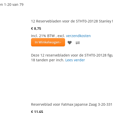
en
1
-
20
van
79
12 Reservebladen voor de STHT0-20128 Stanley 
€ 8,75
Incl. 21% BTW
,
excl.
verzendkosten
VOEG
TOEVOEGEN
In Winkelwagen
TOE
OM
Deze 12 reservebladen voor de STHT0-20128 fi
AAN
TE
18 tanden per inch.
Lees verder
VERLANGLIJST
VERGELIJKEN
Reserveblad voor Fatmax Japanse Zaag 3-20-331
€ 11,65