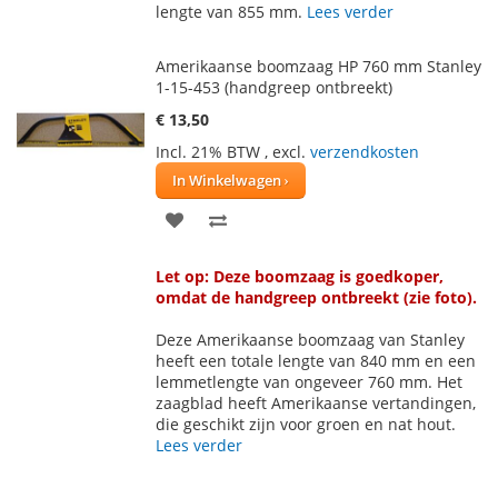
lengte van 855 mm.
Lees verder
VERLANGLIJST
VERGELIJKEN
Amerikaanse boomzaag HP 760 mm Stanley
1-15-453 (handgreep ontbreekt)
€ 13,50
Incl. 21% BTW
,
excl.
verzendkosten
In Winkelwagen
VOEG
TOEVOEGEN
TOE
OM
Let op: Deze boomzaag is goedkoper,
AAN
TE
omdat de handgreep ontbreekt (zie foto).
VERLANGLIJST
VERGELIJKEN
Deze Amerikaanse boomzaag van Stanley
heeft een totale lengte van 840 mm en een
lemmetlengte van ongeveer 760 mm. Het
zaagblad heeft Amerikaanse vertandingen,
die geschikt zijn voor groen en nat hout.
Lees verder