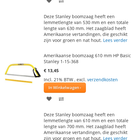
TOE
OM
Deze Stanley boomzaag heeft een
AAN
TE
lemmetlengte van 530 mm en een totale
lengte van 630 mm. Het zaagblad heeft
VERLANGLIJST
VERGELIJKEN
Amerikaanse vertandingen, die geschikt
zijn voor groen en nat hout.
Lees verder
Amerikaanse boomzaag 610 mm HP Basic
Stanley 1-15-368
€ 13,45
Incl. 21% BTW
,
excl.
verzendkosten
In Winkelwagen
VOEG
TOEVOEGEN
TOE
OM
Deze Stanley boomzaag heeft een
AAN
TE
lemmetlengte van 610 mm en een totale
lengte van 700 mm. Het zaagblad heeft
VERLANGLIJST
VERGELIJKEN
Amerikaanse vertandingen, die geschikt
zijn voor groen en nat hout.
Lees verder