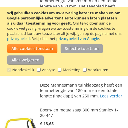
AAN
TE
lemmetlengte van 760 mm en een totale
lengte van 850 mm. Het zaagblad heeft
VERLANGLIJST
VERGELIJKEN
Amerikaanse vertandingen, die geschikt
Wij gebruiken cookies om uw ervaring beter te maken en om
zijn voor groen en nat hout.
Lees verder
Google persoonlijke advertenties te kunnen laten plaatsen
als u daar toestemming voor geeft.
Om te voldoen aan de
cookie wetgeving, vragen we uw toestemming om de cookies te
Tuinklapzaag - Takkenzaag 180 mm
plaatsen.
U kunt uw keuze later altijd wijzigen op de pagina met ons
Mannesmann 30110
privacybeleid
. Bekijk hier het
privacybeleid van Google
.
€ 10,85
Alle cookies toestaan
Selectie toestaan
Incl. 21% BTW
,
excl.
verzendkosten
Alles weigeren
In Winkelwagen
Noodzakelijk
Analyse
Marketing
Voorkeuren
VOEG
TOEVOEGEN
TOE
OM
Deze Mannesmann tuinklapzaag heeft een
AAN
TE
lemmetlengte van 180 mm en een totale
lengte (ingeklapt) van 250 mm.
Lees verder
VERLANGLIJST
VERGELIJKEN
Boom- en metaalzaag 300 mm Stanley 1-
20-447
€ 13,65