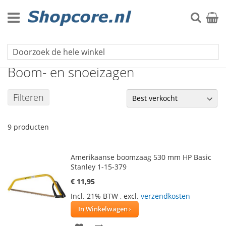
Ga
naar
Zoek
Winke
de
inhoud
Zagen
Boom- en snoeizagen
Filteren
9
producten
Amerikaanse boomzaag 530 mm HP Basic
Stanley 1-15-379
€ 11,95
Incl. 21% BTW
,
excl.
verzendkosten
In Winkelwagen
VOEG
TOEVOEGEN