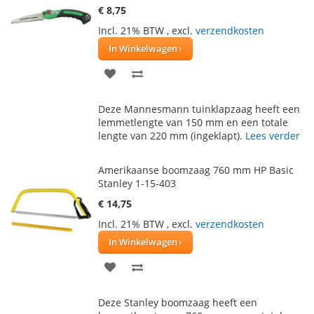
€ 8,75
Incl. 21% BTW
,
excl.
verzendkosten
In Winkelwagen
VOEG
TOEVOEGEN
TOE
OM
Deze Mannesmann tuinklapzaag heeft een
AAN
TE
lemmetlengte van 150 mm en een totale
lengte van 220 mm (ingeklapt).
Lees verder
VERLANGLIJST
VERGELIJKEN
Amerikaanse boomzaag 760 mm HP Basic
Stanley 1-15-403
€ 14,75
Incl. 21% BTW
,
excl.
verzendkosten
In Winkelwagen
VOEG
TOEVOEGEN
TOE
OM
Deze Stanley boomzaag heeft een