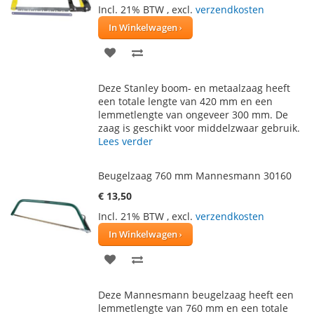
Incl. 21% BTW
,
excl.
verzendkosten
In Winkelwagen
VOEG
TOEVOEGEN
TOE
OM
Deze Stanley boom- en metaalzaag heeft
AAN
TE
een totale lengte van 420 mm en een
lemmetlengte van ongeveer 300 mm. De
VERLANGLIJST
VERGELIJKEN
zaag is geschikt voor middelzwaar gebruik.
Lees verder
Beugelzaag 760 mm Mannesmann 30160
€ 13,50
Incl. 21% BTW
,
excl.
verzendkosten
In Winkelwagen
VOEG
TOEVOEGEN
TOE
OM
Deze Mannesmann beugelzaag heeft een
AAN
TE
lemmetlengte van 760 mm en een totale