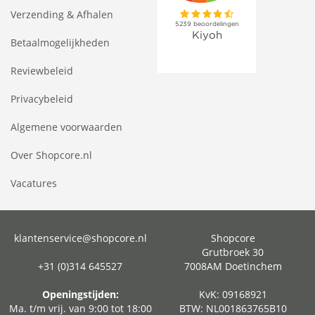
Verzending & Afhalen
Betaalmogelijkheden
Reviewbeleid
Privacybeleid
Algemene voorwaarden
Over Shopcore.nl
Vacatures
klantenservice@shopcore.nl
Shopcore
Grutbroek 30
+31 (0)314 645527
7008AM Doetinchem
Openingstijden:
KvK: 09168921
Ma. t/m vrij. van 9:00 tot 18:00
BTW: NL001863765B10