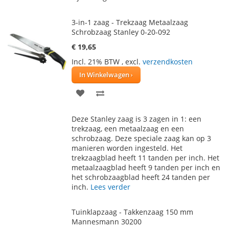
3-in-1 zaag - Trekzaag Metaalzaag
Schrobzaag Stanley 0-20-092
€ 19,65
Incl. 21% BTW
,
excl.
verzendkosten
In Winkelwagen
VOEG
TOEVOEGEN
TOE
OM
Deze Stanley zaag is 3 zagen in 1: een
AAN
TE
trekzaag, een metaalzaag en een
schrobzaag. Deze speciale zaag kan op 3
VERLANGLIJST
VERGELIJKEN
manieren worden ingesteld. Het
trekzaagblad heeft 11 tanden per inch. Het
metaalzaagblad heeft 9 tanden per inch en
het schrobzaagblad heeft 24 tanden per
inch.
Lees verder
Tuinklapzaag - Takkenzaag 150 mm
Mannesmann 30200