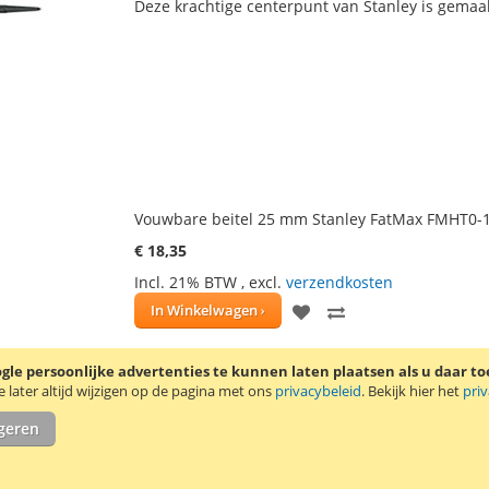
Deze krachtige centerpunt van Stanley is gemaa
AAN
TE
VERLANGLIJST
VERGELIJKEN
Vouwbare beitel 25 mm Stanley FatMax FMHT0-
€ 18,35
Incl. 21% BTW
,
excl.
verzendkosten
VOEG
TOEVOEGEN
In Winkelwagen
TOE
OM
Deze vouwbare beitel van Stanley is 25 mm bree
le persoonlijke advertenties te kunnen laten plaatsen als u daar t
AAN
TE
gram.
Lees verder
later altijd wijzigen op de pagina met ons
privacybeleid
. Bekijk hier het
pri
VERLANGLIJST
VERGELIJKEN
igeren