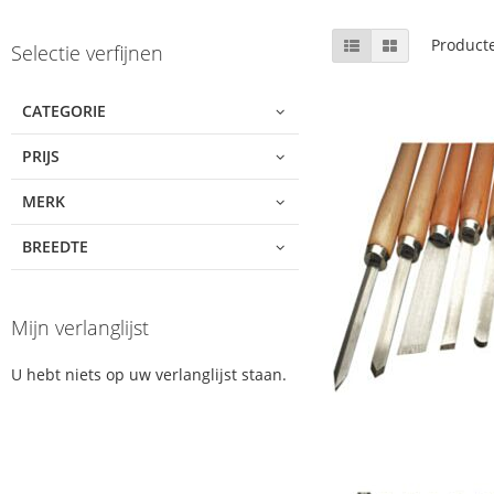
Skip
Tonen
Lijst
Foto-
Product
Selectie verfijnen
tabel
to
als
product
list
CATEGORIE
PRIJS
MERK
BREEDTE
Mijn verlanglijst
U hebt niets op uw verlanglijst staan.