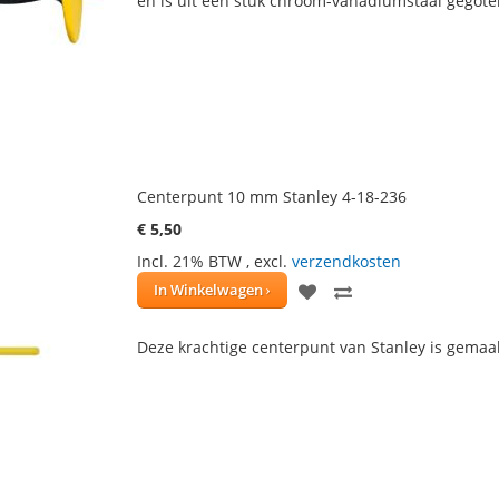
en is uit één stuk chroom-vanadiumstaal gegot
VERLANGLIJST
VERGELIJKEN
Centerpunt 10 mm Stanley 4-18-236
€ 5,50
Incl. 21% BTW
,
excl.
verzendkosten
VOEG
TOEVOEGEN
In Winkelwagen
TOE
OM
Deze krachtige centerpunt van Stanley is gemaa
AAN
TE
VERLANGLIJST
VERGELIJKEN