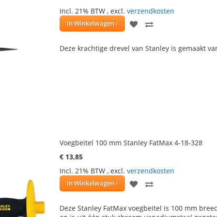
Incl. 21% BTW
,
excl.
verzendkosten
VOEG
TOEVOEGEN
In Winkelwagen
TOE
OM
Deze krachtige drevel van Stanley is gemaakt v
AAN
TE
VERLANGLIJST
VERGELIJKEN
Voegbeitel 100 mm Stanley FatMax 4-18-328
€ 13,85
Incl. 21% BTW
,
excl.
verzendkosten
VOEG
TOEVOEGEN
In Winkelwagen
TOE
OM
Deze Stanley FatMax voegbeitel is 100 mm bree
AAN
TE