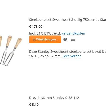
Steekbeitelset Sweatheart 8-delig 750 series Sta
€ 178,00
Incl. 21% BTW
,
excl.
verzendkosten
VOEG
TOEVOEGEN
In Winkelwagen
TOE
OM
Deze Stanley Sweatheart steekbeitelset bevat 8 s
AAN
TE
16, 18, 25 en 32 mm.
Lees verder
VERLANGLIJST
VERGELIJKEN
Drevel 1,6 mm Stanley 0-58-112
€ 5,10