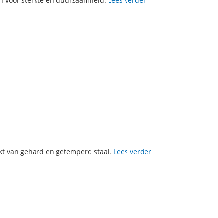
en voor sterkte en duurzaamheid.
Lees verder
kt van gehard en getemperd staal.
Lees verder