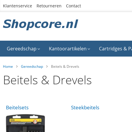
Ga
Klantenservice
Retourneren
Contact
naar
de
inhoud
Gereedschap
Kantoorartikelen
Cartridges & P
Home
Gereedschap
Beitels & Drevels
Beitels & Drevels
Beitelsets
Steekbeitels