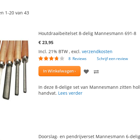
en
1
-
20
van
43
Houtdraaibeitelset 8-delig Mannesmann 691-8
€ 23,95
Incl. 21% BTW
,
excl.
verzendkosten
Waardering:
8
Reviews
Schrijf een review
71
100
% of
VOEG
TOEVOEGEN
In Winkelwagen
TOE
OM
In deze 8-delige set van Mannesmann zitten holl
AAN
TE
handvat.
Lees verder
VERLANGLIJST
VERGELIJKEN
Doorslag- en pendrijverset Mannesmann 6-deli