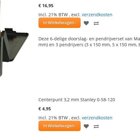
€ 16,95
Incl. 21% BTW
,
excl.
verzendkosten
VOEG
TOEVOEGEN
In Winkelwagen
TOE
OM
Deze 6-delige doorslag- en pendrijverset van M
AAN
TE
mm) en 3 pendrijvers (3 x 150 mm, 5 x 150 mm,
VERLANGLIJST
VERGELIJKEN
Centerpunt 3,2 mm Stanley 0-58-120
€ 4,95
Incl. 21% BTW
,
excl.
verzendkosten
VOEG
TOEVOEGEN
In Winkelwagen
TOE
OM