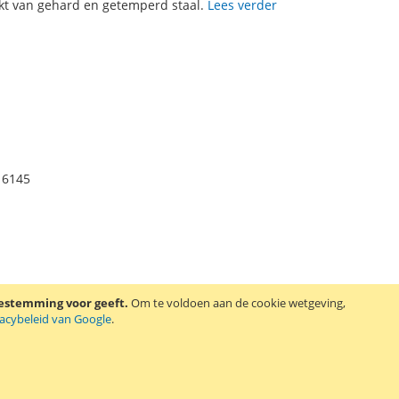
kt van gehard en getemperd staal.
Lees verder
16145
d en 238 mm lang. Het gewicht van deze Fatmax beitel is 260
oestemming voor geeft.
Om te voldoen aan de cookie wetgeving,
vacybeleid van Google
.