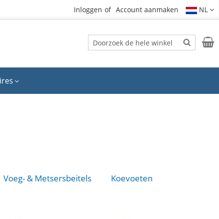
Inloggen
Account aanmaken
NL
Zoek
Wink
Zoek
ires
Voeg- & Metsersbeitels
Koevoeten