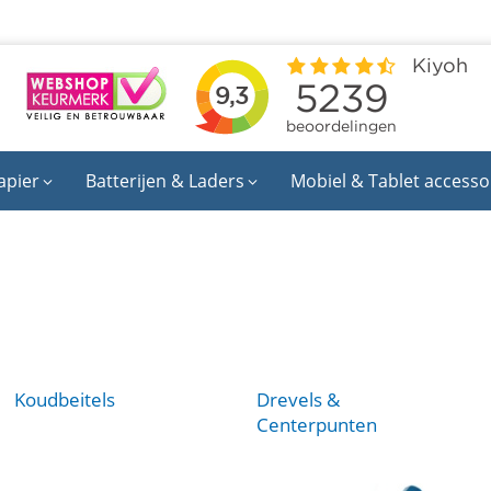
apier
Batterijen & Laders
Mobiel & Tablet accesso
Koudbeitels
Drevels &
Centerpunten