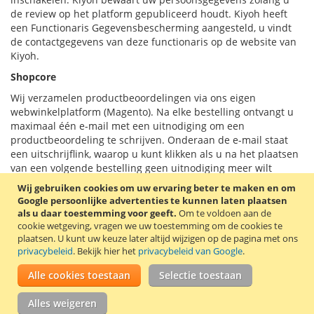
de review op het platform gepubliceerd houdt. Kiyoh heeft
een Functionaris Gegevensbescherming aangesteld, u vindt
de contactgegevens van deze functionaris op de website van
Kiyoh.
Shopcore
Wij verzamelen productbeoordelingen via ons eigen
webwinkelplatform (Magento). Na elke bestelling ontvangt u
maximaal één e-mail met een uitnodiging om een
productbeoordeling te schrijven. Onderaan de e-mail staat
een uitschrijflink, waarop u kunt klikken als u na het plaatsen
van een volgende bestelling geen uitnodiging meer wilt
ontvangen. Als u een productbeoordeling plaatst, dan bent u
Wij gebruiken cookies om uw ervaring beter te maken en om
verplicht om uw naam (of een nickname) in te vullen. Deze
Google persoonlijke advertenties te kunnen laten plaatsen
naam wordt bij de productbeoordeling geplaatst. Sinds 21
als u daar toestemming voor geeft.
Om te voldoen aan de
mei 2022 vragen we u tijdens het plaatsen van een
cookie wetgeving, vragen we uw toestemming om de cookies te
productbeoordeling om uw bestelnummer in te vullen, zodat
plaatsen.
U kunt uw keuze later altijd wijzigen op de pagina met ons
privacybeleid
. Bekijk hier het
privacybeleid van Google
.
we kunnen controleren op nepbeoordelingen.
Alle cookies toestaan
Selectie toestaan
Verzenden en logistiek
PostNL / DPD / Sendcloud / Logxstar
Alles weigeren