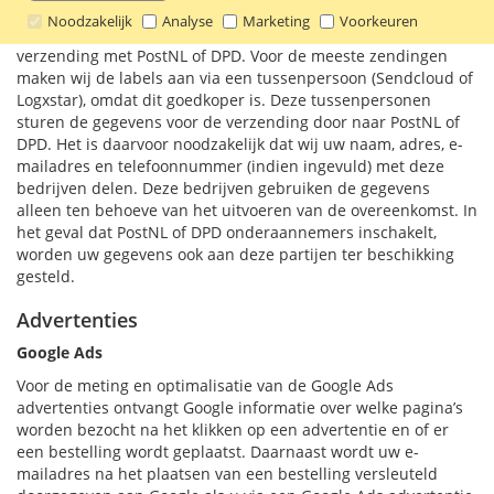
Als u een bestelling bij ons plaatst is het onze taak om uw
Noodzakelijk
Analyse
Marketing
Voorkeuren
bestelling bij u te laten bezorgen. Wij bieden u de keuze uit
verzending met PostNL of DPD. Voor de meeste zendingen
maken wij de labels aan via een tussenpersoon (Sendcloud of
Logxstar), omdat dit goedkoper is. Deze tussenpersonen
sturen de gegevens voor de verzending door naar PostNL of
DPD. Het is daarvoor noodzakelijk dat wij uw naam, adres, e-
mailadres en telefoonnummer (indien ingevuld) met deze
bedrijven delen. Deze bedrijven gebruiken de gegevens
alleen ten behoeve van het uitvoeren van de overeenkomst. In
het geval dat PostNL of DPD onderaannemers inschakelt,
worden uw gegevens ook aan deze partijen ter beschikking
gesteld.
Advertenties
Google Ads
Voor de meting en optimalisatie van de Google Ads
advertenties ontvangt Google informatie over welke pagina’s
worden bezocht na het klikken op een advertentie en of er
een bestelling wordt geplaatst. Daarnaast wordt uw e-
mailadres na het plaatsen van een bestelling versleuteld