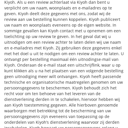
Kiyoh. Als u een review achterlaat via Kiyoh dan bent u
verplicht om uw naam, woonplaats en e-mailadres op te
geven. Kiyoh deelt deze gegevens met ons, zodat wij de
review aan uw bestelling kunnen koppelen. Kiyoh publiceert
uw naam en woonplaats eveneens op de eigen website. In
sommige gevallen kan Kiyoh contact met u opnemen om een
toelichting op uw review te geven. In het geval dat wij u
uitnodigen om een review achter te laten delen wij uw naam
en e-mailadres met Kiyoh. Zij gebruiken deze gegevens enkel
met het doel u uit te nodigen om een review achter te laten. U
ontvangt per bestelling maximaal één uitnodingse-mail van
Kiyoh. Onderaan de e-mail staat een uitschrijflink, waar u op
kunt klikken als u na het plaatsen van een volgende bestelling
geen uitnodiging meer wilt ontvangen. Kiyoh heeft passende
technische en organisatorische maatregelen genomen om uw
persoonsgegevens te beschermen. Kiyoh behoudt zich het
recht voor om ten behoeve van het leveren van de
dienstverlening derden in te schakelen, hiervoor hebben wij
aan Kiyoh toestemming gegeven. Alle hierboven genoemde
waarborgen met betrekking tot de bescherming van uw
persoonsgegevens zijn eveneens van toepassing op de
onderdelen van Kiyoh’s dienstverlening waarvoor zij derden
inschakelen. Kiyoh bewaart uw persoonsgegevens zolang u