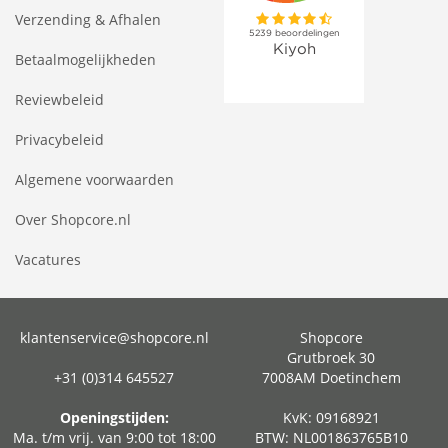
Verzending & Afhalen
Betaalmogelijkheden
Reviewbeleid
Privacybeleid
Algemene voorwaarden
Over Shopcore.nl
Vacatures
klantenservice@shopcore.nl
Shopcore
Grutbroek 30
+31 (0)314 645527
7008AM Doetinchem
Openingstijden:
KvK: 09168921
Ma. t/m vrij. van 9:00 tot 18:00
BTW: NL001863765B10