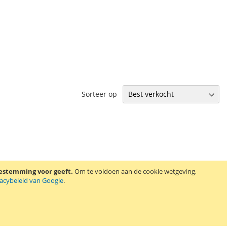
Sorteer op
oestemming voor geeft.
Om te voldoen aan de cookie wetgeving,
vacybeleid van Google
.
zwart.
Lees verder