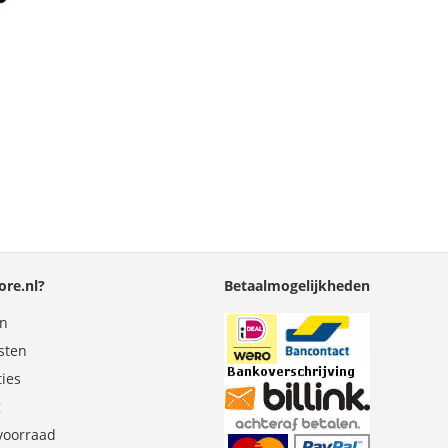
re.nl?
Betaalmogelijkheden
en
sten
ties
g
 voorraad