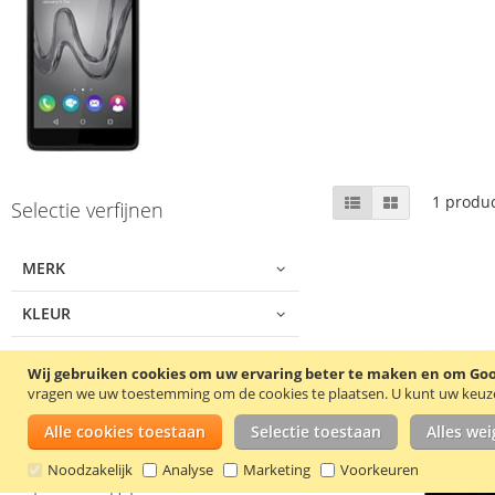
Skip
Tonen
Lijst
Foto-
1
produc
Selectie verfijnen
tabel
to
als
product
list
MERK
KLEUR
SOORT HOESJE
Wij gebruiken cookies om uw ervaring beter te maken en om Goog
vragen we uw toestemming om de cookies te plaatsen.
U kunt uw keuze 
MATERIAAL
Alle cookies toestaan
Selectie toestaan
Alles we
Noodzakelijk
Analyse
Marketing
Voorkeuren
Mijn verlanglijst