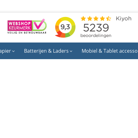
apier
Batterijen & Laders
Mobiel & Tablet accesso