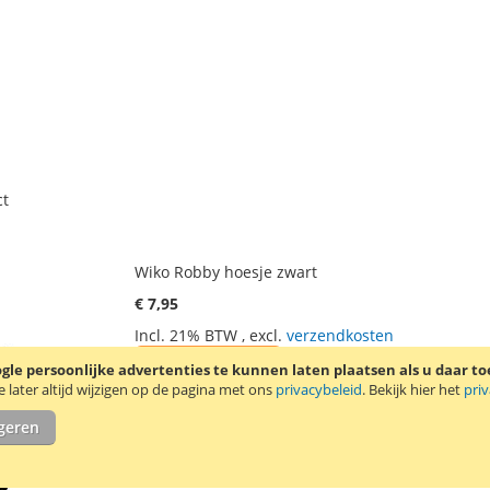
t
Wiko Robby hoesje zwart
€ 7,95
Incl. 21% BTW
,
excl.
verzendkosten
VOEG
TOEVOEGEN
In Winkelwagen
le persoonlijke advertenties te kunnen laten plaatsen als u daar t
later altijd wijzigen op de pagina met ons
privacybeleid
. Bekijk hier het
pri
TOE
OM
Stijlvolle book case voor de Wiko Robby. Kleur: 
igeren
AAN
TE
VERLANGLIJST
VERGELIJKEN