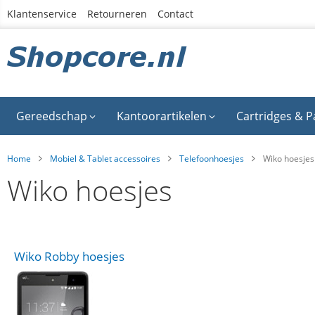
Ga
Klantenservice
Retourneren
Contact
naar
de
inhoud
Gereedschap
Kantoorartikelen
Cartridges & P
Home
Mobiel & Tablet accessoires
Telefoonhoesjes
Wiko hoesjes
Wiko hoesjes
Wiko Robby hoesjes