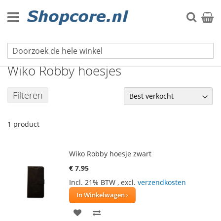
Ga
naar
Zoek
Winke
de
inhoud
Wiko hoesjes
Wiko Robby hoesjes
Filteren
1
product
Wiko Robby hoesje zwart
€ 7,95
Incl. 21% BTW
,
excl.
verzendkosten
In Winkelwagen
VOEG
TOEVOEGEN