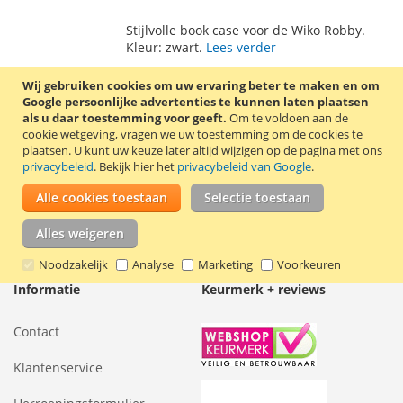
TOE
OM
Stijlvolle book case voor de Wiko Robby.
AAN
TE
Kleur: zwart.
Lees verder
VERLANGLIJST
VERGELIJKEN
Wij gebruiken cookies om uw ervaring beter te maken en om
Google persoonlijke advertenties te kunnen laten plaatsen
als u daar toestemming voor geeft.
Om te voldoen aan de
cookie wetgeving, vragen we uw toestemming om de cookies te
Mijn verlanglijst
plaatsen.
U kunt uw keuze later altijd wijzigen op de pagina met ons
privacybeleid
. Bekijk hier het
privacybeleid van Google
.
U hebt niets op uw verlanglijst staan.
Alle cookies toestaan
Selectie toestaan
Alles weigeren
Noodzakelijk
Analyse
Marketing
Voorkeuren
Informatie
Keurmerk + reviews
Contact
Klantenservice