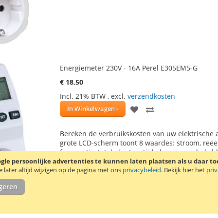
Energiemeter 230V - 16A Perel E305EM5-G
€ 18,50
Incl. 21% BTW
,
excl.
verzendkosten
VOEG
TOEVOEGEN
In Winkelwagen
TOE
OM
Bereken de verbruikskosten van uw elektrische
AAN
TE
grote LCD-scherm toont 8 waardes: stroom, reëe
frequentie, totale kosten, tijdsduur ingeschake
VERLANGLIJST
VERGELIJKEN
le persoonlijke advertenties te kunnen laten plaatsen als u daar t
dubbeltariefberekening mogelijk. De energiemet
later altijd wijzigen op de pagina met ons
privacybeleid
. Bekijk hier het
pri
verder
igeren