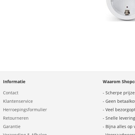
Informatie
Waarom Shopco
Contact
- Scherpe prijz
Klantenservice
- Geen betaalko
Herroepingsformulier
- Veel bezorgop
Retourneren
- Snelle leverin
Garantie
- Bijna alles op
Verzending & Afhalen
- Voorraadweer