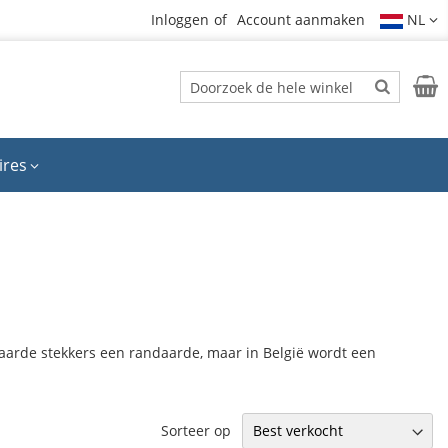
Inloggen
Account aanmaken
NL
Zoek
Wink
Zoek
ires
eaarde stekkers een randaarde, maar in België wordt een
Sorteer op