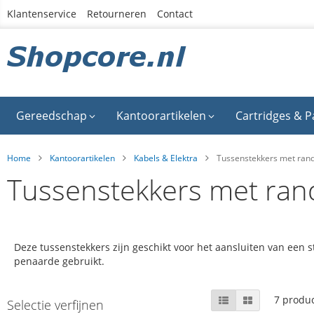
Ga
Klantenservice
Retourneren
Contact
naar
de
inhoud
Gereedschap
Kantoorartikelen
Cartridges & P
Home
Kantoorartikelen
Kabels & Elektra
Tussenstekkers met ran
Tussenstekkers met ran
Deze tussenstekkers zijn geschikt voor het aansluiten van een
penaarde gebruikt.
Skip
Tonen
Lijst
Foto-
7
produ
Selectie verfijnen
tabel
to
als