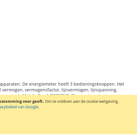
 apparaten. De energiemeter heeft 3 bedieningsknoppen. Het
l vermogen, vermogensfactor, lijnvermogen, lijnspanning,
ld apparaat. Met de Perel (E305EM5-G) energiemeter is
oestemming voor geeft.
Om te voldoen aan de cookie wetgeving,
er heeft een kindveilige contrastekker en een randaarde.
Lees
vacybeleid van Google
.