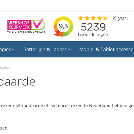
apier
Batterijen & Laders
Mobiel & Tablet accesso
daarde
daarde
 stekker met randaarde of een eurostekker. In Nederland hebben g
cten