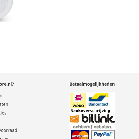
re.nl?
Betaalmogelijkheden
en
sten
ties
g
 voorraad
gave