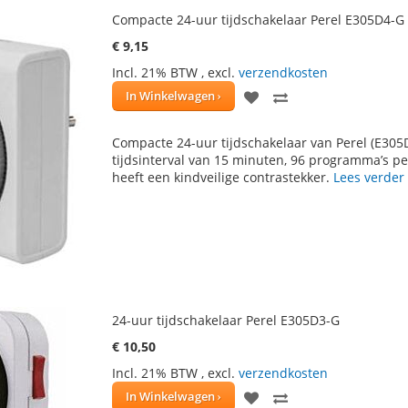
Compacte 24-uur tijdschakelaar Perel E305D4-G
€ 9,15
Incl. 21% BTW
,
excl.
verzendkosten
VOEG
TOEVOEGEN
In Winkelwagen
TOE
OM
Compacte 24-uur tijdschakelaar van Perel (E305
AAN
TE
tijdsinterval van 15 minuten, 96 programma’s per
heeft een kindveilige contrastekker.
Lees verder
VERLANGLIJST
VERGELIJKEN
24-uur tijdschakelaar Perel E305D3-G
€ 10,50
Incl. 21% BTW
,
excl.
verzendkosten
VOEG
TOEVOEGEN
In Winkelwagen