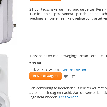
TOE
OM
24-uur tijdschakelaar met randaarde van Perel (
AAN
TE
15 minuten, 96 programma’s per dag en een schak
voedingslampje en een kindveilige contrastekke
VERLANGLIJST
VERGELIJKEN
Tussenstekker met bewegingssensor Perel EMS
€ 19,40
Incl. 21% BTW
,
excl.
verzendkosten
VOEG
TOEVOEGEN
In Winkelwagen
TOE
OM
Een eenvoudig te bedienen tussenstekker met b
AAN
TE
automatisch dag en nacht. Aan de sensor kan de
ingesteld worden.
Lees verder
VERLANGLIJST
VERGELIJKEN