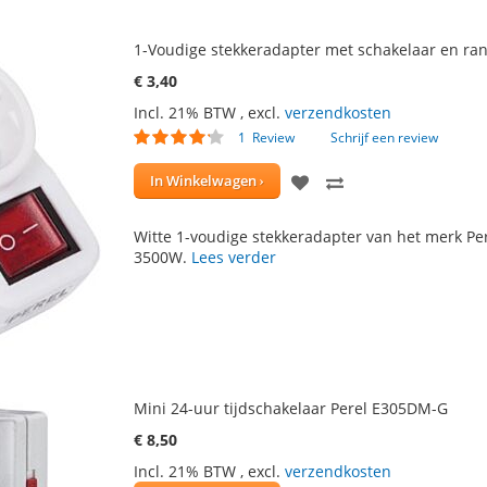
1-Voudige stekkeradapter met schakelaar en ra
€ 3,40
Incl. 21% BTW
,
excl.
verzendkosten
Waardering:
1
Review
Schrijf een review
80
100
% of
VOEG
TOEVOEGEN
In Winkelwagen
TOE
OM
Witte 1-voudige stekkeradapter van het merk Pe
AAN
TE
3500W.
Lees verder
VERLANGLIJST
VERGELIJKEN
Mini 24-uur tijdschakelaar Perel E305DM-G
€ 8,50
Incl. 21% BTW
,
excl.
verzendkosten