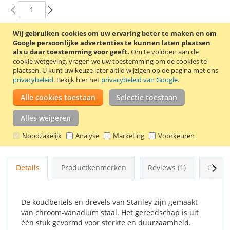
Wij gebruiken cookies om uw ervaring beter te maken en om
In Winkelwagen
Google persoonlijke advertenties te kunnen laten plaatsen
als u daar toestemming voor geeft.
Om te voldoen aan de
cookie wetgeving, vragen we uw toestemming om de cookies te
plaatsen.
U kunt uw keuze later altijd wijzigen op de pagina met ons
privacybeleid
. Bekijk hier het
privacybeleid van Google
.
VOEG TOE AAN VERLANGLIJST
Alle cookies toestaan
Selectie toestaan
TOEVOEGEN OM TE VERGELIJKEN
Alles weigeren
In deze 12-delige set van Stanley zitten verschillende soorten
Noodzakelijk
Analyse
Marketing
Voorkeuren
koudbeitels en drevels.
Volg
Details
Productkenmerken
Reviews
1
Gerel
De koudbeitels en drevels van Stanley zijn gemaakt
van chroom-vanadium staal. Het gereedschap is uit
één stuk gevormd voor sterkte en duurzaamheid.