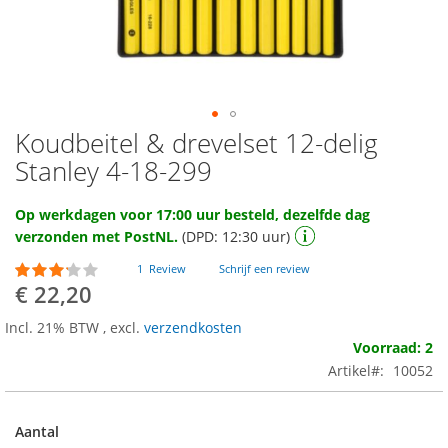
Koudbeitel & drevelset 12-delig
Ga
naar
Stanley 4-18-299
het
begin
Op werkdagen voor 17:00 uur besteld, dezelfde dag
van
verzonden met PostNL.
(DPD: 12:30 uur)
de
afbeeldingen-
Waardering:
1
Review
Schrijf een review
gallerij
60
100
% of
€ 22,20
Incl. 21% BTW
,
excl.
verzendkosten
Voorraad: 2
Artikel
10052
Aantal