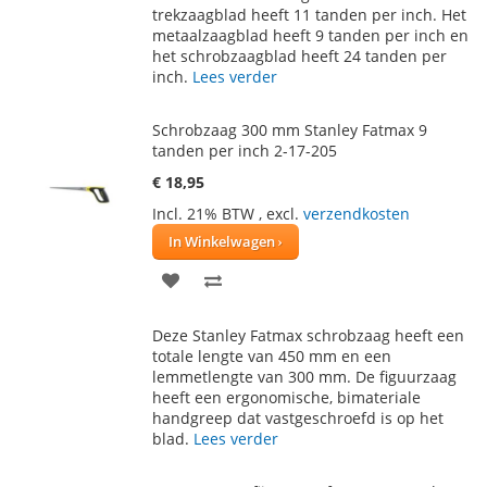
trekzaagblad heeft 11 tanden per inch. Het
metaalzaagblad heeft 9 tanden per inch en
het schrobzaagblad heeft 24 tanden per
inch.
Lees verder
Schrobzaag 300 mm Stanley Fatmax 9
tanden per inch 2-17-205
€ 18,95
Incl. 21% BTW
,
excl.
verzendkosten
In Winkelwagen
VOEG
TOEVOEGEN
TOE
OM
Deze Stanley Fatmax schrobzaag heeft een
AAN
TE
totale lengte van 450 mm en een
lemmetlengte van 300 mm. De figuurzaag
VERLANGLIJST
VERGELIJKEN
heeft een ergonomische, bimateriale
handgreep dat vastgeschroefd is op het
blad.
Lees verder