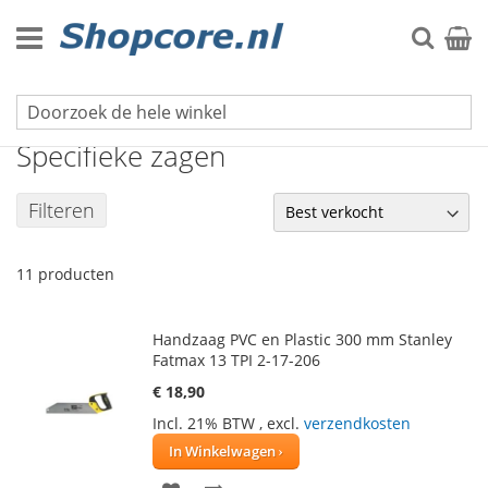
Ga
naar
Zoek
Winke
de
inhoud
Zagen
Specifieke zagen
Filteren
11
producten
Handzaag PVC en Plastic 300 mm Stanley
Fatmax 13 TPI 2-17-206
€ 18,90
Incl. 21% BTW
,
excl.
verzendkosten
In Winkelwagen
VOEG
TOEVOEGEN