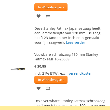
100
100
% of
In Winkelwagen
VOEG
TOEVOEGEN
TOE
OM
Deze Stanley Fatmax Japanse zaag heeft
AAN
TE
een lemmetlengte van 120 mm. De zaag
heeft 23 tanden per inch en is gemaakt
VERLANGLIJST
VERGELIJKEN
voor fijn zaagwerk.
Lees verder
Vouwbare schrobzaag 130 mm Stanley
Fatmax FMHT0-20559
€ 20,85
Incl. 21% BTW
,
excl.
verzendkosten
In Winkelwagen
VOEG
TOEVOEGEN
TOE
OM
Deze vouwbare Stanley Fatmax schrobzaag
AAN
TE
heeft een totale lengte van 300 mm en een