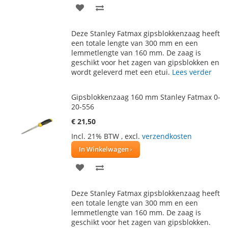
VOEG
TOEVOEGEN
TOE
OM
Deze Stanley Fatmax gipsblokkenzaag heeft
AAN
TE
een totale lengte van 300 mm en een
lemmetlengte van 160 mm. De zaag is
VERLANGLIJST
VERGELIJKEN
geschikt voor het zagen van gipsblokken en
wordt geleverd met een etui.
Lees verder
Gipsblokkenzaag 160 mm Stanley Fatmax 0-
20-556
€ 21,50
Incl. 21% BTW
,
excl.
verzendkosten
In Winkelwagen
VOEG
TOEVOEGEN
TOE
OM
Deze Stanley Fatmax gipsblokkenzaag heeft
AAN
TE
een totale lengte van 300 mm en een
lemmetlengte van 160 mm. De zaag is
VERLANGLIJST
VERGELIJKEN
geschikt voor het zagen van gipsblokken.