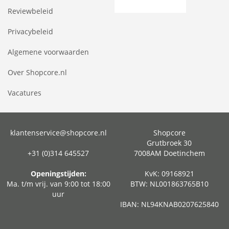
Reviewbeleid
Privacybeleid
Algemene voorwaarden
Over Shopcore.nl
Vacatures
klantenservice@shopcore.nl
Shopcore
Grutbroek 30
+31 (0)314 645527
7008AM Doetinchem
Openingstijden:
KvK: 09168921
Ma. t/m vrij. van 9:00 tot 18:00
BTW: NL001863765B10
uur
IBAN: NL94KNAB0207625840