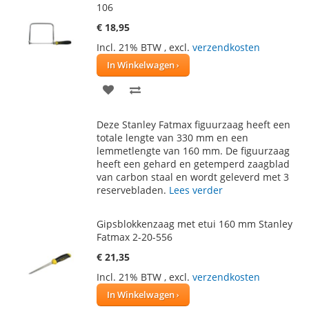
106
€ 18,95
Incl. 21% BTW
,
excl.
verzendkosten
In Winkelwagen
VOEG
TOEVOEGEN
TOE
OM
Deze Stanley Fatmax figuurzaag heeft een
AAN
TE
totale lengte van 330 mm en een
lemmetlengte van 160 mm. De figuurzaag
VERLANGLIJST
VERGELIJKEN
heeft een gehard en getemperd zaagblad
van carbon staal en wordt geleverd met 3
reservebladen.
Lees verder
Gipsblokkenzaag met etui 160 mm Stanley
Fatmax 2-20-556
€ 21,35
Incl. 21% BTW
,
excl.
verzendkosten
In Winkelwagen