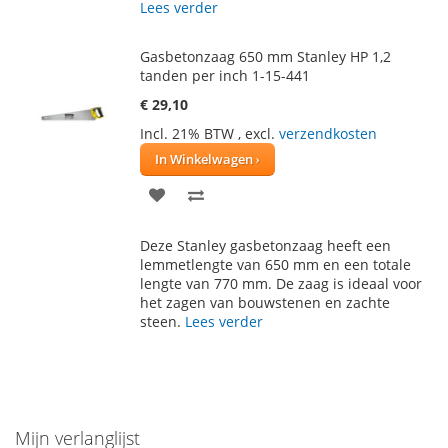
Lees verder
Gasbetonzaag 650 mm Stanley HP 1,2
tanden per inch 1-15-441
€ 29,10
Incl. 21% BTW
,
excl.
verzendkosten
In Winkelwagen
VOEG
TOEVOEGEN
TOE
OM
Deze Stanley gasbetonzaag heeft een
AAN
TE
lemmetlengte van 650 mm en een totale
lengte van 770 mm. De zaag is ideaal voor
VERLANGLIJST
VERGELIJKEN
het zagen van bouwstenen en zachte
steen.
Lees verder
Mijn verlanglijst