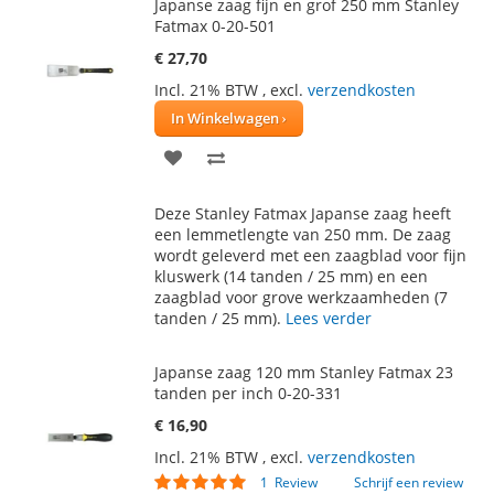
Japanse zaag fijn en grof 250 mm Stanley
Fatmax 0-20-501
€ 27,70
Incl. 21% BTW
,
excl.
verzendkosten
In Winkelwagen
VOEG
TOEVOEGEN
TOE
OM
Deze Stanley Fatmax Japanse zaag heeft
AAN
TE
een lemmetlengte van 250 mm. De zaag
wordt geleverd met een zaagblad voor fijn
VERLANGLIJST
VERGELIJKEN
kluswerk (14 tanden / 25 mm) en een
zaagblad voor grove werkzaamheden (7
tanden / 25 mm).
Lees verder
Japanse zaag 120 mm Stanley Fatmax 23
tanden per inch 0-20-331
€ 16,90
Incl. 21% BTW
,
excl.
verzendkosten
Waardering:
1
Review
Schrijf een review