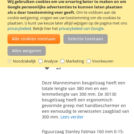
lemmetlengte van 130 mm. De zaag heeft 8
Wij gebruiken cookies om uw ervaring beter te maken en om
VERLANGLIJST
VERGELIJKEN
tanden per inch en is geschikt voor het
Google persoonlijke advertenties te kunnen laten plaatsen
zagen van gipsplaten.
Lees verder
als u daar toestemming voor geeft.
Om te voldoen aan de
cookie wetgeving, vragen we uw toestemming om de cookies te
plaatsen.
U kunt uw keuze later altijd wijzigen op de pagina met ons
Beugelzaag met 3 zaagbladen 300 mm
privacybeleid
. Bekijk hier het
privacybeleid van Google
.
Mannesmann 30130
Alle cookies toestaan
Selectie toestaan
€ 9,55
Incl. 21% BTW
,
excl.
verzendkosten
Alles weigeren
In Winkelwagen
Noodzakelijk
Analyse
Marketing
Voorkeuren
VOEG
TOEVOEGEN
TOE
OM
Deze Mannesmann beugelzaag heeft een
AAN
TE
totale lengte van 380 mm en een
lemmetlengte van 300 mm. De 30130
VERLANGLIJST
VERGELIJKEN
beugelzaag heeft een ergonomisch
gevormde greep met handbeschermer en
een eenvoudig te verwisselen zaagblad van
300 mm.
Lees verder
Figuurzaag Stanley Fatmax 160 mm 0-15-