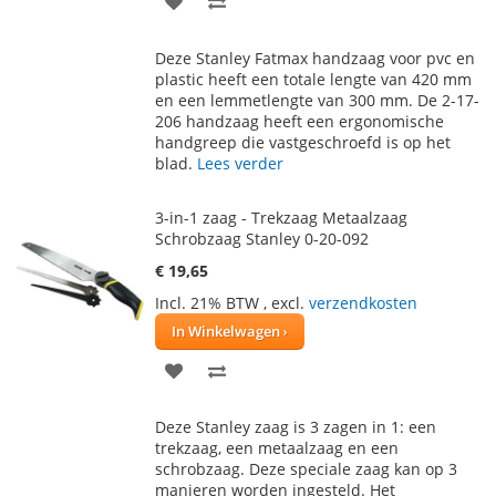
TOE
OM
Deze Stanley Fatmax handzaag voor pvc en
AAN
TE
plastic heeft een totale lengte van 420 mm
en een lemmetlengte van 300 mm. De 2-17-
VERLANGLIJST
VERGELIJKEN
206 handzaag heeft een ergonomische
handgreep die vastgeschroefd is op het
blad.
Lees verder
3-in-1 zaag - Trekzaag Metaalzaag
Schrobzaag Stanley 0-20-092
€ 19,65
Incl. 21% BTW
,
excl.
verzendkosten
In Winkelwagen
VOEG
TOEVOEGEN
TOE
OM
Deze Stanley zaag is 3 zagen in 1: een
AAN
TE
trekzaag, een metaalzaag en een
schrobzaag. Deze speciale zaag kan op 3
VERLANGLIJST
VERGELIJKEN
manieren worden ingesteld. Het