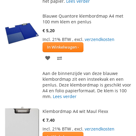
het papier.
Lees verder
Blauwe Quantore klembordmap A4 met
100 mm klem en penlus
€ 5,20
Incl. 21% BTW
,
excl.
verzendkosten
In Winkelwagen
VOEG
TOEVOEGEN
TOE
OM
Aan de binnenzijde van deze blauwe
AAN
TE
klembordmap zit een insteekvak en een
penlus. Deze klembordmap is geschikt voor
VERLANGLIJST
VERGELIJKEN
A4 en folio papierformaat. De klem is 100
mm.
Lees verder
Klembordmap A4 wit Maul Flexx
€ 7,40
Incl. 21% BTW
,
excl.
verzendkosten