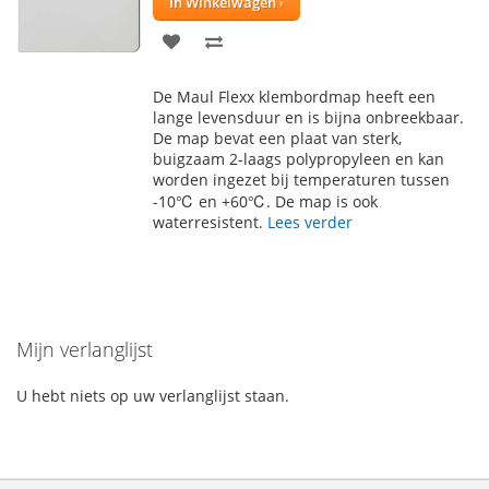
In Winkelwagen
VOEG
TOEVOEGEN
TOE
OM
De Maul Flexx klembordmap heeft een
AAN
TE
lange levensduur en is bijna onbreekbaar.
De map bevat een plaat van sterk,
VERLANGLIJST
VERGELIJKEN
buigzaam 2-laags polypropyleen en kan
worden ingezet bij temperaturen tussen
-10℃ en +60℃. De map is ook
waterresistent.
Lees verder
Mijn verlanglijst
U hebt niets op uw verlanglijst staan.