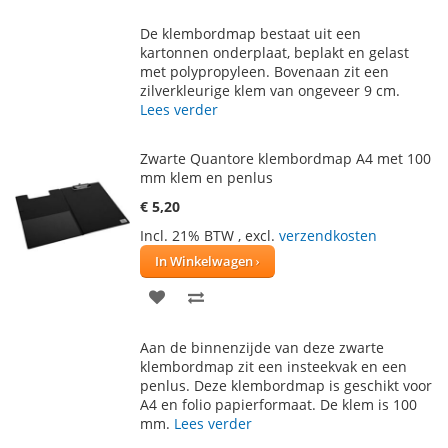
TOE
OM
De klembordmap bestaat uit een
AAN
TE
kartonnen onderplaat, beplakt en gelast
met polypropyleen. Bovenaan zit een
VERLANGLIJST
VERGELIJKEN
zilverkleurige klem van ongeveer 9 cm.
Lees verder
Zwarte Quantore klembordmap A4 met 100
mm klem en penlus
€ 5,20
Incl. 21% BTW
,
excl.
verzendkosten
In Winkelwagen
VOEG
TOEVOEGEN
TOE
OM
Aan de binnenzijde van deze zwarte
AAN
TE
klembordmap zit een insteekvak en een
penlus. Deze klembordmap is geschikt voor
VERLANGLIJST
VERGELIJKEN
A4 en folio papierformaat. De klem is 100
mm.
Lees verder