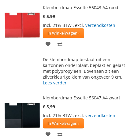
Klembordmap Esselte 56043 A4 rood
€ 5,99
Incl. 21% BTW
,
excl.
verzendkosten
In Winkelwagen
VOEG
TOEVOEGEN
TOE
OM
De klembordmap bestaat uit een
AAN
TE
kartonnen onderplaat, beplakt en gelast
met polypropyleen. Bovenaan zit een
VERLANGLIJST
VERGELIJKEN
zilverkleurige klem van ongeveer 9 cm.
Lees verder
Klembordmap Esselte 56047 A4 zwart
€ 5,99
Incl. 21% BTW
,
excl.
verzendkosten
In Winkelwagen
VOEG
TOEVOEGEN