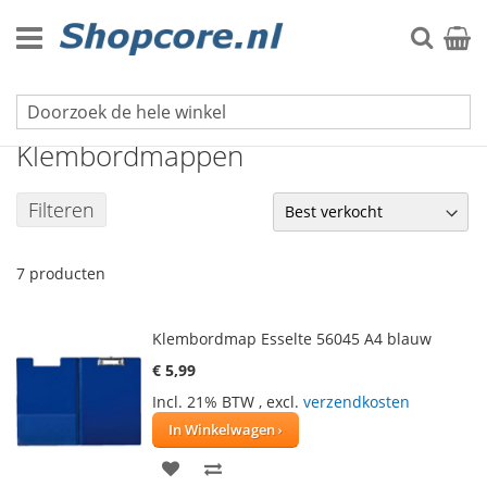
Ga
naar
Zoek
Winke
de
inhoud
Schrijfblokken
Klembordmappen
Filteren
7
producten
Klembordmap Esselte 56045 A4 blauw
€ 5,99
Incl. 21% BTW
,
excl.
verzendkosten
In Winkelwagen
VOEG
TOEVOEGEN