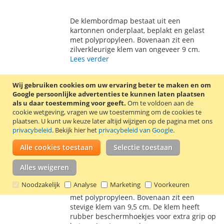
TOE
OM
De klembordmap bestaat uit een
AAN
TE
kartonnen onderplaat, beplakt en gelast
met polypropyleen. Bovenaan zit een
VERLANGLIJST
VERGELIJKEN
zilverkleurige klem van ongeveer 9 cm.
Lees verder
Rode klembordmap LPC A4/Folio met
Wij gebruiken cookies om uw ervaring beter te maken en om
penlus
Google persoonlijke advertenties te kunnen laten plaatsen
als u daar toestemming voor geeft.
Om te voldoen aan de
€ 4,25
cookie wetgeving, vragen we uw toestemming om de cookies te
plaatsen.
U kunt uw keuze later altijd wijzigen op de pagina met ons
Incl. 21% BTW
,
excl.
verzendkosten
privacybeleid
. Bekijk hier het
privacybeleid van Google
.
Tijdelijk niet leverbaar
Alle cookies toestaan
Selectie toestaan
VOEG
TOEVOEGEN
Alles weigeren
TOE
OM
De klembordmap bestaat uit een
Noodzakelijk
Analyse
Marketing
Voorkeuren
AAN
TE
kartonnen onderplaat, beplakt en gelast
met polypropyleen. Bovenaan zit een
VERLANGLIJST
VERGELIJKEN
stevige klem van 9,5 cm. De klem heeft
rubber beschermhoekjes voor extra grip op