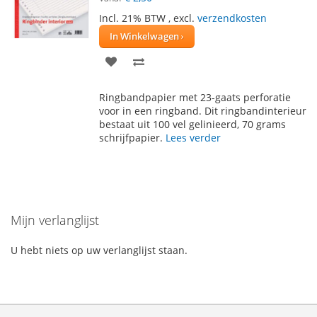
Incl. 21% BTW
,
excl.
verzendkosten
In Winkelwagen
VOEG
TOEVOEGEN
TOE
OM
Ringbandpapier met 23-gaats perforatie
AAN
TE
voor in een ringband. Dit ringbandinterieur
bestaat uit 100 vel gelinieerd, 70 grams
VERLANGLIJST
VERGELIJKEN
schrijfpapier.
Lees verder
Mijn verlanglijst
U hebt niets op uw verlanglijst staan.