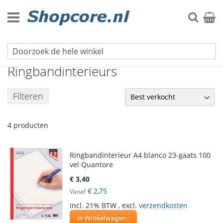
Ga
naar
Zoek
Winke
de
inhoud
Schrijfblokken
Ringbandinterieurs
Filteren
4
producten
Ringbandinterieur A4 blanco 23-gaats 100
vel Quantore
€ 3,40
€ 2,75
Vanaf
Incl. 21% BTW
,
excl.
verzendkosten
In Winkelwagen