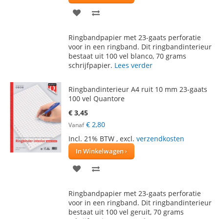
VOEG
TOEVOEGEN
TOE
OM
Ringbandpapier met 23-gaats perforatie
AAN
TE
voor in een ringband. Dit ringbandinterieur
bestaat uit 100 vel blanco, 70 grams
VERLANGLIJST
VERGELIJKEN
schrijfpapier.
Lees verder
Ringbandinterieur A4 ruit 10 mm 23-gaats
100 vel Quantore
€ 3,45
€ 2,80
Vanaf
Incl. 21% BTW
,
excl.
verzendkosten
In Winkelwagen
VOEG
TOEVOEGEN
TOE
OM
Ringbandpapier met 23-gaats perforatie
AAN
TE
voor in een ringband. Dit ringbandinterieur
bestaat uit 100 vel geruit, 70 grams
VERLANGLIJST
VERGELIJKEN