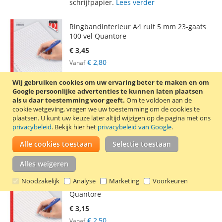
schrijfpapier.
Lees verder
Ringbandinterieur A4 ruit 5 mm 23-gaats
100 vel Quantore
€ 3,45
€ 2,80
Vanaf
Incl. 21% BTW
,
excl.
verzendkosten
Wij gebruiken cookies om uw ervaring beter te maken en om
In Winkelwagen
Google persoonlijke advertenties te kunnen laten plaatsen
als u daar toestemming voor geeft.
Om te voldoen aan de
VOEG
TOEVOEGEN
cookie wetgeving, vragen we uw toestemming om de cookies te
plaatsen.
U kunt uw keuze later altijd wijzigen op de pagina met ons
TOE
OM
privacybeleid
. Bekijk hier het
privacybeleid van Google
.
Ringbandpapier met 23-gaats perforatie
AAN
TE
voor in een ringband. Dit ringbandinterieur
Alle cookies toestaan
Selectie toestaan
bestaat uit 100 vel geruit, 70 grams
VERLANGLIJST
VERGELIJKEN
schrijfpapier.
Lees verder
Alles weigeren
Noodzakelijk
Analyse
Marketing
Voorkeuren
Ringbandinterieur A4 lijn 23-gaats 100 vel
Quantore
€ 3,15
€ 2,50
Vanaf