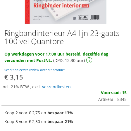
Ringbandinterieur A4 lijn 23-gaats
Ga
naar
100 vel Quantore
het
begin
Op werkdagen voor 17:00 uur besteld, dezelfde dag
van
verzonden met PostNL.
(DPD: 12:30 uur)
de
afbeeldingen-
Schrijf de eerste review over dit product
gallerij
€ 3,15
Incl. 21% BTW
,
excl.
verzendkosten
Voorraad: 15
Artikel
8345
Koop 2 voor
€ 2,75
en
bespaar
13
%
Koop 5 voor
€ 2,50
en
bespaar
21
%