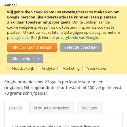
Aantal
Wij gebruiken cookies om uw ervaring beter te maken en om
Google persoonlijke advertenties te kunnen laten plaatsen
als u daar toestemming voor geeft.
Om te voldoen aan de
cookie wetgeving, vragen we uw toestemming om de cookies te
In Winkelwagen
plaatsen.
U kunt uw keuze later altijd wijzigen op de pagina met ons
privacybeleid
. Bekijk hier het
privacybeleid van Google
.
Alle cookies toestaan
Selectie toestaan
Alles weigeren
VOEG TOE AAN VERLANGLIJST
Noodzakelijk
Analyse
Marketing
Voorkeuren
TOEVOEGEN OM TE VERGELIJKEN
Ringbandpapier met 23-gaats perforatie voor in een
ringband. Dit ringbandinterieur bestaat uit 100 vel gelinieerd,
70 grams schrijfpapier.
Details
Productkenmerken
Reviews
Het papier is gemaakt van FSC-gecertificeerde