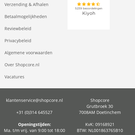
Verzending & Afhalen
Betaalmogelijkheden
Reviewbeleid
Privacybeleid
Algemene voorwaarden
Over Shopcore.nl
Vacatures
klantenservice@shopcore.nl
Shopcore
Grutbroek 30
+31 (0)314 645527
7008AM Doetinchem
Openingstijden:
KvK: 09168921
Ma. t/m vrij. van 9:00 tot 18:00
BTW: NL001863765B10