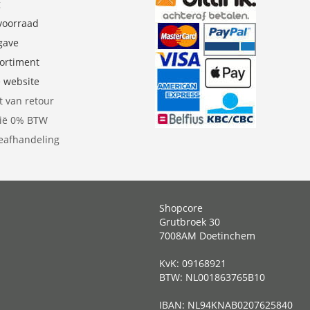
g
 voorraad
gave
sortiment
e website
t van retour
gië 0% BTW
eafhandeling
Shopcore
Grutbroek 30
7008AM Doetinchem
KvK: 09168921
BTW: NL001863765B10
IBAN: NL94KNAB0207625840