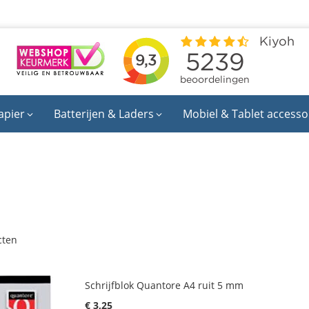
apier
Batterijen & Laders
Mobiel & Tablet accesso
cten
Schrijfblok Quantore A4 ruit 5 mm
€ 3,25