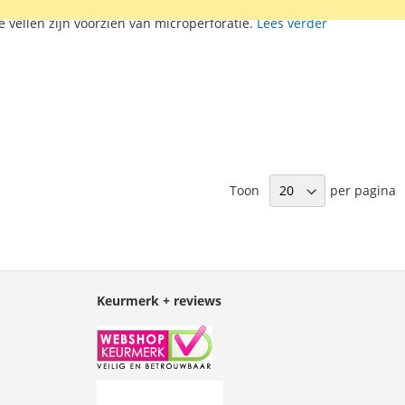
. Het schrijfblok is kopgeniet met kopbandlinnen. De vellen
e vellen zijn voorzien van microperforatie.
Lees verder
Toon
per pagina
Keurmerk + reviews