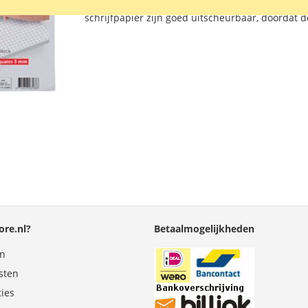
A5 schrijfblok met 100 vel geruit 60 gram papier
AAN
TE
schrijfpapier zijn goed uitscheurbaar, doordat d
VERLANGLIJST
VERGELIJKEN
re.nl?
Betaalmogelijkheden
en
sten
ties