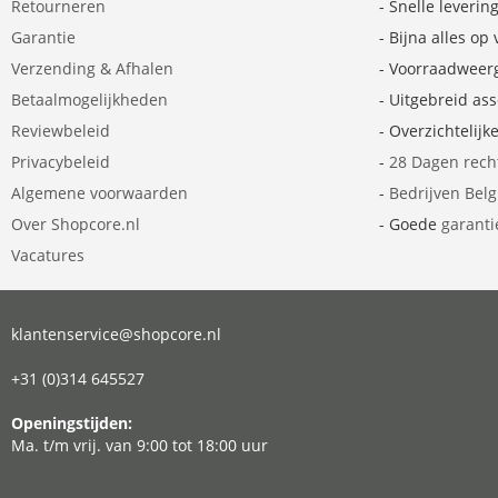
Retourneren
- Snelle leverin
Garantie
- Bijna alles op
Verzending & Afhalen
- Voorraadweer
Betaalmogelijkheden
- Uitgebreid as
Reviewbeleid
- Overzichtelijk
Privacybeleid
-
28 Dagen rech
Algemene voorwaarden
-
Bedrijven Bel
Over Shopcore.nl
- Goede
garanti
Vacatures
klantenservice@shopcore.nl
+31 (0)314 645527
Openingstijden:
Ma. t/m vrij. van 9:00 tot 18:00 uur