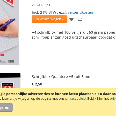
€ 2,50
Vanaf
Incl. 21% BTW
,
excl.
verzendkosten
VOEG
TOEVOEGEN
In Winkelwagen
TOE
OM
A4 schrijfblok met 100 vel geruit 60 gram papier
AAN
TE
schrijfpapier zijn goed uitscheurbaar, doordat d
VERLANGLIJST
VERGELIJKEN
Schrijfblok Quantore A5 ruit 5 mm
€ 2,50
€ 1,75
Vanaf
le persoonlijke advertenties te kunnen laten plaatsen als u daar t
Incl. 21% BTW
,
excl.
verzendkosten
later altijd wijzigen op de pagina met ons
privacybeleid
. Bekijk hier het
pri
VOEG
TOEVOEGEN
In Winkelwagen
igeren
TOE
OM