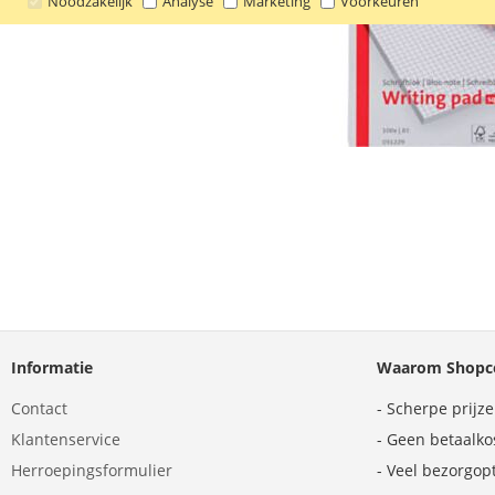
Noodzakelijk
Analyse
Marketing
Voorkeuren
Informatie
Waarom Shopco
Contact
- Scherpe prijz
Klantenservice
- Geen betaalko
Herroepingsformulier
- Veel bezorgop