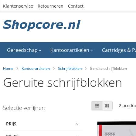
Ga
Klantenservice
Retourneren
Contact
naar
de
inhoud
Gereedschap
Kantoorartikelen
Cartridges & P
Home
Kantoorartikelen
Schrijfblokken
Geruite schrijfblokken
Geruite schrijfblokken
Skip
Tonen
Lijst
Foto-
2
produ
Selectie verfijnen
tabel
to
als
product
list
PRIJS