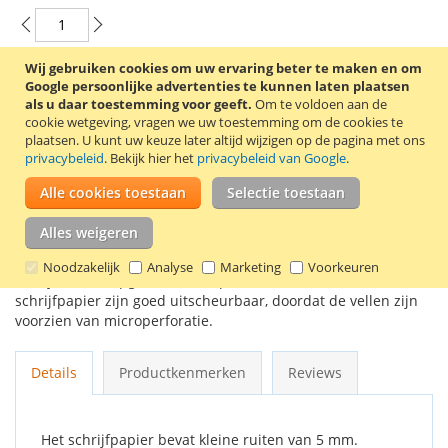
Wij gebruiken cookies om uw ervaring beter te maken en om
In Winkelwagen
Google persoonlijke advertenties te kunnen laten plaatsen
als u daar toestemming voor geeft.
Om te voldoen aan de
cookie wetgeving, vragen we uw toestemming om de cookies te
plaatsen.
U kunt uw keuze later altijd wijzigen op de pagina met ons
privacybeleid
. Bekijk hier het
privacybeleid van Google
.
VOEG TOE AAN VERLANGLIJST
Alle cookies toestaan
Selectie toestaan
TOEVOEGEN OM TE VERGELIJKEN
Alles weigeren
A4 schrijfblok met 100 vel geruit 60 gram papier. Het
Noodzakelijk
Analyse
Marketing
Voorkeuren
schrijfblok is kopgeniet met kopbandlinnen. De vellen
schrijfpapier zijn goed uitscheurbaar, doordat de vellen zijn
voorzien van microperforatie.
Details
Productkenmerken
Reviews
Het schrijfpapier bevat kleine ruiten van 5 mm.