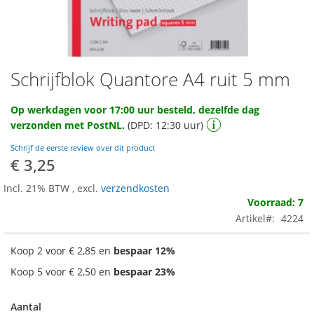
Schrijfblok Quantore A4 ruit 5 mm
Ga
naar
het
Op werkdagen voor 17:00 uur besteld, dezelfde dag
begin
verzonden met PostNL.
(DPD: 12:30 uur)
van
de
Schrijf de eerste review over dit product
afbeeldingen-
€ 3,25
gallerij
Incl. 21% BTW
,
excl.
verzendkosten
Voorraad: 7
Artikel
4224
Koop 2 voor
€ 2,85
en
bespaar
12
%
Koop 5 voor
€ 2,50
en
bespaar
23
%
Aantal